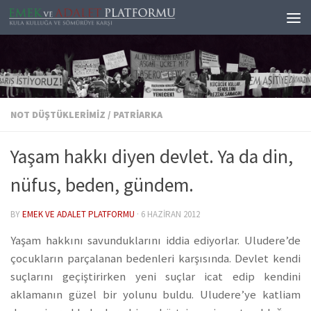
Skip to content
NOT DÜŞTÜKLERIMIZ
/
PATRIARKA
Yaşam hakkı diyen devlet. Ya da din,
nüfus, beden, gündem.
BY
EMEK VE ADALET PLATFORMU
·
6 HAZIRAN 2012
Yaşam hakkını savunduklarını iddia ediyorlar. Uludere’de
çocukların parçalanan bedenleri karşısında. Devlet kendi
suçlarını geçiştirirken yeni suçlar icat edip kendini
aklamanın güzel bir yolunu buldu. Uludere’ye katliam