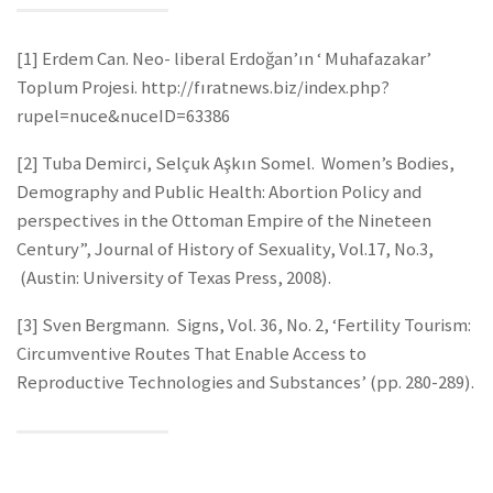
[1] Erdem Can. Neo- liberal Erdoğan’ın ‘ Muhafazakar’
Toplum Projesi. http://fıratnews.biz/index.php?
rupel=nuce&nuceID=63386
[2] Tuba Demirci, Selçuk Aşkın Somel. Women’s Bodies,
Demography and Public Health: Abortion Policy and
perspectives in the Ottoman Empire of the Nineteen
Century”, Journal of History of Sexuality, Vol.17, No.3,
(Austin: University of Texas Press, 2008).
[3] Sven Bergmann. Signs, Vol. 36, No. 2, ‘Fertility Tourism:
Circumventive Routes That Enable Access to
Reproductive Technologies and Substances’ (pp. 280-289).