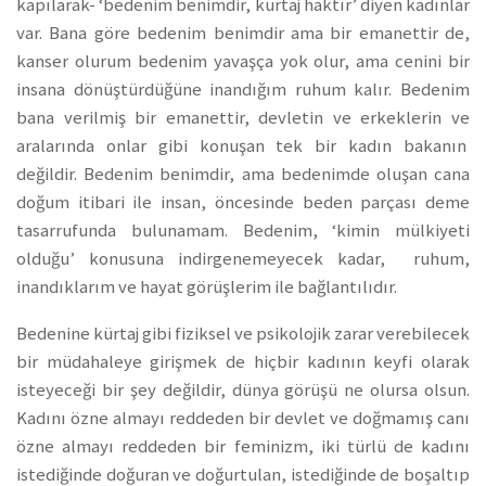
kapılarak- ‘bedenim benimdir, kürtaj haktır’ diyen kadınlar
var. Bana göre bedenim benimdir ama bir emanettir de,
kanser olurum bedenim yavaşça yok olur, ama cenini bir
insana dönüştürdüğüne inandığım ruhum kalır. Bedenim
bana verilmiş bir emanettir, devletin ve erkeklerin ve
aralarında onlar gibi konuşan tek bir kadın bakanın
değildir. Bedenim benimdir, ama bedenimde oluşan cana
doğum itibari ile insan, öncesinde beden parçası deme
tasarrufunda bulunamam. Bedenim, ‘kimin mülkiyeti
olduğu’ konusuna indirgenemeyecek kadar, ruhum,
inandıklarım ve hayat görüşlerim ile bağlantılıdır.
Bedenine kürtaj gibi fiziksel ve psikolojik zarar verebilecek
bir müdahaleye girişmek de hiçbir kadının keyfi olarak
isteyeceği bir şey değildir, dünya görüşü ne olursa olsun.
Kadını özne almayı reddeden bir devlet ve doğmamış canı
özne almayı reddeden bir feminizm, iki türlü de kadını
istediğinde doğuran ve doğurtulan, istediğinde de boşaltıp