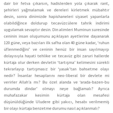
dair bir fetva çıkarsın, hadislerden yola çıkarak rant,
şehirleri yağmalamak ve dereleri kirletmek mübahtır
desin, sonra dinimizde hapishaneleri siyaset yapanlarla
olabildiğince doldurup tecavüzcülere tahrik indirimi
uygulamak sevaptır desin. Din alimleri Muminun suresinde
ceninin insan oluşumunu açıklayan ayetlerine dayanarak
120 güne, veya bazıları ilk safha olan 40 güne kadar, ‘ruhun
üflenmediğini’ ve ceninin henüz bir insan sayılmayışı
dolayısıyla hayati tehlike ve tecavüz gibi zaruri hallerde
kürtaja olur derken devletin ‘tartışma’ kelimesini sürekli
tekrarlayıp tartışmasız bir ‘yasak’tan bahsetme olayı
nedir? İnsanlar hesaplarını neo-liberal bir devlete mi
verirler Allah’a mı? Bu özel alanda ve ‘arada-bazen-bu
durumda dindar’ olmayı neye bağlamalı? Ayrıca
muhafazakar kesimin kürtaja olan mesafesi
düşünüldüğünde Uludere gibi yakıcı, hesabı verilmemiş
bir olayı kürtaja benzetme durumu nasıl açıklanmalı?