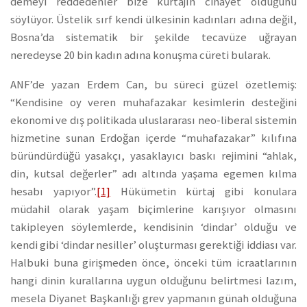
demeyi reddedenler bize kürtajın cinayet olduğunu
söylüyor. Üstelik sırf kendi ülkesinin kadınları adına değil,
Bosna’da sistematik bir şekilde tecavüze uğrayan
neredeyse 20 bin kadın adına konuşma cüreti bularak.
ANF’de yazan Erdem Can, bu süreci güzel özetlemiş:
“Kendisine oy veren muhafazakar kesimlerin desteğini
ekonomi ve dış politikada uluslararası neo-liberal sistemin
hizmetine sunan Erdoğan içerde “muhafazakar” kılıfına
büründürdüğü yasakçı, yasaklayıcı baskı rejimini “ahlak,
din, kutsal değerler” adı altında yaşama egemen kılma
hesabı yapıyor”.
[1]
Hükümetin kürtaj gibi konulara
müdahil olarak yaşam biçimlerine karışıyor olmasını
takipleyen söylemlerde, kendisinin ‘dindar’ olduğu ve
kendi gibi ‘dindar nesiller’ oluşturması gerektiği iddiası var.
Halbuki buna girişmeden önce, önceki tüm icraatlarının
hangi dinin kurallarına uygun olduğunu belirtmesi lazım,
mesela Diyanet Başkanlığı grev yapmanın günah olduğuna