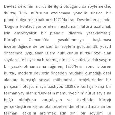
Devlet derdinin nüfus ile ilgili olduğunu da söylemekte,
‘kürtaj Türk nüfusunu azaltmaya yönelik sinsice bir
plandır’ diyerek. (bakınız: 1979’da Iran Devrimi ertesinde
‘Doğum kontrol yöntemleri müslüman nüfusu azaltmak
için emperyalist bir plandır’ diyerek yasaklaması).
Kürtaj’ın Osmanlı’da yasaklanmaya başlaması
incelendiğinde de benzer bir söylem görülür. 19. yüzyıl
öncesinde uygulanan Islam hukukunun kürtajı özel alan
sayılan aile hayatına bırakmış olması ve kürtaja dair yaygın
bir yasak olmamasına rağmen, 1800’lerin sonu itibaren
kürtaj, modern devletin önceden müdahil olmadığı özel
alanlara karıştığı sosyal mühendislik projelerinden bir
parçasını oluşturmaya başlıyor. 1838’de kürtaja karşı bir
ferman yayınlanır. ‘Devletin mamuriyetinin’ nüfus sayısına
bağlı olduğunu vurgulayan ve özellikle kürtajı
gerçekleştiren kişiler olan ebeleri denetim altına alan bu
ferman, etkisini artırmak için dini bir söylem ile