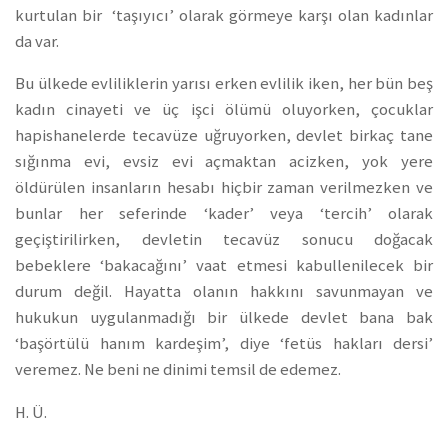
kurtulan bir ‘taşıyıcı’ olarak görmeye karşı olan kadınlar
da var.
Bu ülkede evliliklerin yarısı erken evlilik iken, her bün beş
kadın cinayeti ve üç işci ölümü oluyorken, çocuklar
hapishanelerde tecavüze uğruyorken, devlet birkaç tane
sığınma evi, evsiz evi açmaktan acizken, yok yere
öldürülen insanların hesabı hiçbir zaman verilmezken ve
bunlar her seferinde ‘kader’ veya ‘tercih’ olarak
geçiştirilirken, devletin tecavüz sonucu doğacak
bebeklere ‘bakacağını’ vaat etmesi kabullenilecek bir
durum değil. Hayatta olanın hakkını savunmayan ve
hukukun uygulanmadığı bir ülkede devlet bana bak
‘başörtülü hanım kardeşim’, diye ‘fetüs hakları dersi’
veremez. Ne beni ne dinimi temsil de edemez.
H. Ü.