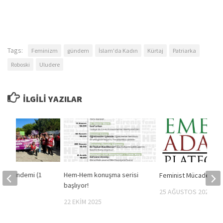
Tags:
Feminizm
gündem
İslam'da Kadın
Kürtaj
Patriarka
Roboski
Uludere
İLGILI YAZILAR
mek Gündemi (1
Hem-Hem konuşma serisi
Feminist Mücadele
kim)
başlıyor!
25 AĞUSTOS 2025
4
22 EKIM 2025