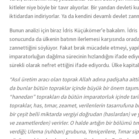
kitleler niye böyle bir tavır alıyorlar. Bir yandan devlet
iktidardan indiriyorlar. Ya da kendini devamlı devlet zanne
Bunun analizi için biraz İdris Küçükömer’e bakalım. İdri
sonucunda da ülkenin batının ilerlemesi karşısında orada
zannettiğini söylüyor. Fakat bırak mücadele etmeyi, yapıl
imparatorluğun dağılma sürecinin hızlandığını ifade ediyor
sürekli olarak nefret ettiğini ifade ediyordu. Ülke kapit
“Asıl üretim aracı olan toprak Allah adına padişaha aittir
da bunlar bütün topraklar içinde büyük bir önem taşım
“hanedan” toprakları da bütün imparatorluk içinde tarih
topraklar, has, tımar, zeamet, verilenlerin tasarrufuna 
bir çeşit belli miktarda vergiyi doğrudan (haslardan) ve 
ve zeametlerden) verirler. O halde artığın bir bölümü tı
verdiği; Ulema (ruhban) grubuna, Yeniçerilere, Tımar sipa