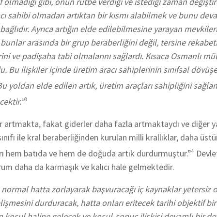
olmadığı gibi, onun rütbe verdiği ve istediği zaman değiştire
racı sahibi olmadan artıktan bir kısmı alabilmek ve bunu dev
ğlıdır. Ayrıca artığın elde edilebilmesine yarayan mevkileri
, bunlar arasında bir grup beraberliğini değil, tersine rekabeti
ni ve padişaha tabi olmalarını sağlardı. Kısaca Osmanlı mül
. Bu ilişkiler içinde üretim aracı sahiplerinin sınıfsal dövüş
u yoldan elde edilen artık, üretim araçları sahipliğini sağl
ektir.”
3
er artmakta, fakat giderler daha fazla artmaktaydı ve diğer 
ıfı ile kral beraberliğinden kurulan milli krallıklar, daha üstü
arı hem batıda ve hem de doğuda artık durdurmuştur.”
4
Devlet
rum daha da karmaşık ve kalıcı hale gelmektedir.
e normal hatta zorlayarak başvuracağı iç kaynaklar yetersiz 
şmesini durduracak, hatta onları eritecek tarihi objektif bir
 koşul haline gelecek ve koşul-sonuç ilişkisi devamlı bir d