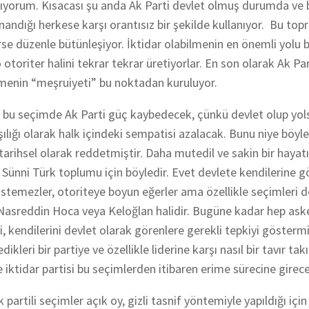
mıyorum. Kısacası şu anda Ak Parti devlet olmuş durumda ve b
ndığı herkese karşı orantısız bir şekilde kullanıyor. Bu topr
e düzenle bütünleşiyor. İktidar olabilmenin en önemli yolu b
 otoriter halini tekrar tekrar üretiyorlar. En son olarak Ak Par
ilmenin “meşruiyeti” bu noktadan kuruluyor.
m bu seçimde Ak Parti güç kaybedecek, çünkü devlet olup yol
ığı olarak halk içindeki sempatisi azalacak. Bunu niye böyle
arihsel olarak reddetmiştir. Daha mutedil ve sakin bir hayatı
Sünni Türk toplumu için böyledir. Evet devlete kendilerine gö
istemezler, otoriteye boyun eğerler ama özellikle seçimleri d
vi Nasreddin Hoca veya Keloğlan halidir. Bugüne kadar hep aske
, kendilerini devlet olarak görenlere gerekli tepkiyi göstermi
leri bir partiye ve özellikle liderine karşı nasıl bir tavır tak
ktidar partisi bu seçimlerden itibaren erime sürecine girece
artili seçimler açık oy, gizli tasnif yöntemiyle yapıldığı için 