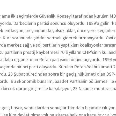
yor ama ilk seçimlerde Güvenlik Konseyi tarafından kurulan M
pıyordu. Darbecilerin partisi sonuncu oluyordu. 1989’a gelinir
 enflasyon, bir yandan da yolsuzluklar, önce yerel seçimler
da Kürt sorununda şiddet sarmalı giderek tırmanıyordu. Yani 
rda merkez sağ ve sol partilerin yaptıkları koalisyonlar sırası
 partilerin prestij kaybetmesi 70’li yılların CHP’sinin kulland
i daha organik olan Refah partisinin önünü açıyordu. 1994 yıl
seçimde birinci parti oluyordu. Kurulan Refah-Yol hükümeti 
uyordu. 28 Şubat sürecinden sonra bir geçiş hükümeti olan DS
du. Bu ekonomik bunalım, Saadet Partisinin bölünmesi ile 
ti birçok darbe girişimi ile karşılaşıyor, 27 Nisan e-muhtırasın
 geliştiriyor, sandıklardan sonuçlar tamda o biçimde çıkıyor. 
isi ise kim devlet olma yoluna girerse halk ona karşı tavır alıyo