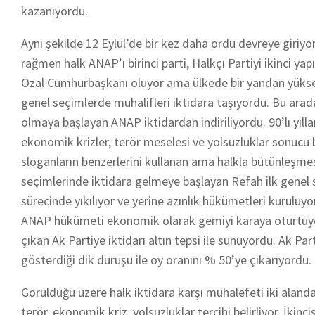
kazanıyordu.
Aynı şekilde 12 Eylül’de bir kez daha ordu devreye giri
rağmen halk ANAP’ı birinci parti, Halkçı Partiyi ikinci ya
Özal Cumhurbaşkanı oluyor ama ülkede bir yandan yüksek
genel seçimlerde muhalifleri iktidara taşıyordu. Bu ara
olmaya başlayan ANAP iktidardan indiriliyordu. 90’lı yılla
ekonomik krizler, terör meselesi ve yolsuzluklar sonucu bu
sloganların benzerlerini kullanan ama halkla bütünleşmes
seçimlerinde iktidara gelmeye başlayan Refah ilk genel 
sürecinde yıkılıyor ve yerine azınlık hükümetleri kurul
ANAP hükümeti ekonomik olarak gemiyi karaya oturtuyor
çıkan Ak Partiye iktidarı altın tepsi ile sunuyordu. Ak Par
gösterdiği dik duruşu ile oy oranını % 50’ye çıkarıyordu.
Görüldüğü üzere halk iktidara karşı muhalefeti iki alanda
terör, ekonomik kriz, yolsuzluklar tercihi belirliyor. İkinc