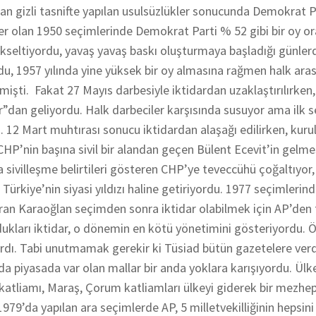
 gizli tasnifte yapılan usulsüzlükler sonucunda Demokrat Pa
ler olan 1950 seçimlerinde Demokrat Parti % 52 gibi bir oy or
ükseltiyordu, yavaş yavaş baskı oluşturmaya başladığı günler
u, 1957 yılında yine yüksek bir oy almasına rağmen halk ara
işti. Fakat 27 Mayıs darbesiyle iktidardan uzaklaştırılırken,
”dan geliyordu. Halk darbeciler karşısında susuyor ama ilk 
du. 12 Mart muhtırası sonucu iktidardan alaşağı edilirken, kurul
 CHP’nin başına sivil bir alandan geçen Bülent Ecevit’in gelme
a sivilleşme belirtileri gösteren CHP’ye teveccühü çoğaltıyor, 
 Türkiye’nin siyasi yıldızı haline getiriyordu. 1977 seçimlerin
ran Karaoğlan seçimden sonra iktidar olabilmek için AP’den 
kurdukları iktidar, o dönemin en kötü yönetimini gösteriyordu. Ö
ardı. Tabi unutmamak gerekir ki Tüsiad bütün gazetelere verd
n da piyasada var olan mallar bir anda yoklara karışıyordu. Ülk
 katliamı, Maraş, Çorum katliamları ülkeyi giderek bir mezhe
79’da yapılan ara seçimlerde AP, 5 milletvekilliğinin hepsini