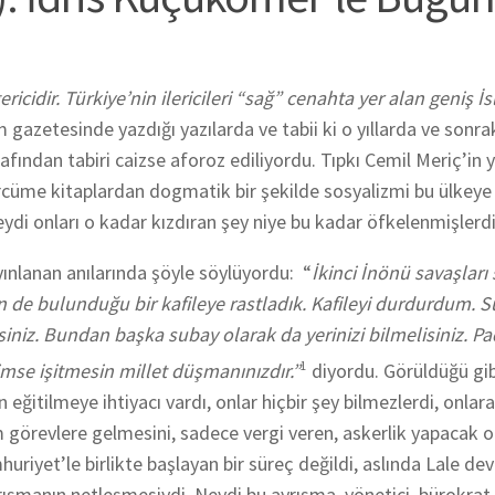
ericidir. Türkiye’nin ilericileri “sağ” cenahta yer alan geniş İ
azetesinde yazdığı yazılarda ve tabii ki o yıllarda ve sonrak
fından tabiri caizse aforoz ediliyordu. Tıpkı Cemil Meriç’in 
ercüme kitaplardan dogmatik bir şekilde sosyalizmi bu ülkeye
eydi onları o kadar kızdıran şey niye bu kadar öfkelenmişlerd
ınlanan anılarında şöyle söylüyordu:
“
İkinci İnönü savaşları 
n de bulunduğu bir kafileye rastladık. Kafileyi durdurdum. S
iniz. Bundan başka subay olarak da yerinizi bilmelisiniz. P
mse işitmesin millet düşmanınızdır.”
1
diyordu. Görüldüğü gibi
n eğitilmeye ihtiyacı vardı, onlar hiçbir şey bilmezlerdi, onlar
m görevlere gelmesini, sadece vergi veren, askerlik yapacak o
riyet’le birlikte başlayan bir süreç değildi, aslında Lale dev
ışmanın netleşmesiydi. Neydi bu ayrışma, yönetici, bürokrat 