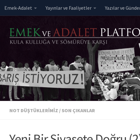
Emek-Adalet
Yayınlar ve Faaliyetler
Yazılar ve Günd
Skip to content
NOT DÜŞTÜKLERIMIZ
/
SON ÇIKANLAR
Yeni Bir Siyasete Doğru (