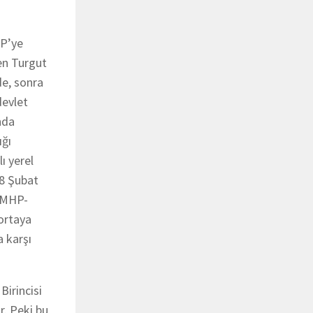
DP’ye
ken Turgut
de, sonra
devlet
nda
ığı
ı yerel
28 Şubat
P-MHP-
ortaya
a karşı
Birincisi
r. Peki bu