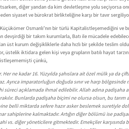
i kutsarken, diğer yandan da kim devletleşme yolu seçiyorsa on
den siyaset ve bürokrat birlikteliğine karşı bir tavır sergiliyo
s Küçükömer Osmanlı’nın bir türlü Kapitalistleşemediğini ve 
n devşirdiği bir takım kurumlarla, Batı ile mücadele edebilec
an üst kurum değişikliklerle daha hızlı bir şekilde teslim old
, üstelik iktidara gelen kişi veya grupların batılı hayat tarzı
alistleşememişti çünkü,
. Her ne kadar 16. Yüzyılda şahıslara ait özel mülk ya da çiftl
az. Ayrıca imparatorluğun doğuda sınır ve harp bölgesinde
i süreci açıklamada ihmal edilebilir. Allah adına padişaha a
bırakılır. Bunlarda padişaha biçimi ne olursa olsun, bu tarım
yine belli miktarda sefere hazır asker beslemek suretiyle dol
mar sahiplerine kalmaktadır. Artığın diğer bölümü ise padişa
hi vs. diğer yöneticilere gitmektedir. Emekçiler karşısında b