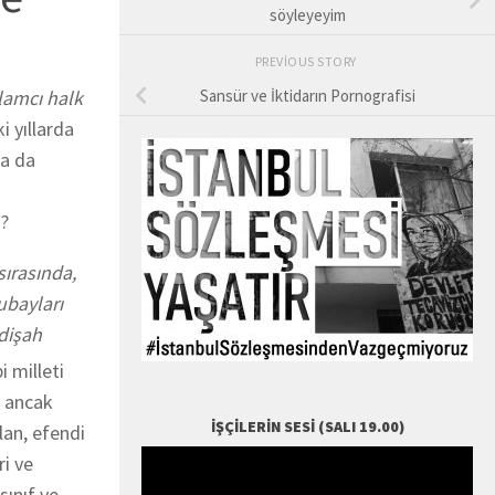
söyleyeyim
PREVIOUS STORY
slamcı halk
Sansür ve İktidarın Pornografisi
i yıllarda
ya da
i?
sırasında,
ubayları
adişah
 milleti
a ancak
İŞÇILERIN SESI (SALI 19.00)
lan, efendi
ri ve
sınıf ve