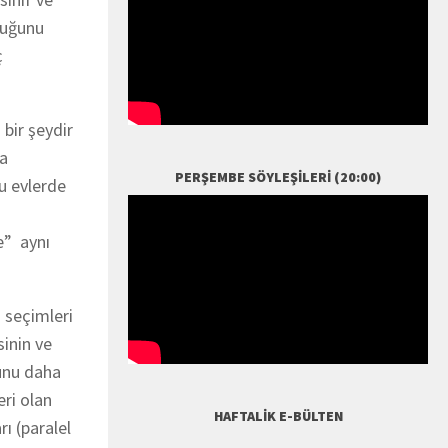
lduğunu
ç
 bir şeydir
la
PERŞEMBE SÖYLEŞILERI (20:00)
u evlerde
e” aynı
 seçimleri
sinin ve
bunu daha
ri olan
HAFTALIK E-BÜLTEN
ı (paralel