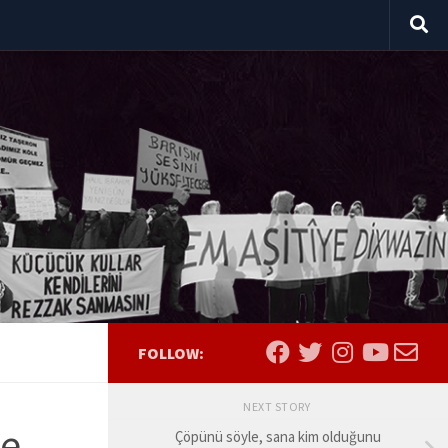
FOLLOW:
NEXT STORY
ne
Çöpünü söyle, sana kim olduğunu