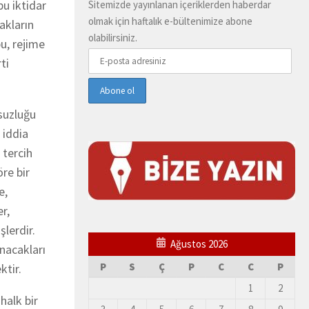
u iktidar
Sitemizde yayınlanan içeriklerden haberdar
olmak için haftalık e-bültenimize abone
akların
olabilirsiniz.
u, rejime
ti
suzluğu
 iddia
 tercih
re bir
e,
r,
şlerdir.
Ağustos 2026
ınacakları
P
S
Ç
P
C
C
P
ktir.
1
2
halk bir