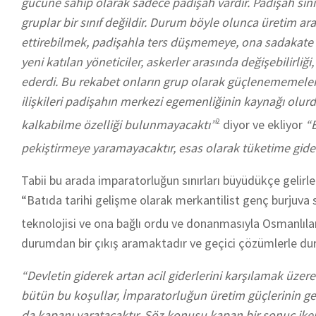
gücüne sahip olarak sadece padişah vardır. Padişah sınıf 
gruplar bir sınıf değildir. Durum böyle olunca üretim a
ettirebilmek, padişahla ters düşmemeye, ona sadakate ba
yeni katılan yöneticiler, askerler arasında değişebilirliği
ederdi. Bu rekabet onların grup olarak güçlenememeleri
ilişkileri padişahın merkezi egemenliğinin kaynağı olurdu
kalkabilme özelliği bulunmayacaktı”
2
diyor ve ekliyor
“B
pekiştirmeye yaramayacaktır, esas olarak tüketime gidec
Tabii bu arada imparatorluğun sınırları büyüdükçe gelirl
“Batıda tarihi gelişme olarak merkantilist genç burjuva sın
teknolojisi ve ona bağlı ordu ve donanmasıyla Osmanlıl
durumdan bir çıkış aramaktadır ve geçici çözümlerle du
“Devletin giderek artan acil giderlerini karşılamak üzer
bütün bu koşullar, İmparatorluğun üretim güçlerinin geli
da kapanı yaratacaktır. Söz konusu kapan bir sonuç iken