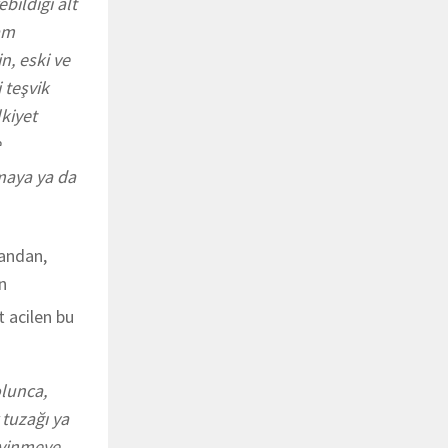
bildiği alt
am
n, eski ve
 teşvik
kiyet
e
amaya ya da
yandan,
n
 acilen bu
olunca,
 tuzağı ya
evinmeye