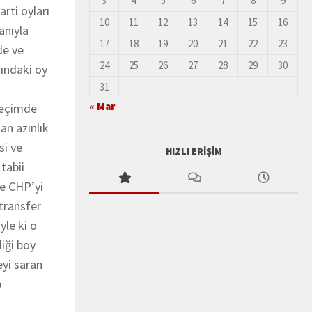
3
4
5
6
7
8
9
rti oyları
10
11
12
13
14
15
16
anıyla
17
18
19
20
21
22
23
de ve
24
25
26
27
28
29
30
sındaki oy
31
« Mar
seçimde
an azınlık
si ve
HIZLI ERIŞIM
tabii
de CHP’yi
transfer
yle ki o
iği boy
eyi saran
p