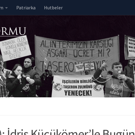
em
Patriarka
Hutbeler
2): İdris Küçükömer’le Bugü