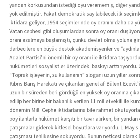
yandan korkusundan istediği oyu verememiş, diğer yandan
yok edilmiştir. Fakat demokratik sayılabilecek ilk seçim
iktidara geliyor, 1954 seçimlerinde oy oranını daha da y
Vatan cephesi gibi oluşumlardan sonra oy oranı düşüyord
oranı azalmaya başlamıştı, çünkü devlet olma yoluna girm
darbecilere en büyük destek akademisyenler ve “aydınlar
Adalet Partisi’ni önemli bir oy oranı ile iktidara taşıyor
hükümetleri sosyalistler üzerindeki baskıyı arttırıyordu.
“Toprak işleyenin, su kullananın” sloganı uzun yıllar sonr
Kıbrıs Barış Harekatı ve çıkarılan genel af Bülent Ecevit’i
uzun bir süreden beri gördüğü en yüksek oy oranına çıka
edilip her birine bir bakanlık verilen 11 milletvekili ile 
dönemin Milli Cephe iktidarlarına bile rahmet okutuyorl
boy ilanlarla hükümet karşıtı bir tavır alırken, bir yanda
çatışmalar giderek kitlesel boyutlara varıyordu. 1 Mayıs
çatışması tehlikesine sokuyordu. Bunun neticesi olarak 19