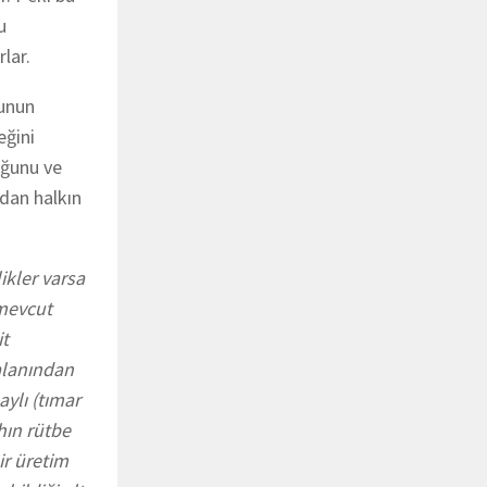
u
rlar.
bunun
eğini
uğunu ve
ndan halkın
ikler varsa
 mevcut
it
 alanından
aylı (tımar
hın rütbe
ir üretim