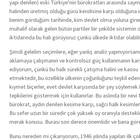
yapı denilen) eski Türkiye’nin bürokratları arasında say
halinden üretmiş olduğu gücü kendisine karşı olduğuna ina
benim gördüğüm tarihinde, kim devlet olma yoluna girers
muhalif olarak gelen bütün partiler bir şekilde sistemin o
iktidarında bu hali görüyoruz çünkü ülkede iktidar olab
Şimdi gelelim seçimlere, eğer yanlış analiz yapmıyorsa
aklamaya çalışmanın ve kontrolsüz güç kullanmanın karşıl
ediyorum, çünkü bu halk sürekli çatışma halini ve kaosu t
etmektedir, bu özellikle ülkenin çoğunluğunu teşkil eden 
kıymet biçerler, evet devlet karşısında bir şey söylemek 
tepkilerini göstermek için kullanırlar. Bu aslında bir ne
bürokrat, aydın denilen kesime karşı, sağcı halk kesimleri
Bu sefer uzun bir süredir çok yüksek oy oranıyla destekledik
merak konusu. Burası son derece önemlidir ve bana göre i
Bunu nereden mi çıkarıyorum, 1946 yılında yapılan ilk çok p