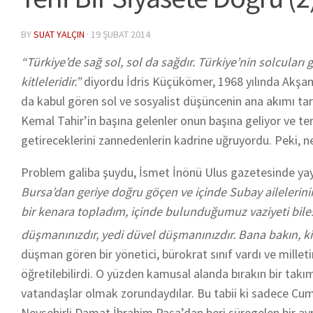
BY
SUAT YALÇIN
·
19 ŞUBAT 2014
“Türkiye’de sağ sol, sol da sağdır. Türkiye’nin solcuları g
kitleleridir.”
diyordu İdris Küçükömer, 1968 yılında Akşam g
da kabul gören sol ve sosyalist düşüncenin ana akımı tara
Kemal Tahir’in başına gelenler onun başına geliyor ve t
getireceklerini zannedenlerin kadrine uğruyordu. Peki, n
Problem galiba şuydu, İsmet İnönü Ulus gazetesinde yay
Bursa’dan geriye doğru göçen ve içinde Subay ailelerini
bir kenara topladım, içinde bulunduğumuz vaziyeti biles
düşmanınızdır, yedi düvel düşmanınızdır. Bana bakın, ki
düşman gören bir yönetici, bürokrat sınıf vardı ve milleti
öğretilebilirdi. O yüzden kamusal alanda bırakın bir takı
vatandaşlar olmak zorundaydılar. Bu tabii ki sadece Cumhu
Nevşehirli Damat İbrahim Paşa’dan beri süregelen bir ayr