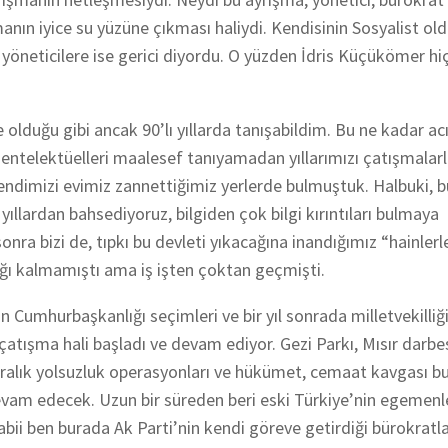
şmanın iyice su yüzüne çıkması haliydi. Kendisinin Sosyalist o
 ve yöneticilere ise gerici diyordu. O yüzden İdris Küçükömer hi
olduğu gibi ancak 90’lı yıllarda tanışabildim. Bu ne kadar acı
u entelektüelleri maalesef tanıyamadan yıllarımızı çatışmalar
kendimizi evimiz zannettiğimiz yerlerde bulmuştuk. Halbuki, b
 yıllardan bahsediyoruz, bilgiden çok bilgi kırıntıları bulmaya
onra bizi de, tıpkı bu devleti yıkacağına inandığımız “hainlerl
ığı kalmamıştı ama iş işten çoktan geçmişti.
umhurbaşkanlığı seçimleri ve bir yıl sonrada milletvekilliği
r çatışma hali başladı ve devam ediyor. Gezi Parkı, Mısır darbe
7 Aralık yolsuzluk operasyonları ve hükümet, cemaat kavgası 
evam edecek. Uzun bir süreden beri eski Türkiye’nin egemenle
ii ben burada Ak Parti’nin kendi göreve getirdiği bürokratlar