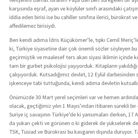
karşısında eşraf, ayan ve köylüler sınıfı arasındaki çatı
iddia eden birisi ise bu cahiller sınıfına ilerici, bürokrat
affedilemez birisiydi.
Ben kendi adıma İdris Küçükömer’le, tıpkı Cemil Meriç’le 
ki, Türkiye siyasetine dair çok önemli sözler söyleyen b
geçirmiştik ve maalesef ters akan siyasi iklimin içinde 
tam bir gurbet psikolojisi yaşıyorduk. Kitapların yakıldığı
çalışıyorduk. Kutsadığımız devlet, 12 Eylül darbesinden s
işkenceye tabi tuttuğunda, kendi adıma devletin kutsall
Önümüzde 30 Mart yerel seçimleri var ve hemen ardından C
olacak, geçtiğimiz yılın 1 Mayıs’ından itibaren sürekli bi
Suriye iç savaşının Türkiye’de ki yansımaları derken, 1
da yukarı çekti ve görünen o ki giderek de yükselerek d
TSK, Tüsiad ve Bürokrasi bu kavganın dışında duruyor. Tab