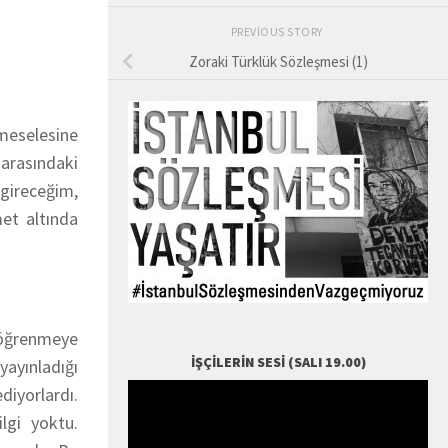
PREVIOUS STORY
Zoraki Türklük Sözleşmesi (1)
meselesine
arasındaki
gireceğim,
et altında
i öğrenmeye
İŞÇILERIN SESI (SALI 19.00)
ayınladığı
diyorlardı.
lgi yoktu.