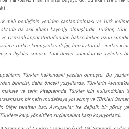
ktı.
ürk milli benliğinin yeniden canlandırılması ve Türk kelime
noktada da asıl ilham kaynağı olmuşlardır. Türkler, Türk 
an ve Osmanlı imparatorluğundan bahsederken uzun süredir 
 sadece Türkçe konuşanları değil, İmparatorluk sınırları içi
lişen ilişkiler sonucu Türk devlet adamları ve aydınları b
upalıların Türkler hakkındaki yazıları olmuştu. Bu yazılar
rdan birincisi, daha önceki yüzyıllarda, Türklerin Avrupa’dak
 makale ve tarih kitaplarında Türkler için kullandıkları ‘a
 karalamalar, bir nefsi müdafaaya yol açmış ve Türkleri Osmanl
 Diğer taraftan bazı Avrupalılar ise değişik bir görüş yan
r, Türklere karşı yöneltilen suçlamalara karşı koyuyorlardı.
 A Grammar of Turkish Language (Türk Dili Grameri), sadec