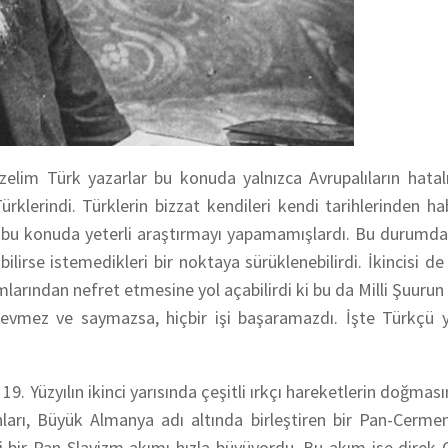
elim Türk yazarlar bu konuda yalnızca Avrupalıların hatal
lerindi. Türklerin bizzat kendileri kendi tarihlerinden hab
 bu konuda yeterli araştırmayı yapamamışlardı. Bu durumda 
bilirse istemedikleri bir noktaya sürüklenebilirdi. İkincisi de
umlarından nefret etmesine yol açabilirdi ki bu da Milli Şuuru
ni sevmez ve saymazsa, hiçbir işi başaramazdı. İşte Türkçü 
 19. Yüzyılın ikinci yarısında çeşitli ırkçı hareketlerin doğması
nları, Büyük Almanya adı altında birleştiren bir Pan-Cerm
ği bir Pan-Slavizm akımı hızla büyüyordu. Bu akım ise direk 