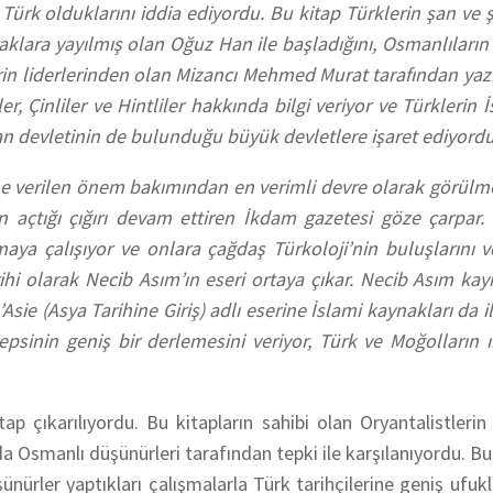
 Türk olduklarını iddia ediyordu. Bu kitap Türklerin şan ve ş
lara yayılmış olan Oğuz Han ile başladığını, Osmanlıların
n liderlerinden olan Mizancı Mehmed Murat tarafından yazı
, Çinliler ve Hintliler hakkında bilgi veriyor ve Türklerin İ
 devletinin de bulunduğu büyük devletlere işaret ediyordu
rihine verilen önem bakımından en verimli devre olarak görülm
 açtığı çığırı devam ettiren İkdam gazetesi göze çarpar.
maya çalışıyor ve onlara çağdaş Türkoloji’nin buluşlarını 
rihi olarak Necib Asım’ın eseri ortaya çıkar. Necib Asım ka
Asie (Asya Tarihine Giriş) adlı eserine İslami kaynakları da 
sinin geniş bir derlemesini veriyor, Türk ve Moğolların ı
çıkarılıyordu. Bu kitapların sahibi olan Oryantalistlerin
 da Osmanlı düşünürleri tarafından tepki ile karşılanıyordu. 
nürler yaptıkları çalışmalarla Türk tarihçilerine geniş ufu