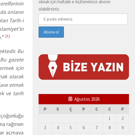
olmak için haftalık e-bültenimize abone
ereflerinin
olabilirsiniz.
 da onların
lan Tarih-i
slamiyet’in
.
”
[1]
ektedir. Bu
 Bu gazete
vermek için
ynak olarak
ilave etmek
rk ve tarih
Ağustos 2026
P
S
Ç
P
C
C
P
 çoğunluğu
1
2
Buna rağmen
3
4
5
6
7
8
9
klar açmaya