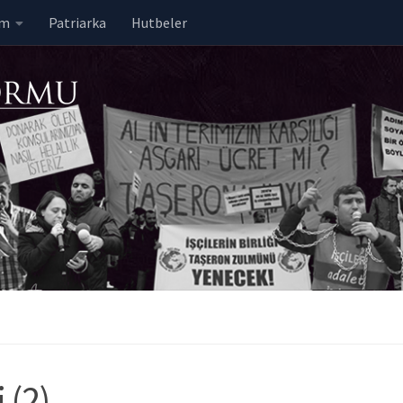
em
Patriarka
Hutbeler
 (2)