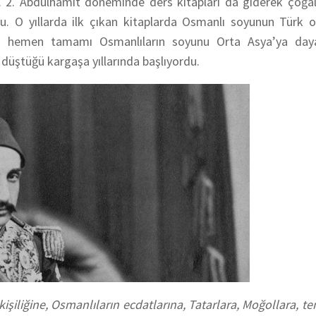
u. 2. Abdülhamit döneminde ders kitapları da giderek çoğal
yordu. O yıllarda ilk çıkan kitaplarda Osmanlı soyunun Türk
se hemen tamamı Osmanlıların soyunu Orta Asya’ya dayat
 düştüğü kargaşa yıllarında başlıyordu.
n kişiliğine, Osmanlıların ecdatlarına, Tatarlara, Moğollara, t