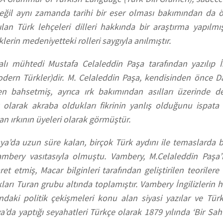
eğil aynı zamanda tarihi bir eser olması bakımından da ö
lan Türk lehçeleri dilleri hakkında bir araştırma yapılmı
erin medeniyetteki rolleri saygıyla anılmıştır.
lı mühtedi Mustafa Celaleddin Paşa tarafından yazılıp İ
dern Türkler)dir. M. Celaleddin Paşa, kendisinden önce Da
en bahsetmiş, ayrıca ırk bakımından asılları üzerinde de
 olarak akraba oldukları fikrinin yanlış olduğunu ispata 
an ırkının üyeleri olarak görmüştür.
ya’da uzun süre kalan, birçok Türk aydını ile temaslarda 
mbery vasıtasıyla olmuştu. Vambery, M.Celaleddin Paşa’
ret etmiş, Macar bilginleri tarafından geliştirilen teoriler
kları Turan grubu altında toplamıştır. Vambery İngilizlerin ha
ndaki politik çekişmeleri konu alan siyasi yazılar ve Türk 
’da yaptığı seyahatleri Türkçe olarak 1879 yılında ‘Bir Sah