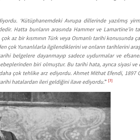
yordu. ‘Kütüphanemdeki Avrupa dillerinde yazılmış yirm
dedir. Hatta bunların arasında Hammer ve Lamartine’in tari
 çok az bir kısmının Türk veya Osmanlı tarihi konusunda çalı
çok Yunanlılarla ilgilendiklerini ve onların tarihlerini araşt
tarihi belgelere dayanmayıp sadece uydurmalar ve efsanel
sebeplerinden biri olmuştur. Bu tarihi hata, ayrıca siyasi ve
ha çok tehlike arz ediyordu. Ahmet Mithat Efendi, 1897 Gir
ihi hatalardan ileri geldiğini ilave ediyordu.
”
[3]