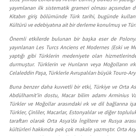
yayımlanan ilk sistematik grameri olması açısından d
Kitabın giriş bölümünde Türk tarihi, bugünde kullanı
Kültürü ve edebiyatına ait bir derleme konulmuş ve Türkl
Önemli etkilerde bulunan bir başka eser de Polonya
yayınlanan Les Turcs Anciens et Modernes (Eski ve Mo
yaptığı gibi Türklerin medeniyete olan hizmetlerind
durmuştur. Türklerin ve Hunların veya Moğolların ırk
Celaleddin Paşa, Türklerle Avrupalıları büyük Touro-Ary
Buna benzer daha kuvvetli bir etki, Türkiye ve Orta As
Abdülhamit’in dostu, Macar bilim adamı Arminius Va
Türkler ve Moğollar arasındaki ırk ve dil bağlarına işa
Türkler, Çinliler, Macarlar, Estonyalılar ve diğer toplulu
taraftarı olarak Orta Asya’da İngiltere ve Rusya arası
kültürleri hakkında pek çok makale yazmıştır. Orta Asya