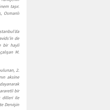
nem taşır.
ş, Osmanlı
stanbul’da
vids’in de
 bir hayli
çalışan M.
bulunan, 2.
nın aksine
e dayanarak
raretli bir
dilleri ile
te Dervişin