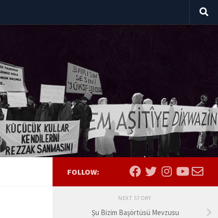
FOLLOW:
NEXT STORY
Şu Bizim Başörtüsü Mevzusu