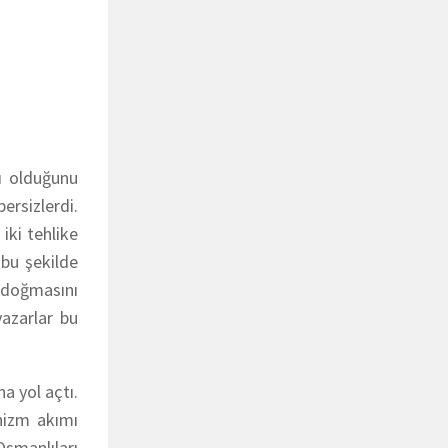
ı olduğunu
ersizlerdi.
iki tehlike
 bu şekilde
n doğmasını
yazarlar bu
na yol açtı.
enizm akımı
Osmanlıları