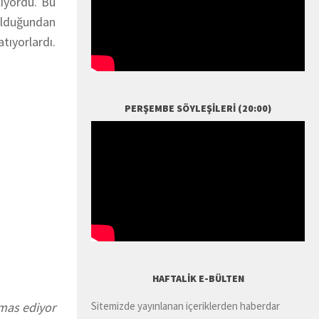
ıyordu. Bu
 olduğundan
ıyorlardı.
PERŞEMBE SÖYLEŞILERI (20:00)
HAFTALIK E-BÜLTEN
emas ediyor
Sitemizde yayınlanan içeriklerden haberdar