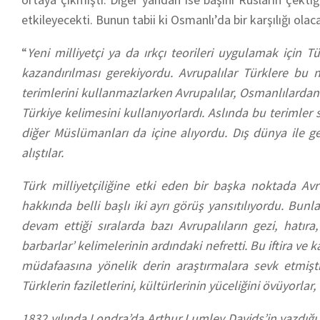
etkileyecekti. Bunun tabii ki Osmanlı’da bir karşılığı olaca
“
Yeni milliyetçi ya da ırkçı teorileri uygulamak için T
kazandırılması gerekiyordu. Avrupalılar Türklere bu 
terimlerini kullanmazlarken Avrupalılar, Osmanlılard
Türkiye kelimesini kullanıyorlardı. Aslında bu terimler
diğer Müslümanları da içine alıyordu. Dış dünya ile ge
alıştılar.
Türk milliyetçiliğine etki eden bir başka noktada Avr
hakkında belli başlı iki ayrı görüş yansıtılıyordu. Bunla
devam ettiği sıralarda bazı Avrupalıların gezi, hatıra,
barbarlar’ kelimelerinin ardındaki nefretti. Bu iftira ve
müdafaasına yönelik derin araştırmalara sevk etmiştir.
Türklerin faziletlerini, kültürlerinin yüceliğini övüyorla
1832 yılında Londra’da Arthur Lumley Davids’in yazdığı