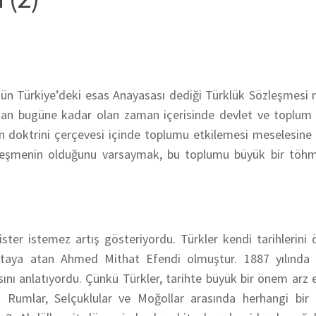
ün Türkiye’deki esas Anayasası dediği Türklük Sözleşmesi 
undan bugüne kadar olan zaman içerisinde devlet ve toplum 
 doktrini çerçevesi içinde toplumu etkilemesi meselesine 
özleşmenin olduğunu varsaymak, bu toplumu büyük bir töhm
ister istemez artış gösteriyordu. Türkler kendi tarihlerin
ortaya atan Ahmed Mithat Efendi olmuştur. 1887 yılında y
sını anlatıyordu. Çünkü Türkler, tarihte büyük bir önem arz e
 Rumlar, Selçuklular ve Moğollar arasında herhangi bir i