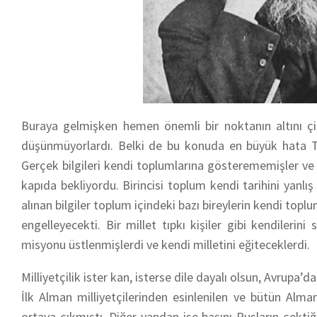
Buraya gelmişken hemen önemli bir noktanın altını çiz
düşünmüyorlardı. Belki de bu konuda en büyük hata Türk
Gerçek bilgileri kendi toplumlarına gösterememişler ve
kapıda bekliyordu. Birincisi toplum kendi tarihini yanlış 
alınan bilgiler toplum içindeki bazı bireylerin kendi topl
engelleyecekti. Bir millet tıpkı kişiler gibi kendileri
misyonu üstlenmişlerdi ve kendi milletini eğiteceklerdi.
Milliyetçilik ister kan, isterse dile dayalı olsun, Avrupa’da
İlk Alman milliyetçilerinden esinlenilen ve bütün Alma
ortaya çıkmıştı. Diğer yandan ise başını Rusların çekti