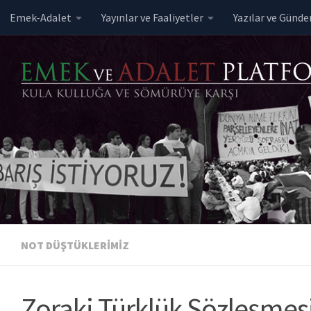
Emek-Adalet
Yayınlar ve Faaliyetler
Yazılar ve Günd
Skip to content
NOT DÜŞTÜKLERIMIZ
Zoraki Türklük Sözleşmesi