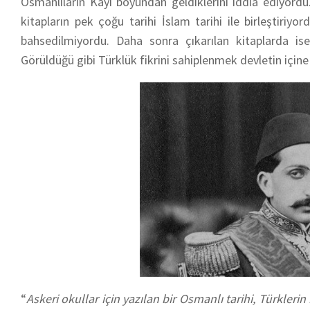
Osmanlıların Kayı boyundan geldiklerini iddia ediyord
kitapların pek çoğu tarihi İslam tarihi ile birleştiri
bahsedilmiyordu. Daha sonra çıkarılan kitaplarda i
Görüldüğü gibi Türklük fikrini sahiplenmek devletin içine
“
Askeri okullar için yazılan bir Osmanlı tarihi, Türkleri