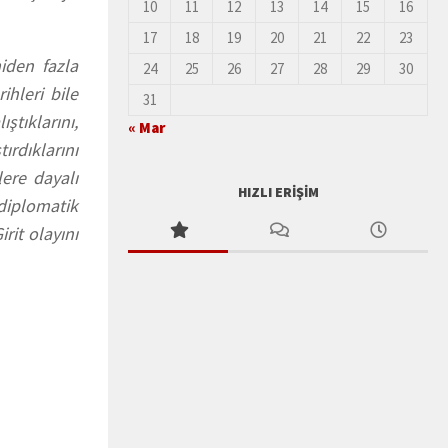
10
11
12
13
14
15
16
17
18
19
20
21
22
23
iden fazla
24
25
26
27
28
29
30
hleri bile
31
ştıklarını,
« Mar
ırdıklarını
ere dayalı
HIZLI ERIŞIM
 diplomatik
it olayını