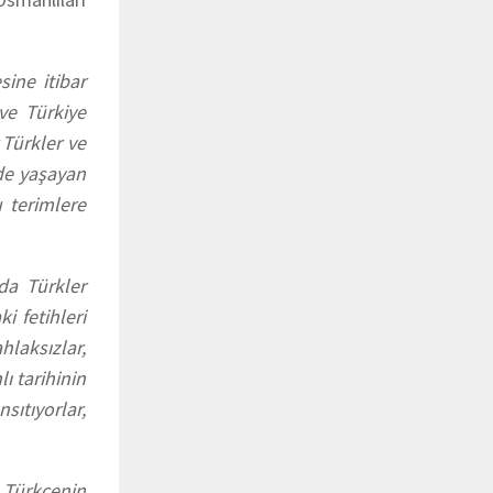
sine itibar
ve Türkiye
Türkler ve
nde yaşayan
u terimlere
da Türkler
i fetihleri
hlaksızlar,
ı tarihinin
sıtıyorlar,
e Türkçenin