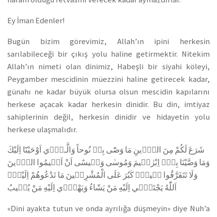
Ey İman Edenler!
Bugün bizim görevimiz, Allah’ın ipini herkesin
sarılabileceği bir çıkış yolu haline getirmektir. Nitekim
Allah’ın nimeti olan dinimiz, Habeşli bir siyahi köleyi,
Peygamber mescidinin müezzini haline getirecek kadar,
günahı ne kadar büyük olursa olsun mescidin kapılarını
herkese açacak kadar herkesin dinidir. Bu din, imtiyaz
sahiplerinin değil, herkesin dinidir ve hidayetin yolu
herkese ulaşmalıdır.
شَرَعَ لَكُمْ مِنَ الدّ۪ينِ مَا وَصّٰى بِه۪ نُوحاً وَالَّـذ۪ٓي اَوْحَيْنَٓا اِلَيْكَ
وَمَا وَصَّيْنَا بِه۪ٓ اِبْرٰه۪يمَ وَمُوسٰى وَع۪يسٰٓى اَنْ اَق۪يمُوا الدّ۪ينَ
وَلَا تَتَفَرَّقُوا ف۪يهِۜ كَبُرَ عَلَى الْمُشْرِك۪ينَ مَا تَدْعُوهُمْ اِلَيْهِۜ
اَللّٰهُ يَجْتَب۪ٓي اِلَيْهِ مَنْ يَشَٓاءُ وَيَهْد۪ٓي اِلَيْهِ مَنْ يُن۪يبُ
«Dini ayakta tutun ve onda ayrılığa düşmeyin» diye Nuh’a