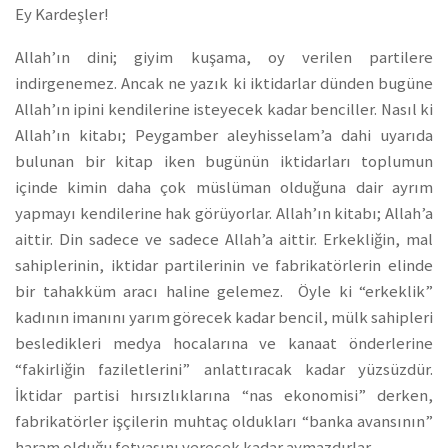
Ey Kardeşler!
Allah’ın dini; giyim kuşama, oy verilen partilere
indirgenemez. Ancak ne yazık ki iktidarlar dünden bugüne
Allah’ın ipini kendilerine isteyecek kadar benciller. Nasıl ki
Allah’ın kitabı; Peygamber aleyhisselam’a dahi uyarıda
bulunan bir kitap iken bugünün iktidarları toplumun
içinde kimin daha çok müslüman olduğuna dair ayrım
yapmayı kendilerine hak görüyorlar. Allah’ın kitabı; Allah’a
aittir. Din sadece ve sadece Allah’a aittir. Erkekliğin, mal
sahiplerinin, iktidar partilerinin ve fabrikatörlerin elinde
bir tahakküm aracı haline gelemez. Öyle ki “erkeklik”
kadının imanını yarım görecek kadar bencil, mülk sahipleri
besledikleri medya hocalarına ve kanaat önderlerine
“fakirliğin faziletlerini” anlattıracak kadar yüzsüzdür.
İktidar partisi hırsızlıklarına “nas ekonomisi” derken,
fabrikatörler işçilerin muhtaç oldukları “banka avansının”
haram olduğu fetvasını verecek kadar aymazdırlar.