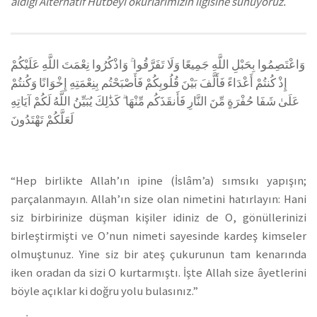
aldığı Alternatif Hutbeyi okurlarımızın ilgisine sunuyoruz.
وَاعْتَصِمُوا بِحَبْلِ اللَّهِ جَمِيعًا وَلَا تَفَرَّقُوا ۚ وَاذْكُرُوا نِعْمَتَ اللَّهِ عَلَيْكُمْ
إِذْ كُنتُمْ أَعْدَاءً فَأَلَّفَ بَيْنَ قُلُوبِكُمْ فَأَصْبَحْتُم بِنِعْمَتِهِ إِخْوَانًا وَكُنتُمْ
عَلَىٰ شَفَا حُفْرَةٍ مِّنَ النَّارِ فَأَنقَذَكُم مِّنْهَا ۗ كَذَٰلِكَ يُبَيِّنُ اللَّهُ لَكُمْ آيَاتِهِ
لَعَلَّكُمْ تَهْتَدُونَ
“Hep birlikte Allah’ın ipine (İslâm’a) sımsıkı yapışın;
parçalanmayın. Allah’ın size olan nimetini hatırlayın: Hani
siz birbirinize düşman kişiler idiniz de O, gönüllerinizi
birleştirmişti ve O’nun nimeti sayesinde kardeş kimseler
olmuştunuz. Yine siz bir ateş çukurunun tam kenarında
iken oradan da sizi O kurtarmıştı. İşte Allah size âyetlerini
böyle açıklar ki doğru yolu bulasınız.”