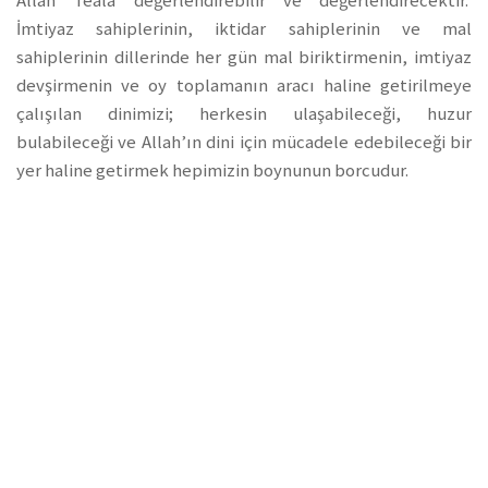
Allah Teâlâ değerlendirebilir ve değerlendirecektir.
İmtiyaz sahiplerinin, iktidar sahiplerinin ve mal
sahiplerinin dillerinde her gün mal biriktirmenin, imtiyaz
devşirmenin ve oy toplamanın aracı haline getirilmeye
çalışılan dinimizi; herkesin ulaşabileceği, huzur
bulabileceği ve Allah’ın dini için mücadele edebileceği bir
yer haline getirmek hepimizin boynunun borcudur.