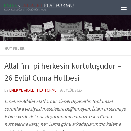
Skip to content
HUTBELER
Allah’ın ipi herkesin kurtuluşudur –
26 Eylül Cuma Hutbesi
BY
EMEK VE ADALET PLATFORMU
·
26 EYLÜL 2025
Emek ve Adalet Platformu olarak Diyanet’in toplumsal
sorunlara ve siyasi meselelere değinmeyen, İslam’ın sermaye
lehine ve devlet onaylı yorumunu empoze eden Cuma
hutbelerine karşı, her Cuma günü arkadaşlarımızın kaleme