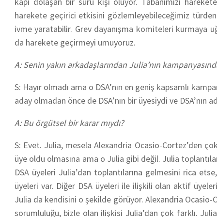
kapı dolaşan bir sürü kişi oluyor. Tabanımızı hareke
harekete geçirici etkisini gözlemleyebileceğimiz türde
ivme yaratabilir. Grev dayanışma komiteleri kurmaya u
da harekete geçirmeyi umuyoruz.
A: Senin yakın arkadaşlarından Julia’nın kampanyasınd
S: Hayır olmadı ama o DSA’nın en geniş kapsamlı kampany
aday olmadan önce de DSA’nın bir üyesiydi ve DSA’nın ad
A: Bu örgütsel bir karar mıydı?
S: Evet. Julia, mesela Alexandria Ocasio-Cortez’den çok 
üye oldu olmasına ama o Julia gibi değil. Julia toplantıla
DSA üyeleri Julia’dan toplantılarına gelmesini rica etse,
üyeleri var. Diğer DSA üyeleri ile ilişkili olan aktif üye
Julia da kendisini o şekilde görüyor. Alexandria Ocasio-C
sorumluluğu, bizle olan ilişkisi Julia’dan çok farklı. Jul