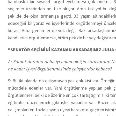
bambaşka bir siyaseti örgütleyebilmesi çok önemli. So
seçimler üzerinden politize oluyor. Ama tek yol bu değ
şekilde de olsa tırmanışa geçti. 33 yaşın altındakiler
edeceğini biliyoruz ve işyerlerinde örgütlenmeyi öncel
burası. Ama gerilimler de yok değil. Bazı arkadaşlarımız
kendilerini örgütlemezse, bizim pek de bir şey değiştir
“SENATÖR SEÇİMİNİ KAZANAN ARKADAŞIMIZ JULIA 
A: Somut durumu daha iyi anlamak için soruyorum: New 
ne kadar işyeri örgütlenmesinde çalışıyordur kabaca?
S: Bu iki alanda da çalışmayan pek çok kişi var. Örneğin 
mücadele edenler var. Yani örgütlenme yapılan pek ço
örgütlenmesi belki de üzerine en çok tartıştığımız iki tem
eğitimler düzenlemek gibi işler yapanlar var. Bazen a
çalışmaları en fazla sayıda üyeyi harekete geçiren işim