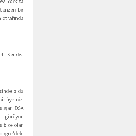
ew York’ta
benzeri bir
 etrafında
dı. Kendisi
ecinde o da
bir üyemiz.
çalışan DSA
ak görüyor.
a bize olan
Kongre’deki