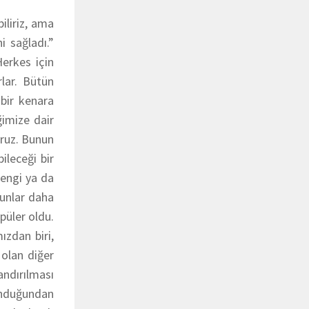
iliriz, ama
 sağladı.”
Herkes için
lar. Bütün
 bir kenara
imize dair
oruz. Bunun
ileceği bir
rengi ya da
Bunlar daha
püler oldu.
ızdan biri,
 olan diğer
andırılması
vunduğundan