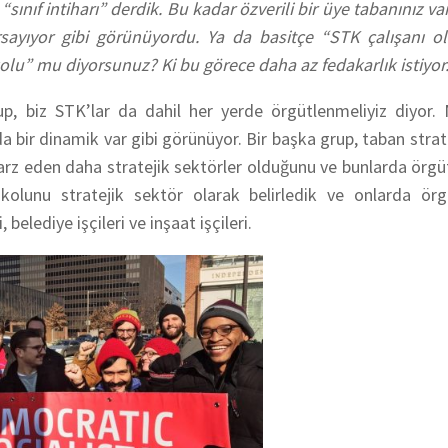
sınıf intiharı” derdik. Bu kadar özverili bir üye tabanınız v
sayıyor gibi görünüyordu. Ya da basitçe “STK çalışanı o
olu” mu diyorsunuz? Ki bu görece daha az fedakarlık istiyor
up, biz STK’lar da dahil her yerde örgütlenmeliyiz diyor.
bir dinamik var gibi görünüyor. Bir başka grup, taban strate
 arz eden daha stratejik sektörler olduğunu ve bunlarda ör
şkolunu stratejik sektör olarak belirledik ve onlarda ör
belediye işçileri ve inşaat işçileri.