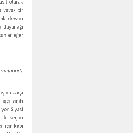
sıl olarak
a yavaş bir
tarak devam
ün dayanağı
sanlar eğer
şmalarında
ışına karşı
şçi sınıfı
yor. Siyasi
n ki seçim
ı için kapı