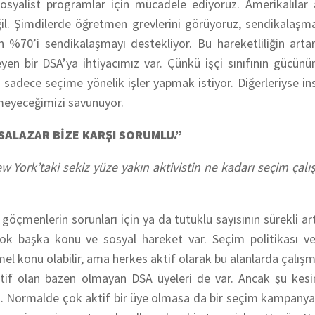
syalist programlar için mücadele ediyoruz. Amerikalılar a
il. Şimdilerde öğretmen grevlerini görüyoruz, sendikalaşm
in %70’i sendikalaşmayı destekliyor. Bu hareketliliğin ar
eyen bir DSA’ya ihtiyacımız var. Çünkü işçi sınıfının gücün
 sadece seçime yönelik işler yapmak istiyor. Diğerleriyse in
emeyeceğimizi savunuyor.
SALAZAR BİZE KARŞI SORUMLU.”
York’taki sekiz yüze yakın aktivistin ne kadarı seçim çalı
göçmenlerin sorunları için ya da tutuklu sayısının sürekli art
k başka konu ve sosyal hareket var. Seçim politikası ve i
el konu olabilir, ama herkes aktif olarak bu alanlarda çalışmı
ktif olan bazen olmayan DSA üyeleri de var. Ancak şu kesi
iz. Normalde çok aktif bir üye olmasa da bir seçim kampanyas