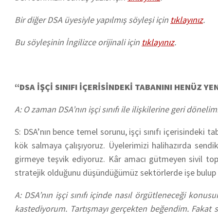
Bir diğer DSA üyesiyle yapılmış söyleşi için
tıklayınız
.
Bu söyleşinin İngilizce orijinali için
tıklayınız
.
“DSA İŞÇİ SINIFI İÇERİSİNDEKİ TABANINI HENÜZ Y
A: O zaman DSA’nın işçi sınıfı ile ilişkilerine geri dönelim
S: DSA’nın bence temel sorunu, işçi sınıfı içerisindeki
kök salmaya çalışıyoruz. Üyelerimizi halihazırda sendi
girmeye teşvik ediyoruz. Kâr amacı gütmeyen sivil topl
stratejik olduğunu düşündüğümüz sektörlerde işe bulup 
A: DSA’nın işçi sınıfı içinde nasıl örgütleneceği konus
kastediyorum. Tartışmayı gerçekten beğendim. Fakat so