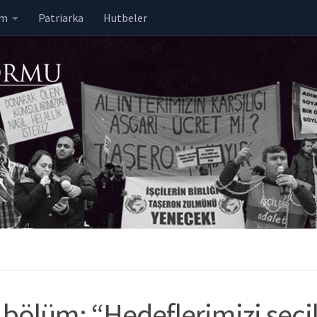
em
Patriarka
Hutbeler
ci bölüm: “Hedeflerimizi seç