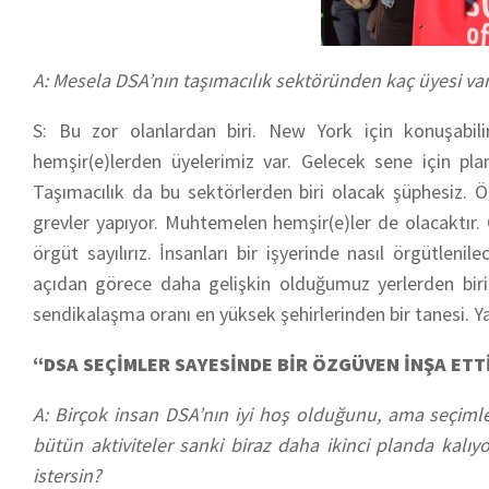
A: Mesela DSA’nın taşımacılık sektöründen kaç üyesi var
S: Bu zor olanlardan biri. New York için konuşabil
hemşir(e)lerden üyelerimiz var. Gelecek sene için pl
Taşımacılık da bu sektörlerden biri olacak şüphesiz. Ö
grevler yapıyor. Muhtemelen hemşir(e)ler de olacaktır. G
örgüt sayılırız. İnsanları bir işyerinde nasıl örgütle
açıdan görece daha gelişkin olduğumuz yerlerden bir
sendikalaşma oranı en yüksek şehirlerinden bir tanesi. Y
“DSA SEÇİMLER SAYESİNDE BİR ÖZGÜVEN İNŞA ETTİ
A: Birçok insan DSA’nın iyi hoş olduğunu, ama seçiml
bütün aktiviteler sanki biraz daha ikinci planda kalı
istersin?