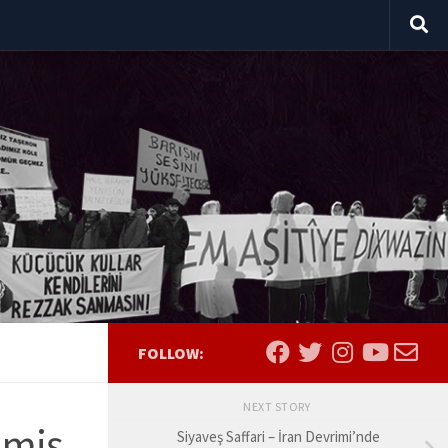
FOLLOW:
NEXT STORY
ilmiş
Siyaveş Saffari – İran Devrimi’nde