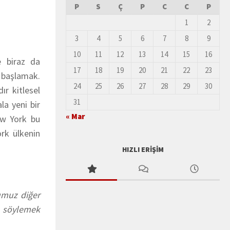
P
S
Ç
P
C
C
P
1
2
3
4
5
6
7
8
9
10
11
12
13
14
15
16
e biraz da
17
18
19
20
21
22
23
 başlamak.
24
25
26
27
28
29
30
ır kitlesel
31
la yeni bir
« Mar
New York bu
rk ülkenin
HIZLI ERIŞIM
umuz diğer
e söylemek