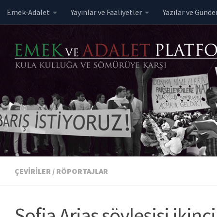
Emek-Adalet
Yayınlar ve Faaliyetler
Yazılar ve Günd
Skip to content
ÇEVIRILER
/
RÖPORTAJLAR
Sofia Arias söyleşisi ikin