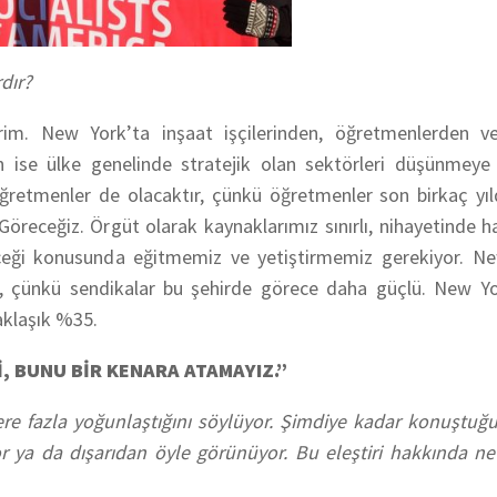
dır?
irim. New York’ta inşaat işçilerinden, öğretmenlerden v
an ise ülke genelinde stratejik olan sektörleri düşünmeye
ğretmenler de olacaktır, çünkü öğretmenler son birkaç yıld
öreceğiz. Örgüt olarak kaynaklarımız sınırlı, nihayetinde ha
nileceği konusunda eğitmemiz ve yetiştirmemiz gerekiyor. 
i, çünkü sendikalar bu şehirde görece daha güçlü. New Yo
aklaşık %35.
, BUNU BİR KENARA ATAMAYIZ.”
ere fazla yoğunlaştığını söylüyor. Şimdiye kadar konuştuğ
yor ya da dışarıdan öyle görünüyor. Bu eleştiri hakkında n