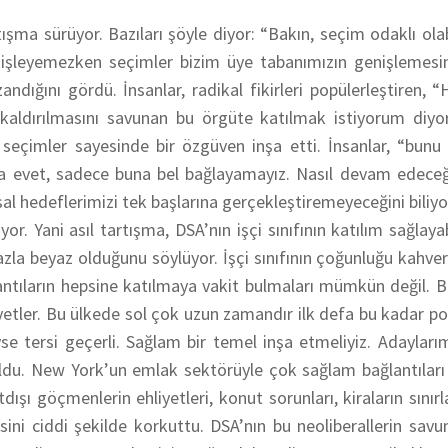
şma sürüyor. Bazıları şöyle diyor: “Bakın, seçim odaklı olab
işleyemezken seçimler bizim üye tabanımızın genişlemesini
ndığını gördü. İnsanlar, radikal fikirleri popülerleştiren, “
kaldırılmasını savunan bu örgüte katılmak istiyorum diyor
seçimler sayesinde bir özgüven inşa etti. İnsanlar, “bunu
a evet, sadece buna bel bağlayamayız. Nasıl devam edeceğ
sal hedeflerimizi tek başlarına gerçekleştiremeyeceğini biliy
r. Yani asıl tartışma, DSA’nın işçi sınıfının katılım sağlayab
azla beyaz olduğunu söylüyor. İşçi sınıfının çoğunluğu kahve
lantıların hepsine katılmaya vakit bulmaları mümkün değil. 
iyetler. Bu ülkede sol çok uzun zamandır ilk defa bu kadar po
e tersi geçerli. Sağlam bir temel inşa etmeliyiz. Adaylarım
ldu. New York’un emlak sektörüyle çok sağlam bağlantıları
dışı göçmenlerin ehliyetleri, konut sorunları, kiraların sınırl
sini ciddi şekilde korkuttu. DSA’nın bu neoliberallerin sa