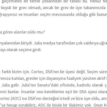
te geçirmenin en temel yollarından bir tanesi bu. Henüz N
n büyük bir grev olmadı, ancak bir grev de üye tabanımızda 
ğraşıyoruz ve insanları seçim mevzusunda olduğu gibi bunun
a görev alanlar oldu mu?
alarından biriydi. Julia medya tarafından çok saldırıya uğra
ayı olarak seçime girdi.
farklı bizim için. Cortez, DSA’nın bir üyesi değil. Seçim sür
rımıza katılan, grevler için dayanışma faaliyeti yürüten aktif 
 Julia gelir. Julia’nın Senato’daki ofisinde, kadrolu olarak 
lerimiz bunlar. İnsanlar onu kendilerine eşit bir DSA üyesi olar
ortez (AOC) ise DSA’nın desteğini istedi ve bize üye oldu, am
ia’ya hesap sorabiliriz, AOC ile böyle bir ilişkimiz yok. Onun 