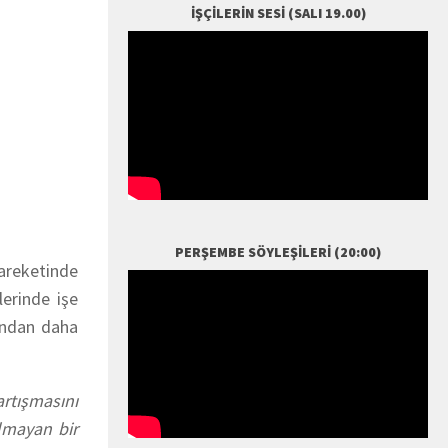
İŞÇILERIN SESI (SALI 19.00)
PERŞEMBE SÖYLEŞILERI (20:00)
hareketinde
lerinde işe
sından daha
artışmasını
lmayan bir