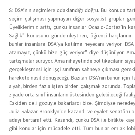
S: DSA’nın seçimlere odaklandığı doğru. Bu konuda tartı
seçim çalışması yapmayan diğer sosyalist gruplar gen
Üyeliklerimiz arttı, çünkü insanlar Ocasio-Cortez’in kaza
Sağlık” konusunu gündemleştiren, öğrenci harçlarının 
bunlar insanlara DSA’ya katılma heyecanı veriyor. DSA 
atamayız, çünkü bize güç veriyor” diye düşünüyor. Am
tartışmalar sürüyor. Ama nihayetinde politikacıların siya
gerçekleşmesi için işçi sınıfının sahneye çıkması gerekiyo
harekete nasıl dönüşeceği. Bazıları DSA’nın bunun için f
siyah, birden fazla işten birden çalışmak zorunda. Top
ziyade orta sınıf insanların üstesinden gelebileceği faal
Eskiden deli gözüyle bakarlardı bize. Şimdiyse neredeys
Julia Salazar Brooklyn’de kazandı ve eyalet senatörü o
adayı bertaraf etti. Kazandı, çünkü DSA ile birlikte kayıt
gibi konular için mücadele etti. Tüm bunlar emlak lobi