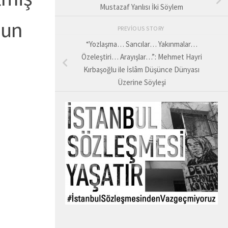
Mustazaf Yanlısı İki Söylem
nun
PREVIOUS STORY
“Yozlaşma… Sancılar… Yakınmalar…
Özeleştiri… Arayışlar…”: Mehmet Hayri
Kırbaşoğlu ile İslâm Düşünce Dünyası
Üzerine Söyleşi