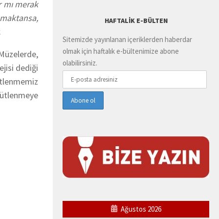
ar mı merak
lmaktansa,
HAFTALIK E-BÜLTEN
.
Sitemizde yayınlanan içeriklerden haberdar
olmak için haftalık e-bültenimize abone
 Müzelerde,
olabilirsiniz.
jisi dediği
gütlenmemiz
gütlenmeye
Ağustos 2026