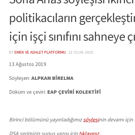
politikacıların gerçekleş
için işçi sınıfını sahneye
BY
EMEK VE ADALET PLATFORMU
·
21 OCAK 2020
13 Ağustos 2019
Söyleşen:
ALPKAN BİRELMA
Döküm ve çeviri:
EAP ÇEVİRİ KOLEKTİFİ
Birinci bölümünü yayınladığımız
söyleşi
nin devamı için 
DSA serimizin sunuş yazısı için
tıklayınız
.