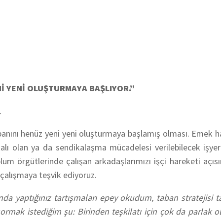
ENİ YENİ OLUŞTURMAYA BAŞLIYOR.”
.
 tabanını henüz yeni yeni oluşturmaya başlamış olması. Emek 
kalı olan ya da sendikalaşma mücadelesi verilebilecek işyer
um örgütlerinde çalışan arkadaşlarımızı işçi hareketi açı
çalışmaya teşvik ediyoruz.
unda yaptığınız tartışmaları epey okudum, taban stratejisi t
rmak istediğim şu: Birinden teşkilatı için çok da parlak o