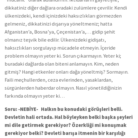
dikkatiniz diğer dağlara oradaki zulümlere çevrilir. Kendi
ülkenizdeki, kendi içinizdeki haksızlıkları görmezden
gelmeniz, dikkatinizi dışarıya yöneltmeniz; hatta
Afganistan’a, Bosna’ya, Çeçenistan’a,… gidip şehit
olmanız teşvik bile edilir. Ülkenizdeki gidişatı,
haksızlıkları sorgulayıp mücadele etmeyin. İçeride
problem olmayın yeter ki. Sorun çıkarmayın. Yeter ki;
buradaki dağlarda olan biteni anlamayın. Kim, neden
gitmiş? Hangi etkenler onları dağa yöneltmiş? Sormayın.
Faili meçhullerden, ceza evlerinden, yasaklardan,
sürgünlerden haberdar olmayın. Nasıl yönetildiğinizin
farkında olmayın yeter ki…
Soru: -NEBİYE- Halkın bu konudaki görüşleri belli.
Devletin hali ortada. Hal böyleyken belki başka şeyleri
mi dile getirmek gerekiyor? Özerkliği mi konuşmak
gerekiyor belki? Devleti barışa itmenin bir karşılığı