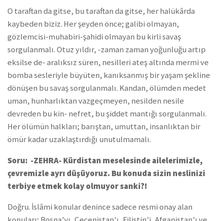
O taraftan da gitse, bu taraftan da gitse, her halükârda
kaybeden biziz. Her şeyden önce; galibi olmayan,
gözlemcisi-muhabiri-şahidi olmayan bu kirli savaş
sorgulanmalı. Otuz yıldır, -zaman zaman yoğunluğu artıp
eksilse de- aralıksız süren, nesilleri ateş altında mermi ve
bomba sesleriyle büyüten, kanıksanmış bir yaşam şekline
dönüşen bu savaş sorgulanmalı. Kandan, ölümden medet
uman, hunharlıktan vazgeçmeyen, nesilden nesile
devreden bu kin- nefret, bu şiddet mantığı sorgulanmalı.
Her ölümün halkları; barıştan, umuttan, insanlıktan bir
ömür kadar uzaklaştırdığı unutulmamalı.
Soru: -ZEHRA- Kürdistan meselesinde ailelerimizle,
çevremizle ayrı düşüyoruz. Bu konuda sizin neslinizi
terbiye etmek kolay olmuyor sanki?!
Doğru. İslâmi konular denince sadece resmi onay alan
konuları; Bosna’yı, Çeçenistan’ı, Filistin’i, Afganistan’ı ve