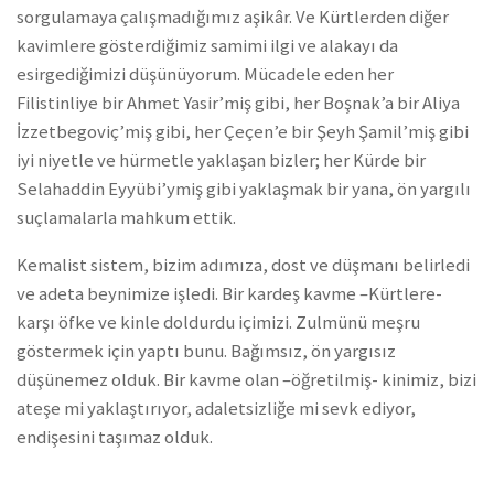
sorgulamaya çalışmadığımız aşikâr. Ve Kürtlerden diğer
kavimlere gösterdiğimiz samimi ilgi ve alakayı da
esirgediğimizi düşünüyorum. Mücadele eden her
Filistinliye bir Ahmet Yasir’miş gibi, her Boşnak’a bir Aliya
İzzetbegoviç’miş gibi, her Çeçen’e bir Şeyh Şamil’miş gibi
iyi niyetle ve hürmetle yaklaşan bizler; her Kürde bir
Selahaddin Eyyübi’ymiş gibi yaklaşmak bir yana, ön yargılı
suçlamalarla mahkum ettik.
Kemalist sistem, bizim adımıza, dost ve düşmanı belirledi
ve adeta beynimize işledi. Bir kardeş kavme –Kürtlere-
karşı öfke ve kinle doldurdu içimizi. Zulmünü meşru
göstermek için yaptı bunu. Bağımsız, ön yargısız
düşünemez olduk. Bir kavme olan –öğretilmiş- kinimiz, bizi
ateşe mi yaklaştırıyor, adaletsizliğe mi sevk ediyor,
endişesini taşımaz olduk.