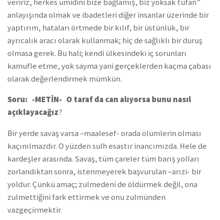
veririz, herkes ümidini bize bağlamış, biz yoksak tufan”
anlayışında olmak ve ibadetleri diğer insanlar üzerinde bir
yaptırım, hataları örtmede bir kılıf, bir üstünlük, bir
ayrıcalık aracı olarak kullanmak; hiç de sağlıklı bir duruş
olmasa gerek. Bu hali; kendi ülkesindeki iç sorunları
kamufle etme, yok sayma yani gerçeklerden kaçma çabası
olarak değerlendirmek mümkün.
Soru: -METİN- O taraf da can alıyorsa bunu nasıl
açıklayacağız
?
Bir yerde savaş varsa –maalesef- orada ölümlerin olması
kaçınılmazdır. O yüzden sulh esastır inancımızda. Hele de
kardeşler arasında. Savaş, tüm çareler tüm barış yolları
zorlandıktan sonra, istenmeyerek başvurulan –arızi- bir
yoldur. Çünkü amaç; zulmedeni de öldürmek değil, ona
zulmettiğini fark ettirmek ve onu zulmünden
vazgeçirmektir.