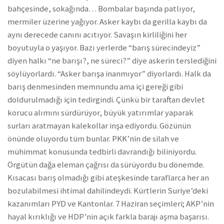
bahçesinde, sokağında… Bombalar başında patlıyor,
mermiler üzerine yağıyor. Asker kaybı da gerilla kaybı da
aynı derecede canını acıtıyor. Savaşın kirliliğini her
boyutuyla o yaşıyor. Bazı yerlerde “barış sürecindeyiz”
diyen halkı “ne barışı?, ne süreci?” diye askerin terslediğini
söylüyorlardı. “Asker barışa inanmıyor” diyorlardı. Halk da
barış denmesinden memnundu ama içi gereği gibi
doldurulmadığı için tedirgindi. Çünkü bir taraftan devlet
korucu alımını sürdürüyor, büyük yatırımlar yaparak
surları aratmayan kalekollar inşa ediyordu. Gözünün
önünde oluyordu tüm bunlar. PKK’nin de silah ve
mühimmat konusunda tedbirli davrandığı biliniyordu.
Örgütün dağa eleman çağrısı da sürüyordu bu dönemde.
Kısacası barış olmadığı gibi ateşkesinde taraflarca her an
bozulabilmesi ihtimal dahilindeydi. Kürtlerin Suriye’deki
kazanımları PYD ve Kantonlar. 7 Haziran seçimleri; AKP’nin
hayal kırıklığı ve HDP’nin açık farkla barajı aşma başarısı.