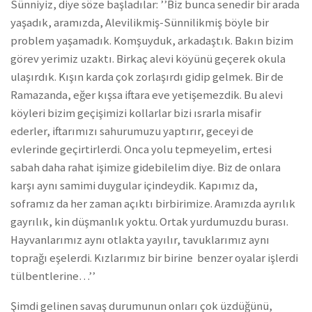
Sünniyiz, diye söze başladılar: ’’Biz bunca senedir bir arada
yaşadık, aramızda, Alevilikmiş-Sünnilikmiş böyle bir
problem yaşamadık. Komşuyduk, arkadaştık. Bakın bizim
görev yerimiz uzaktı. Birkaç alevi köyünü geçerek okula
ulaşırdık. Kışın karda çok zorlaşırdı gidip gelmek. Bir de
Ramazanda, eğer kışsa iftara eve yetişemezdik. Bu alevi
köyleri bizim geçişimizi kollarlar bizi ısrarla misafir
ederler, iftarımızı sahurumuzu yaptırır, geceyi de
evlerinde geçirtirlerdi. Onca yolu tepmeyelim, ertesi
sabah daha rahat işimize gidebilelim diye. Biz de onlara
karşı aynı samimi duygular içindeydik. Kapımız da,
soframız da her zaman açıktı birbirimize. Aramızda ayrılık
gayrılık, kin düşmanlık yoktu. Ortak yurdumuzdu burası.
Hayvanlarımız aynı otlakta yayılır, tavuklarımız aynı
toprağı eşelerdi. Kızlarımız bir birine benzer oyalar işlerdi
tülbentlerine…’’
Şimdi gelinen savaş durumunun onları çok üzdüğünü,