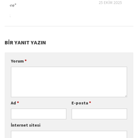
25 EKIM 2025
 ölenlere”
N 2021
BIR YANIT YAZIN
Yorum
*
Ad
*
E-posta
*
İnternet sitesi