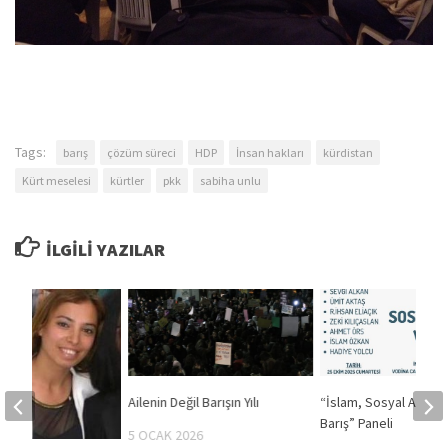
Tags:
barış
çözüm süreci
HDP
İnsan hakları
kürdistan
Kürt meselesi
kürtler
pkk
sabiha unlu
İLGILI YAZILAR
Ailenin Değil Barışın Yılı
“İslam, Sosyal Adalet
Barış” Paneli
5 OCAK 2026