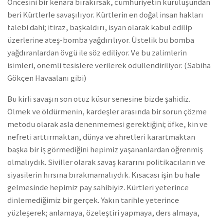
Öncesini bir kenara bırakırsak, cumhuriyetin kuruluşundan
beri Kürtlerle savaşılıyor. Kürtlerin en doğal insan hakları
talebi dahi; itiraz, başkaldırı, isyan olarak kabul edilip
üzerlerine ateş-bomba yağdırılıyor. Üstelik bu bomba
yağdıranlardan övgü ile söz ediliyor. Ve bu zalimlerin
isimleri, önemli tesislere verilerek ödüllendiriliyor. (Sabiha
Gökçen Havaalanı gibi)
Bu kirli savaşın son otuz küsur senesine bizde şahidiz.
Ölmek ve öldürmenin, kardeşler arasında bir sorun çözme
metodu olarak asla denenmemesi gerektiğini; öfke, kin ve
nefreti arttırmaktan, dünya ve ahretleri karartmaktan
başka bir iş görmediğini hepimiz yaşananlardan öğrenmiş
olmalıydık. Siviller olarak savaş kararını politikacıların ve
siyasilerin hırsına bırakmamalıydık. Kısacası işin bu hale
gelmesinde hepimiz pay sahibiyiz. Kürtleri yeterince
dinlemediğimiz bir gerçek. Yakın tarihle yeterince
yüzleşerek; anlamaya, özeleştiri yapmaya, ders almaya,