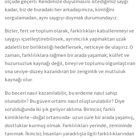
ölçüde geçerli. Kendimize duyulmasını istediğimiz saygı
kadar, biz de buradaki her arkadaşımıza, kimliğini
sorgulamadan, aynı saygıyı duymak durumundayız.
Bizler, fert ve toplum olarak, farklılıkları kabullenmeyi ve
saygıyı içselleştirebilirsek, ayrımcılık yapmaktan uzak
adaletli bir birlikteliği hedeflersek, neticeye de ulaşırız. O
zaman, farklılıklara rağmen bir arada yaşamak; külfet ve
huzursuzluk kaynağı değil, bireyi ve toplumu olgunlaştıran
ona seviye-düzey kazandıran bir zenginlik ve mutluluk
kaynağı olur.
Bu beceri nasıl kazanılabilir, bu erdeme nasıl sahip
olunabilir? Bu güven ortamı nasıl oluşturulabilir? Diye
sorulduğunda iki şık geliyor aklıma. Birincisi; farklı
kimliklerle –doğal ortamında- uzun süre bir arada yaşamış,
dostluklar kurmuş olmak. Farklılıkları yerinde, zemininde
tanımak. İkincisi; İnsanları yaradılışla ilgili farklılıklarından