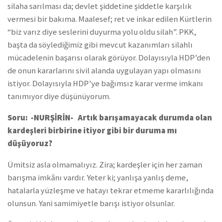
silaha sarılması da; devlet şiddetine şiddetle karşılık
vermesi bir bakıma. Maalesef; ret ve inkar edilen Kürtlerin
“biz varız diye seslerini duyurma yolu oldu silah”. PKK,
başta da söylediğimiz gibi mevcut kazanımları silahlı
mücadelenin başarısı olarak görüyor. Dolayısıyla HDP’den
de onun kararlarını sivil alanda uygulayan yapı olmasını
istiyor. Dolayısıyla HDP’ye bağımsız karar verme imkanı
tanımıyor diye düşünüyorum.
Soru: -NURŞİRİN- Artık barışamayacak durumda olan
kardeşleri birbirine itiyor gibi bir duruma mı
düşüyoruz?
Ümitsiz asla olmamalıyız. Zira; kardeşler için her zaman
barışma imkânı vardır. Yeter ki; yanlışa yanlış deme,
hatalarla yüzleşme ve hatayı tekrar etmeme kararlılığında
olunsun. Yani samimiyetle barışı istiyor olsunlar.