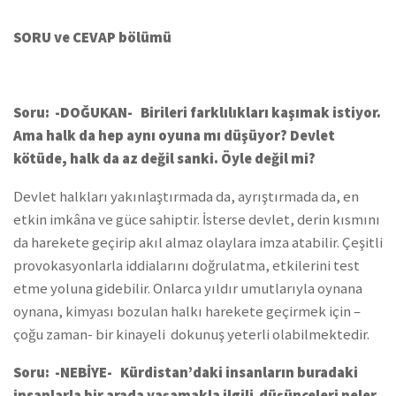
SORU ve CEVAP bölümü
Soru: -DOĞUKAN- Birileri farklılıkları kaşımak istiyor.
Ama halk da hep aynı oyuna mı düşüyor? Devlet
kötüde, halk da az değil sanki. Öyle değil mi?
Devlet halkları yakınlaştırmada da, ayrıştırmada da, en
etkin imkâna ve güce sahiptir. İsterse devlet, derin kısmını
da harekete geçirip akıl almaz olaylara imza atabilir. Çeşitli
provokasyonlarla iddialarını doğrulatma, etkilerini test
etme yoluna gidebilir. Onlarca yıldır umutlarıyla oynana
oynana, kimyası bozulan halkı harekete geçirmek için –
çoğu zaman- bir kinayeli dokunuş yeterli olabilmektedir.
Soru: -NEBİYE- Kürdistan’daki insanların buradaki
insanlarla bir arada yaşamakla ilgili düşünceleri neler