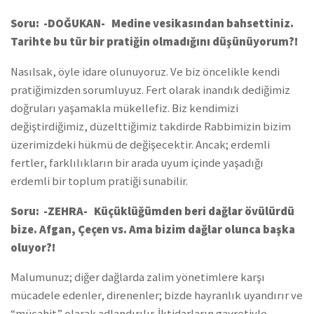
Soru: -DOĞUKAN- Medine vesikasından bahsettiniz.
Tarihte bu tür bir pratiğin olmadığını düşünüyorum?!
Nasılsak, öyle idare olunuyoruz. Ve biz öncelikle kendi
pratiğimizden sorumluyuz. Fert olarak inandık dediğimiz
doğruları yaşamakla mükellefiz. Biz kendimizi
değiştirdiğimiz, düzelttiğimiz takdirde Rabbimizin bizim
üzerimizdeki hükmü de değişecektir. Ancak; erdemli
fertler, farklılıkların bir arada uyum içinde yaşadığı
erdemli bir toplum pratiği sunabilir.
Soru: -ZEHRA- Küçüklüğümden beri dağlar övülürdü
bize. Afgan, Çeçen vs. Ama bizim dağlar olunca başka
oluyor?!
Malumunuz; diğer dağlarda zalim yönetimlere karşı
mücadele edenler, direnenler; bizde hayranlık uyandırır ve
“mücahit” olarak adlandırılır. İktidarların gayretiyle,