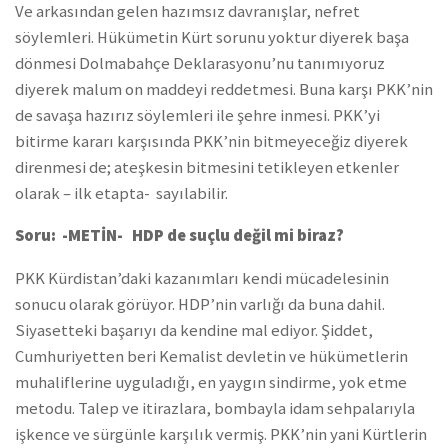
Ve arkasından gelen hazımsız davranışlar, nefret
söylemleri. Hükümetin Kürt sorunu yoktur diyerek başa
dönmesi Dolmabahçe Deklarasyonu’nu tanımıyoruz
diyerek malum on maddeyi reddetmesi. Buna karşı PKK’nin
de savaşa hazırız söylemleri ile şehre inmesi. PKK’yi
bitirme kararı karşısında PKK’nin bitmeyeceğiz diyerek
direnmesi de; ateşkesin bitmesini tetikleyen etkenler
olarak – ilk etapta- sayılabilir.
Soru: -METİN- HDP de suçlu değil mi biraz?
PKK Kürdistan’daki kazanımları kendi mücadelesinin
sonucu olarak görüyor. HDP’nin varlığı da buna dahil.
Siyasetteki başarıyı da kendine mal ediyor. Şiddet,
Cumhuriyetten beri Kemalist devletin ve hükümetlerin
muhaliflerine uyguladığı, en yaygın sindirme, yok etme
metodu. Talep ve itirazlara, bombayla idam sehpalarıyla
işkence ve sürgünle karşılık vermiş. PKK’nin yani Kürtlerin