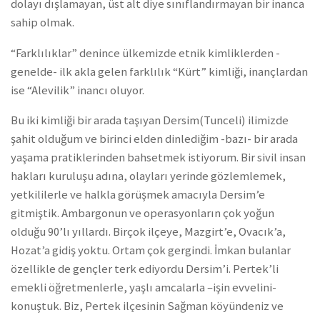
dolayı dışlamayan, üst alt diye sınıflandırmayan bir inanca
sahip olmak.
“Farklılıklar” denince ülkemizde etnik kimliklerden -
genelde- ilk akla gelen farklılık “Kürt” kimliği, inançlardan
ise “Alevilik” inancı oluyor.
Bu iki kimliği bir arada taşıyan Dersim(Tunceli) ilimizde
şahit olduğum ve birinci elden dinlediğim -bazı- bir arada
yaşama pratiklerinden bahsetmek istiyorum. Bir sivil insan
hakları kuruluşu adına, olayları yerinde gözlemlemek,
yetkililerle ve halkla görüşmek amacıyla Dersim’e
gitmiştik. Ambargonun ve operasyonların çok yoğun
olduğu 90’lı yıllardı. Birçok ilçeye, Mazgirt’e, Ovacık’a,
Hozat’a gidiş yoktu. Ortam çok gergindi. İmkan bulanlar
özellikle de gençler terk ediyordu Dersim’i. Pertek’li
emekli öğretmenlerle, yaşlı amcalarla –işin evvelini-
konuştuk. Biz, Pertek ilçesinin Sağman köyündeniz ve