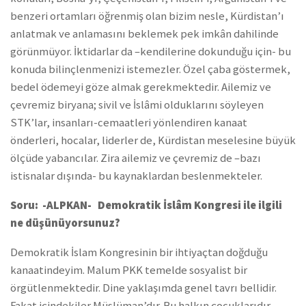
benzeri ortamları öğrenmiş olan bizim nesle, Kürdistan’ı
anlatmak ve anlamasını beklemek pek imkân dahilinde
görünmüyor. İktidarlar da –kendilerine dokunduğu için- bu
konuda bilinçlenmenizi istemezler. Özel çaba göstermek,
bedel ödemeyi göze almak gerekmektedir. Ailemiz ve
çevremiz biryana; sivil ve İslâmi olduklarını söyleyen
STK’lar, insanları-cemaatleri yönlendiren kanaat
önderleri, hocalar, liderler de, Kürdistan meselesine büyük
ölçüde yabancılar. Zira ailemiz ve çevremiz de –bazı
istisnalar dışında- bu kaynaklardan beslenmekteler.
Soru: -ALPKAN- Demokratik İslâm Kongresi ile ilgili
ne düşünüyorsunuz?
Demokratik İslam Kongresinin bir ihtiyaçtan doğduğu
kanaatindeyim. Malum PKK temelde sosyalist bir
örgütlenmektedir. Dine yaklaşımda genel tavrı bellidir.
Fakat içindekiler Müslüman’dır. Bu halkın çocuklarıdır.