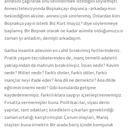
annesini çağırarak onu sevindirmek istediğini söylemişti.
Annesi televizyonda Boşnakçayı duyunca –arkadaşımın
beklediğinin aksine- annesi çok sinirlenmiş. Onlardan kim
Boşnakça yayın istedi. Biz Kürt müyüz? diye söylenmeye
başlamış. Bir Boşnak olarak ne kadar asimile olduğumuzu o
zaman iyi anladım, demişti arkadaşım.
Galiba insanlık ailesinin en cahil bırakılmış fertlerindeniz.
Pratik yaşam tecrübelerinden de, inanç temelli adaletli
yaklaşımdan da mahrum bırakılmışız. İnsan nedir? Kavim
nedir? Millet nedir? Farklı dinler, farklı diller, farklı
inançlar neyi ifade eder? Ana dil ne demektir? Ana dilde
eğitimin önemi nedir? Gibi konularda gelişme
kaydedememişiz. Farklılıklara saygıyı içselleştirememişiz.
Fırsatta vermemişler buna. Politikacılar, siyasi derin
yapılar, rant odakları; istedikleri-çıkarları gerektirdiği
zaman ortalığı karıştırmışlar. Çorum olayları, Maraş
olayları buna örnektir. Bir arada barış içinde komşuluk