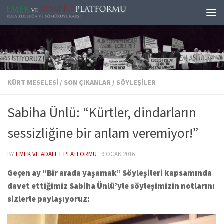
Skip to content
KÜRT MESELESI
/
SON ÇIKANLAR
/
SÖYLEŞILER
Sabiha Ünlü: “Kürtler, dindarların
sessizliğine bir anlam veremiyor!”
BY
EMEK VE ADALET PLATFORMU
·
9 OCAK 2016
Geçen ay “Bir arada yaşamak” Söyleşileri kapsamında
davet ettiğimiz Sabiha Ünlü’yle söyleşimizin notlarını
sizlerle paylaşıyoruz: