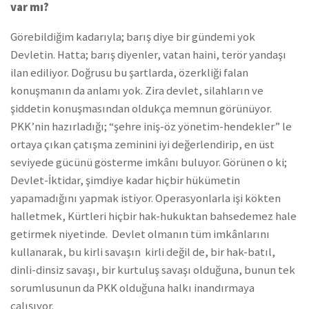
var mı?
Görebildiğim kadarıyla; barış diye bir gündemi yok
Devletin. Hatta; barış diyenler, vatan haini, terör yandaşı
ilan ediliyor. Doğrusu bu şartlarda, özerkliği falan
konuşmanın da anlamı yok. Zira devlet, silahların ve
şiddetin konuşmasından oldukça memnun görünüyor.
PKK’nin hazırladığı; “şehre iniş-öz yönetim-hendekler” le
ortaya çıkan çatışma zeminini iyi değerlendirip, en üst
seviyede gücünü gösterme imkânı buluyor. Görünen o ki;
Devlet-İktidar, şimdiye kadar hiçbir hükümetin
yapamadığını yapmak istiyor. Operasyonlarla işi kökten
halletmek, Kürtleri hiçbir hak-hukuktan bahsedemez hale
getirmek niyetinde. Devlet olmanın tüm imkânlarını
kullanarak, bu kirli savaşın kirli değil de, bir hak-batıl,
dinli-dinsiz savaşı, bir kurtuluş savaşı olduğuna, bunun tek
sorumlusunun da PKK olduğuna halkı inandırmaya
çalışıyor.