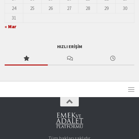
24
25
26
27
28
29
30
31
« Mar
HIZLI ERIŞIM
Tüm hakları saklıdır.