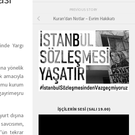
PREVIOUS STORY
Kuran’dan Notlar – Evrim Hakikatı
ğinde Yargı
ına yönelik
ek amacıyla
“kamu kurum
 gayrimeşru
İŞÇILERIN SESI (SALI 19.00)
yurt dışına
savcısının,
z’ün tekrar