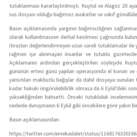
tutuklanması kararlaştırılmıştı. Kuytul ve Alagöz 20 aya
sus dosyası olduğu bağımsız avukatlar ve vakıf gönüllüleri
Basın açıklamasında yargının bağımsızlığının sağlanması
olarak kullanılmasının derhal kesilmesi çağrısında bul
itirazları değerlendirmeyen uzun süreli tutuklamalar il
rağmen işe alınmayan insanlar ve tutuklu gazetecile
Açıklamanın ardından gerçekleştirilen söyleşide Kuy
gününün ertesi günü yapılan operasyonda el konan ve 
yansıtılan makbuzlu bağışlar da dahil dosyaya sunulan tü
kadar hukuki öngörülebilirlik olmasa da 6 Eylül’deki so
yüksekliğinden bahsetti. Önceki tutukluluk incelemes
nedenle duruşmanın 6 Eylül gibi öncekilere göre yakın bir t
Basın açıklamasından:
https://twitter.com/emekadalet/status/116817633016