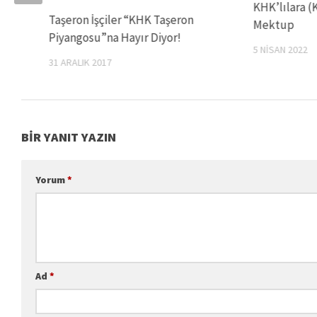
KHK’lılara (
Taşeron İşçiler “KHK Taşeron
Mektup
Piyangosu”na Hayır Diyor!
5 NISAN 2022
31 ARALIK 2017
BIR YANIT YAZIN
Yorum
*
Ad
*