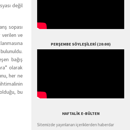
syası değil
vanş sopası
 verilen ve
aklanmasına
PERŞEMBE SÖYLEŞILERI (20:00)
bulunuldu.
eşen bağış
ra” olarak
unu, her ne
ihtimalinin
olduğu, bu
HAFTALIK E-BÜLTEN
Sitemizde yayınlanan içeriklerden haberdar