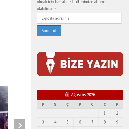
olmak için haftalık e-bültenimize abone
olabilirsiniz.
Ağustos 2026
P
S
Ç
P
C
C
P
1
2
3
4
5
6
7
8
9