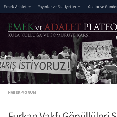
Emek-Adalet
Yayınlar ve Faaliyetler
Yazılar ve Günd
Skip to content
HABER-YORUM
Furkan Vakfı Gönüllüleri