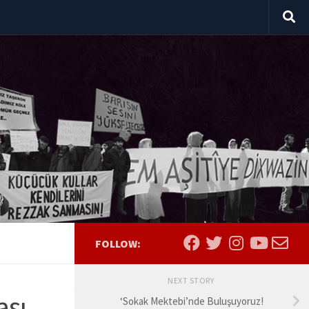
FOLLOW:
NEXT STORY
ası
‘Sokak Mektebi’nde Buluşuyoruz!