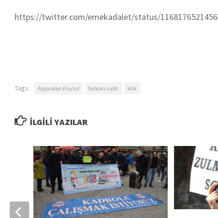
https://twitter.com/emekadalet/status/116817652145
Tags:
Alparslan Kuytul
furkan vakfı
khk
İLGILI YAZILAR