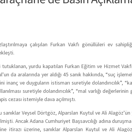
aştırılmaya çalışılan Furkan Vakfı gönüllüleri ev sahipli
kleşti.
 tutuklanan, yurdu kapatılan Furkan Eğitim ve Hizmet Vakf
un da aralarında yer aldığı 45 sanık hakkında, “suç işlem
ni inanç ve duyguların istismarı suretiyle dolandırıcılık”, 
ullanılması suretiyle dolandırıcılık”, “mal varlığı değerlerinin
pis cezası istemiyle dava açılmıştı.
sanıklar Veysel Dörtgöz, Alparslan Kuytul ve Ali Alagöz’ün 
erilmişti. Ancak Adana Cumhuriyet Başsavcılığı adına duruşma 
e itirazı üzerine, sanıklar Alparslan Kuytul ve Ali Alagö