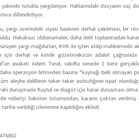
 yakındır tutuklu yargılanıyor. Haklarındaki dosyanın suç do
nce dillendiriliyor.
, yargı üzerindeki siyasi baskının derhal çekilmesi, bir rö
unuldu. Hukuksuz iddianameler, daha delil toplanmadan karar
e yürüyen yargı mağdurları, KHK ile işten atılıp mahkemede 
r için derhal ve kimlik gözetmeksizin adalet çağrısında 
tul’un avukatı Adem Tural; vakıfta senede 1 kere gerçekl
daha operasyon bitmeden basına “kaynağı belli olmayan pa
m aleyhe delillerin teker teker asılsızlığının ispat olunduğ
nraki duruşmada Kuytul ve Alagöz için karar duruşması olma 
inde nöbetçi hakimin tutumundan, kararın çoktan verilmiş 
arihe verildiği izlenimine kapıldığını ekledi.
6476802