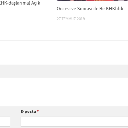
KHK-daşlarıma) Açık
Öncesi ve Sonrası ile Bir KHKlılık
27 TEMMUZ 2019
E-posta
*