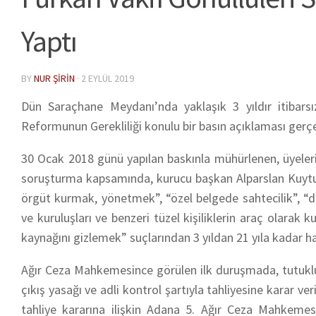
Yaptı
BY
NUR ŞIRIN
·
2 EYLÜL 2019
Dün Saraçhane Meydanı’nda yaklaşık 3 yıldır itibarsızl
Reformunun Gerekliliği konulu bir basın açıklaması gerçe
30 Ocak 2018 günü yapılan baskınla mühürlenen, üyeleri
soruşturma kapsamında, kurucu başkan Alparslan Kuytul’
örgüt kurmak, yönetmek”, “özel belgede sahtecilik”, “di
ve kuruluşları ve benzeri tüzel kişiliklerin araç olarak k
kaynağını gizlemek” suçlarından 3 yıldan 21 yıla kadar ha
Ağır Ceza Mahkemesince görülen ilk duruşmada, tutuklu 
çıkış yasağı ve adli kontrol şartıyla tahliyesine karar v
tahliye kararına ilişkin Adana 5. Ağır Ceza Mahkemesin