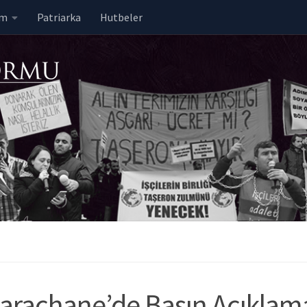
em
Patriarka
Hutbeler
 Saraçhane’de Basın Açıklam