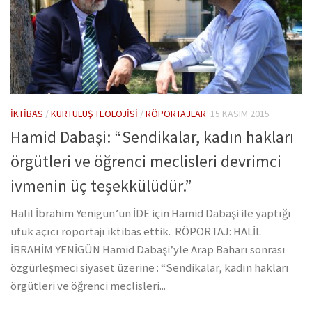
İKTIBAS
/
KURTULUŞ TEOLOJISI
/
RÖPORTAJLAR
15 KASIM 2015
Hamid Dabaşi: “Sendikalar, kadın hakları
örgütleri ve öğrenci meclisleri devrimci
ivmenin üç teşekkülüdür.”
Halil İbrahim Yenigün’ün İDE için Hamid Dabaşi ile yaptığı
ufuk açıcı röportajı iktibas ettik. RÖPORTAJ: HALİL
İBRAHİM YENİGÜN Hamid Dabaşi’yle Arap Baharı sonrası
özgürleşmeci siyaset üzerine : “Sendikalar, kadın hakları
örgütleri ve öğrenci meclisleri...