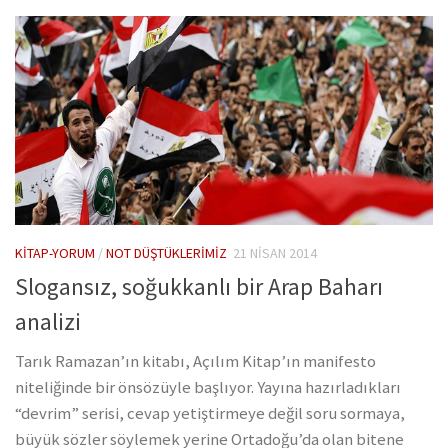
KITAP-YORUM
/
NOT DÜŞTÜKLERIMIZ
21 NISAN 2014
Slogansız, soğukkanlı bir Arap Baharı
analizi
Tarık Ramazan’ın kitabı, Açılım Kitap’ın manifesto
niteliğinde bir önsözüyle başlıyor. Yayına hazırladıkları
“devrim” serisi, cevap yetiştirmeye değil soru sormaya,
büyük sözler söylemek yerine Ortadoğu’da olan bitene