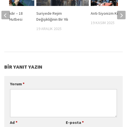
 Çağrıdır – 18
Suriyede Rejim
Anti-Siyonizm Kongre
 Cuma Hutbesi
Değişikliğinin Bir Yılı
19 KASIM 2025
24
19 ARALIK 2025
BIR YANIT YAZIN
Yorum
*
Ad
*
E-posta
*