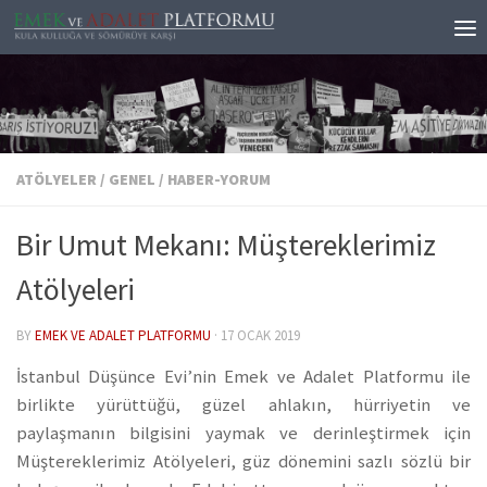
Skip to content
ATÖLYELER
/
GENEL
/
HABER-YORUM
Bir Umut Mekanı: Müştereklerimiz
Atölyeleri
BY
EMEK VE ADALET PLATFORMU
·
17 OCAK 2019
İstanbul Düşünce Evi’nin Emek ve Adalet Platformu ile
birlikte yürüttüğü, güzel ahlakın, hürriyetin ve
paylaşmanın bilgisini yaymak ve derinleştirmek için
Müştereklerimiz Atölyeleri, güz dönemini sazlı sözlü bir