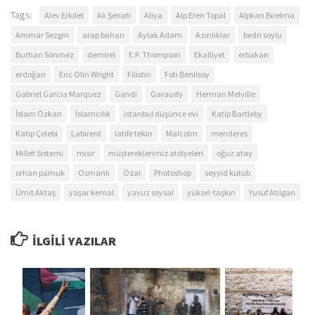
Tags:
Alev Erkilet
Ali Şeriati
Aliya
Alp Eren Topal
Alpkan Birelma
Ammar Sezgin
arap baharı
Aylak Adam
Azınlıklar
bedri soylu
Burhan Sönmez
demirel
E.P. Thompson
Ekalliyet
erbakan
erdoğan
Eric Olin Wright
Filistin
Foti Benlisoy
Gabriel Garcia Marquez
Gandi
Garaudy
Herman Melville
İslam Özkan
İslamcılık
istanbul düşünce evi
Katip Bartleby
Katip Çelebi
Labirent
latife tekin
Malcolm
menderes
Millet Sistemi
mısır
müştereklerimiz atölyeleri
oğuz atay
orhan pamuk
Osmanlı
Özal
Photoshop
seyyid kutub
Ümit Aktaş
yaşar kemal
yavuz soysal
yüksel-taşkın
Yusuf Atılgan
İLGILI YAZILAR