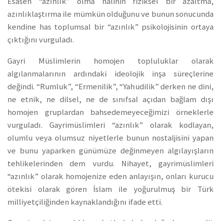
Esasen “azınlık” olma halinin fiziksel bir azaltma,
azınlıklaştırma ile mümkün olduğunu ve bunun sonucunda
kendine has toplumsal bir “azınlık” psikolojisinin ortaya
çıktığını vurguladı.
Gayri Müslimlerin homojen topluluklar olarak
algılanmalarının ardındaki ideolojik inşa süreçlerine
değindi. “Rumluk”, “Ermenilik”, “Yahudilik” derken ne dini,
ne etnik, ne dilsel, ne de sınıfsal açıdan bağlam dışı
homojen gruplardan bahsedemeyeceğimizi örneklerle
vurguladı. Gayrimüslimleri “azınlık” olarak kodlayan,
olumlu veya olumsuz niyetlerle bunun nostaljisini yapan
ve bunu yaparken günümüze değinmeyen algılayışların
tehlikelerinden dem vurdu. Nihayet, gayrimüslimleri
“azınlık” olarak homojenize eden anlayışın, onları kurucu
ötekisi olarak gören İslam ile yoğurulmuş bir Türk
milliyetçiliğinden kaynaklandığını ifade etti.