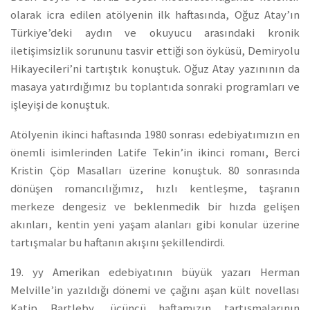
olarak icra edilen atölyenin ilk haftasında, Oğuz Atay’ın
Türkiye’deki aydın ve okuyucu arasındaki kronik
iletişimsizlik sorununu tasvir ettiği son öyküsü, Demiryolu
Hikayecileri’ni tartıştık konuştuk. Oğuz Atay yazınının da
masaya yatırdığımız bu toplantıda sonraki programları ve
işleyişi de konuştuk.
Atölyenin ikinci haftasında 1980 sonrası edebiyatımızın en
önemli isimlerinden Latife Tekin’in ikinci romanı, Berci
Kristin Çöp Masalları üzerine konuştuk. 80 sonrasında
dönüşen romancılığımız, hızlı kentleşme, taşranın
merkeze dengesiz ve beklenmedik bir hızda gelişen
akınları, kentin yeni yaşam alanları gibi konular üzerine
tartışmalar bu haftanın akışını şekillendirdi.
19. yy Amerikan edebiyatının büyük yazarı Herman
Melville’in yazıldığı dönemi ve çağını aşan kült novellası
Katip Bartleby, üçüncü haftamızın tartışmalarının