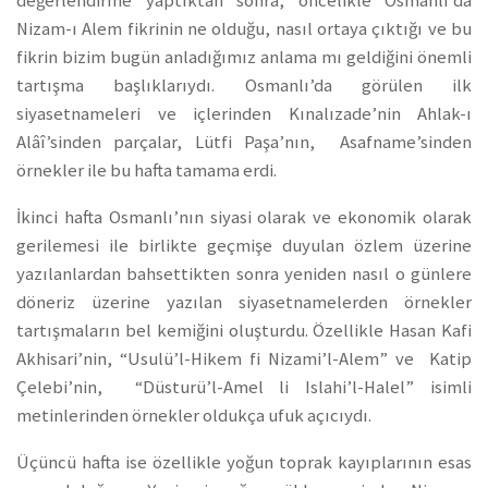
değerlendirme yaptıktan sonra, öncelikle Osmanlı’da
Nizam-ı Alem fikrinin ne olduğu, nasıl ortaya çıktığı ve bu
fikrin bizim bugün anladığımız anlama mı geldiğini önemli
tartışma başlıklarıydı. Osmanlı’da görülen ilk
siyasetnameleri ve içlerinden Kınalızade’nin Ahlak-ı
Alâî’sinden parçalar, Lütfi Paşa’nın, Asafname’sinden
örnekler ile bu hafta tamama erdi.
İkinci hafta Osmanlı’nın siyasi olarak ve ekonomik olarak
gerilemesi ile birlikte geçmişe duyulan özlem üzerine
yazılanlardan bahsettikten sonra yeniden nasıl o günlere
döneriz üzerine yazılan siyasetnamelerden örnekler
tartışmaların bel kemiğini oluşturdu. Özellikle Hasan Kafi
Akhisari’nin, “Usulü’l-Hikem fi Nizami’l-Alem” ve Katip
Çelebi’nin, “Düsturü’l-Amel li Islahi’l-Halel” isimli
metinlerinden örnekler oldukça ufuk açıcıydı.
Üçüncü hafta ise özellikle yoğun toprak kayıplarının esas