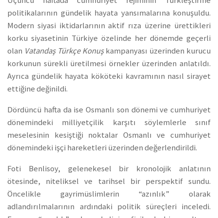
Üçüncü haftada cumhuriyet rejiminin Türkleştirme
politikalarının gündelik hayata yansımalarına konuşuldu.
Modern siyasi iktidarlarının aktif rıza üzerine ürettikleri
korku siyasetinin Türkiye özelinde her dönemde geçerli
olan
Vatandaş Türkçe Konuş
kampanyası üzerinden kurucu
korkunun sürekli üretilmesi örnekler üzerinden anlatıldı.
Ayrıca gündelik hayata kököteki kavramının nasıl sirayet
ettiğine değinildi.
Dördüncü hafta da ise Osmanlı son dönemi ve cumhuriyet
dönemindeki milliyetçilik karşıtı söylemlerle sınıf
meselesinin kesiştiği noktalar Osmanlı ve cumhuriyet
dönemindeki işçi hareketleri üzerinden değerlendirildi.
Foti Benlisoy, gelenekesel bir kronolojik anlatının
ötesinde, niteliksel ve tarihsel bir perspektif sundu.
Öncelikle gayrimüslimlerin “azınlık” olarak
adlandırılmalarının ardındaki politik süreçleri inceledi.