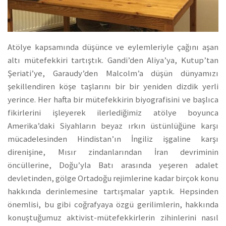
Atölye kapsamında düşünce ve eylemleriyle çağını aşan
altı mütefekkiri tartıştık. Gandi’den Aliya’ya, Kutup’tan
Şeriati’ye, Garaudy’den Malcolm’a düşün dünyamızı
şekillendiren köşe taşlarını bir bir yeniden dizdik yerli
yerince. Her hafta bir mütefekkirin biyografisini ve başlıca
fikirlerini işleyerek ilerlediğimiz atölye boyunca
Amerika’daki Siyahların beyaz ırkın üstünlüğüne karşı
mücadelesinden Hindistan’ın İngiliz işgaline karşı
direnişine, Mısır zindanlarından İran devriminin
öncüllerine, Doğu’yla Batı arasında yeşeren adalet
devletinden, gölge Ortadoğu rejimlerine kadar birçok konu
hakkında derinlemesine tartışmalar yaptık. Hepsinden
önemlisi, bu gibi coğrafyaya özgü gerilimlerin, hakkında
konuştuğumuz aktivist-mütefekkirlerin zihinlerini nasıl