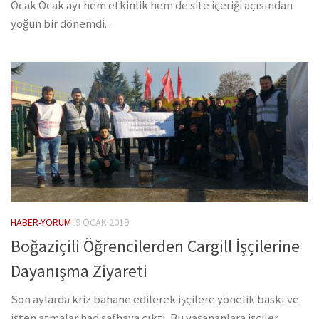
Ocak Ocak ayı hem etkinlik hem de site içeriği açısından
yoğun bir dönemdi...
HABER-YORUM
9 OCAK 2019
Boğaziçili Öğrencilerden Cargill İşçilerine
Dayanışma Ziyareti
Son aylarda kriz bahane edilerek işçilere yönelik baskı ve
işten atmalar had safhaya çıktı. Bu yaşananlara işçiler