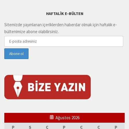
HAFTALIK E-BÜLTEN
Sitemizde yayınlanan içeriklerden haberdar olmak için haftalık e-
bültenimize abone olabilirsiniz.
Ağustos 2026
P
S
Ç
P
C
C
P