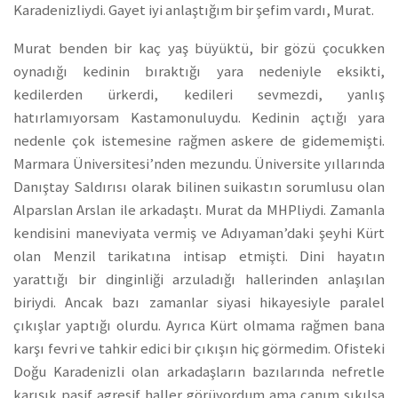
Karadenizliydi. Gayet iyi anlaştığım bir şefim vardı, Murat.
Murat benden bir kaç yaş büyüktü, bir gözü çocukken
oynadığı kedinin bıraktığı yara nedeniyle eksikti,
kedilerden ürkerdi, kedileri sevmezdi, yanlış
hatırlamıyorsam Kastamonuluydu. Kedinin açtığı yara
nedenle çok istemesine rağmen askere de gidememişti.
Marmara Üniversitesi’nden mezundu. Üniversite yıllarında
Danıştay Saldırısı olarak bilinen suikastın sorumlusu olan
Alparslan Arslan ile arkadaştı. Murat da MHPliydi. Zamanla
kendisini maneviyata vermiş ve Adıyaman’daki şeyhi Kürt
olan Menzil tarikatına intisap etmişti. Dini hayatın
yarattığı bir dinginliği arzuladığı hallerinden anlaşılan
biriydi. Ancak bazı zamanlar siyasi hikayesiyle paralel
çıkışlar yaptığı olurdu. Ayrıca Kürt olmama rağmen bana
karşı fevri ve tahkir edici bir çıkışın hiç görmedim. Ofisteki
Doğu Karadenizli olan arkadaşların bazılarında nefretle
karışık pasif agresif haller görüyordum ama canım sıkılsa