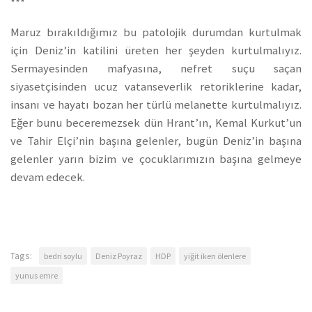
***
Maruz bırakıldığımız bu patolojik durumdan kurtulmak
için Deniz’in katilini üreten her şeyden kurtulmalıyız.
Sermayesinden mafyasına, nefret suçu saçan
siyasetçisinden ucuz vatanseverlik retoriklerine kadar,
insanı ve hayatı bozan her türlü melanette kurtulmalıyız.
Eğer bunu beceremezsek dün Hrant’ın, Kemal Kurkut’un
ve Tahir Elçi’nin başına gelenler, bugün Deniz’in başına
gelenler yarın bizim ve çocuklarımızın başına gelmeye
devam edecek.
Tags:
bedri soylu
Deniz Poyraz
HDP
yiğit iken ölenlere
yunus emre