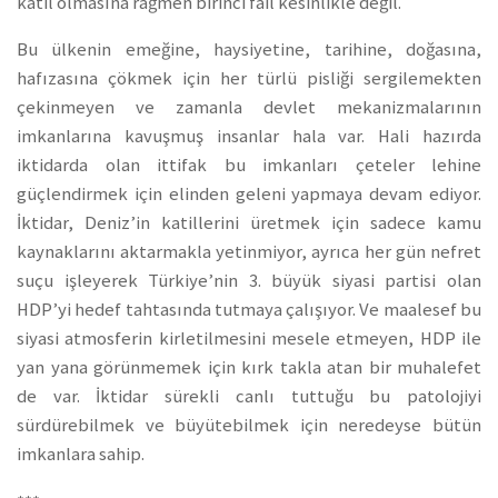
katil olmasına rağmen birinci fail kesinlikle değil.
Bu ülkenin emeğine, haysiyetine, tarihine, doğasına,
hafızasına çökmek için her türlü pisliği sergilemekten
çekinmeyen ve zamanla devlet mekanizmalarının
imkanlarına kavuşmuş insanlar hala var. Hali hazırda
iktidarda olan ittifak bu imkanları çeteler lehine
güçlendirmek için elinden geleni yapmaya devam ediyor.
İktidar, Deniz’in katillerini üretmek için sadece kamu
kaynaklarını aktarmakla yetinmiyor, ayrıca her gün nefret
suçu işleyerek Türkiye’nin 3. büyük siyasi partisi olan
HDP’yi hedef tahtasında tutmaya çalışıyor. Ve maalesef bu
siyasi atmosferin kirletilmesini mesele etmeyen, HDP ile
yan yana görünmemek için kırk takla atan bir muhalefet
de var. İktidar sürekli canlı tuttuğu bu patolojiyi
sürdürebilmek ve büyütebilmek için neredeyse bütün
imkanlara sahip.