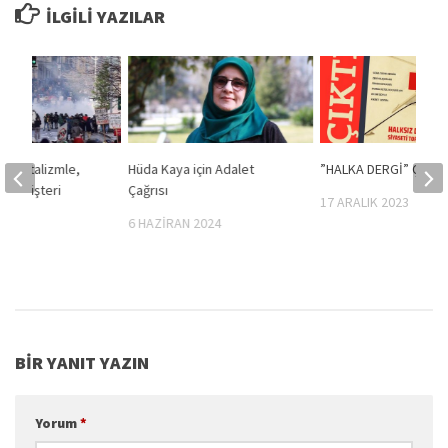
İLGILI YAZILAR
Kapitalizmle,
Hüda Kaya için Adalet
”HALKA DERGİ” ÇIKTI!
ine Müşteri
Çağrısı
17 ARALIK 2023
6 HAZIRAN 2024
2021
BIR YANIT YAZIN
Yorum
*