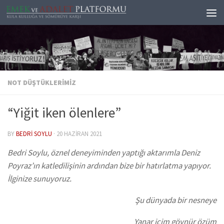
Skip to content
NOT DÜŞTÜKLERIMIZ
“Yiğit iken ölenlere”
BY
BEDRI SOYLU
·
20 HAZIRAN 2021
Bedri Soylu, öznel deneyiminden yaptığı aktarımla Deniz
Poyraz’ın katledilişinin ardından bize bir hatırlatma yapıyor.
İlginize sunuyoruz.
Şu dünyada bir nesneye
Yanar içim göynür özüm