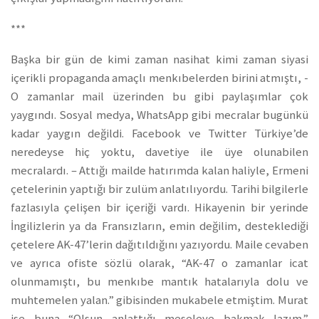
***
Başka bir gün de kimi zaman nasihat kimi zaman siyasi
içerikli propaganda amaçlı menkıbelerden birini atmıştı, -
O zamanlar mail üzerinden bu gibi paylaşımlar çok
yaygındı. Sosyal medya, WhatsApp gibi mecralar bugünkü
kadar yaygın değildi. Facebook ve Twitter Türkiye’de
neredeyse hiç yoktu, davetiye ile üye olunabilen
mecralardı. – Attığı mailde hatırımda kalan haliyle, Ermeni
çetelerinin yaptığı bir zulüm anlatılıyordu. Tarihi bilgilerle
fazlasıyla çelişen bir içeriği vardı. Hikayenin bir yerinde
İngilizlerin ya da Fransızların, emin değilim, desteklediği
çetelere AK-47’lerin dağıtıldığını yazıyordu. Maile cevaben
ve ayrıca ofiste sözlü olarak, “AK-47 o zamanlar icat
olunmamıştı, bu menkıbe mantık hatalarıyla dolu ve
muhtemelen yalan.” gibisinden mukabele etmiştim. Murat
ise buna “Olsun anlattığı meseleye bakmak lazım.”