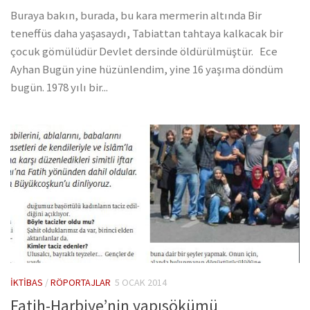
Buraya bakın, burada, bu kara mermerin altında Bir
teneffüs daha yaşasaydı, Tabiattan tahtaya kalkacak bir
çocuk gömülüdür Devlet dersinde öldürülmüştür. Ece
Ayhan Bugün yine hüzünlendim, yine 16 yaşıma döndüm
bugün. 1978 yılı bir...
İKTIBAS
/
RÖPORTAJLAR
5 OCAK 2014
Fatih-Harbiye’nin yapısökümü