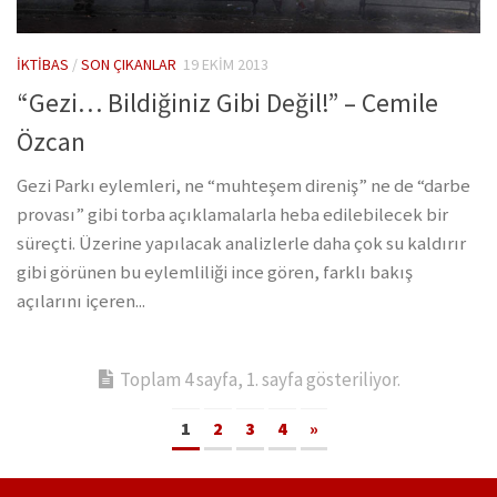
İKTIBAS
/
SON ÇIKANLAR
19 EKIM 2013
“Gezi… Bildiğiniz Gibi Değil!” – Cemile
Özcan
Gezi Parkı eylemleri, ne “muhteşem direniş” ne de “darbe
provası” gibi torba açıklamalarla heba edilebilecek bir
süreçti. Üzerine yapılacak analizlerle daha çok su kaldırır
gibi görünen bu eylemliliği ince gören, farklı bakış
açılarını içeren...
Toplam 4 sayfa, 1. sayfa gösteriliyor.
1
2
3
4
»