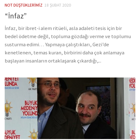
NOT DÜŞTÜKLERIMIZ
18 ŞUBAT 2020
“İnfaz”
İnfaz, bir ibret-i alem ritüeli, asla adaleti tesis için bir
bedel ödetme değil, topluma gözdağı verme ve toplumu
susturma edimi… Yapmaya çalıştıkları, Gezi’de
kenetlenen, temas kuran, birbirini daha çok anlamaya
başlayan insanların ortaklaşarak çıkardığı,...