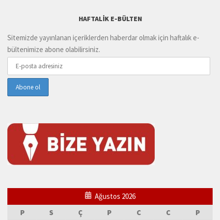
HAFTALIK E-BÜLTEN
Sitemizde yayınlanan içeriklerden haberdar olmak için haftalık e-
bültenimize abone olabilirsiniz.
Ağustos 2026
P
S
Ç
P
C
C
P