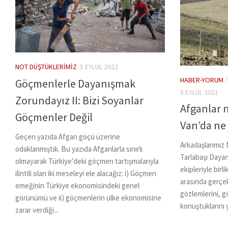
NOT DÜŞTÜKLERIMIZ
5 EYLÜL 2022
HABER-YORUM
Göçmenlerle Dayanışmak
8 EYLÜL 2021
Zorundayız II: Bizi Soyanlar
Afganlar 
Göçmenler Değil
Van’da ne
Geçen yazıda Afgan göçü üzerine
Arkadaşlarımız
odaklanmıştık. Bu yazıda Afganlarla sınırlı
Tarlabaşı Daya
olmayarak Türkiye’deki göçmen tartışmalarıyla
ekipleriyle bir
ilintili olan iki meseleyi ele alacağız: i) Göçmen
arasında gerçek
emeğinin Türkiye ekonomisindeki genel
gözlemlerini, g
görünümü ve ii) göçmenlerin ülke ekonomisine
konuştuklarını y
zarar verdiği...