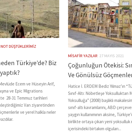
/
NOT DÜŞTÜKLERIMIZ
MISAFIR YAZILAR
27 MAYIS 2021
neden Türkiye’de? Biz
Çoğunluğun Ötekisi: Sın
 yaptık?
Ve Gönülsüz Göçmenle
 Mevlüde Ecem ve Hüseyin Arif,
Hatice İ. ERDEM Bediz Yılmaz’ın “Tu
nışma ve Epic Migrations
Sınıf-Altı: Nöbetleşe Yoksulluktan 
likte 28-31 Temmuz tarihleri
Yoksulluğa” (2008) başlıklı makalesin
leştirdiğimiz Van ziyaretinden
sınıf-altı kavramlarını, ABD çerçeve
öçmenlerle ve yerel halkla neler
yaygın kullanımının aksine, Türkiye’
azdılar.
birlikte ortaya çıkan yeni yoksulluk
içerisindeki birtakım olguları...