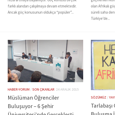
farklı alandan çalışılmaya devam etmektedir.
olan Afrikalı g
Ancak göç konusunun oldukça “popüler”...
süreli saha den
Türkiye’de...
HABER-YORUM
/
SON ÇIKANLAR
24 ARALIK 2015
Müslüman Öğrenciler
SÖZÜMÜZ
/
YAY
Tarlabaşı
Buluşuyor – 6 Şehir
Buluşma İf
Üniversitesi’nde Gerçekleşti