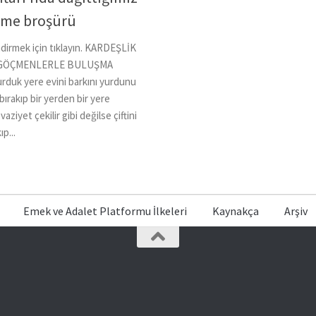
irme broşürü
dirmek için tıklayın. KARDEŞLİK
– GÖÇMENLERLE BULUŞMA
rduk yere evini barkını yurdunu
bırakıp bir yerden bir yere
ziyet çekilir gibi değilse çiftini
p...
Emek ve Adalet Platformu İlkeleri
Kaynakça
Arşiv