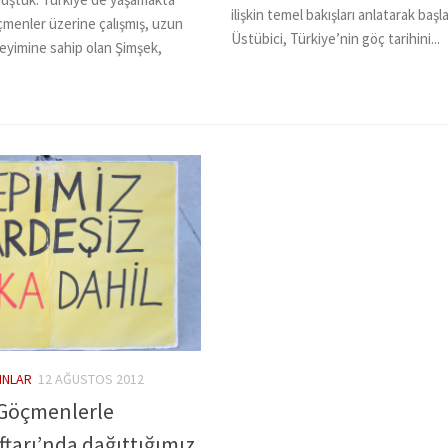
ilişkin temel bakışları anlatarak başl
öçmenler üzerine çalışmış, uzun
Üstübici, Türkiye’nin göç tarihini...
eyimine sahip olan Şimşek,
INLAR
12 AĞUSTOS 2012
 Göçmenlerle
tarı’nda dağıttığımız