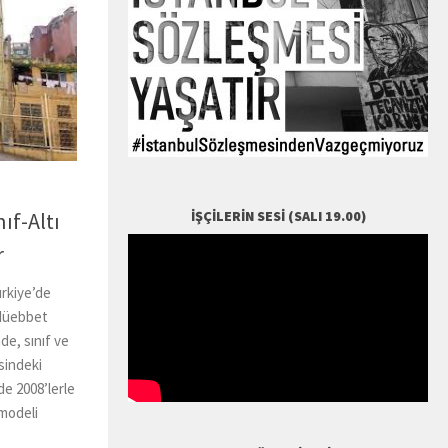
İŞÇILERIN SESI (SALI 19.00)
ıf-Altı
r
̈rkiye’de
Müebbet
de, sınıf ve
sindeki
de 2008’lerle
 modeli