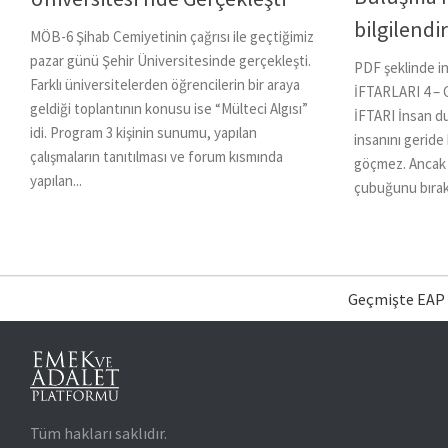
bilgilend
MÖB-6 Şihab Cemiyetinin çağrısı ile geçtiğimiz
pazar günü Şehir Üniversitesinde gerçekleşti.
PDF şeklinde in
Farklı üniversitelerden öğrencilerin bir araya
İFTARLARI 4 
geldiği toplantının konusu ise “Mülteci Algısı”
İFTARI İnsan du
idi. Program 3 kişinin sunumu, yapılan
insanını geride 
çalışmaların tanıtılması ve forum kısmında
göçmez. Ancak va
yapılan...
çubuğunu bırakı
Geçmişte EAP
Tüm hakları saklıdır.