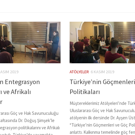
KASIM 2019
ATÖLYELER
6 KASIM 2019
in Entegrasyon
Türkiye’nin Göçmenleri
ı ve Afrikalı
Politikaları
r
Müştereklerimiz Atölyeleri’nde Türk
Uluslararası Göç ve Hak Savunuculuğ
ararası Göç ve Hak Savunuculuğu
atölyenin ilk dersinde Dr. Ayşen Üst
haftasında Dr. Doğuş Şimşek’le
“Türkiye’nin Göçmenleri ve Göç Polit
grasyon politikalarını ve Afrikalı
anlattı. Kalkınma temelinde göç f
uştuk. Türkiye’de yaşamakta