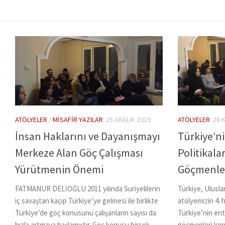
ATÖLYELER
/
MISAFIR YAZILAR
25 ARALIK 2019
ATÖLYELER
28 
İnsan Haklarını ve Dayanışmayı
Türkiye’n
Merkeze Alan Göç Çalışması
Politikalar
Yürütmenin Önemi
Göçmenle
FATMANUR DELİOĞLU 2011 yılında Suriyelilerin
Türkiye, Ulusl
iç savaştan kaçıp Türkiye’ye gelmesi ile birlikte
atölyemizin 4. 
Türkiye’de göç konusunu çalışanların sayısı da
Türkiye’nin ente
hızla artmaya başlamıştır. Göç konusu birçok
göçmenleri kon