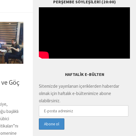
PERŞEMBE SÖYLEŞILERI (20:00)
HAFTALIK E-BÜLTEN
 ve Göç
Sitemizde yayınlanan içeriklerden haberdar
olmak için haftalık e-bültenimize abone
olabilirsiniz.
iye,
u başlıklı
übici
ikaları”nı
enomenine