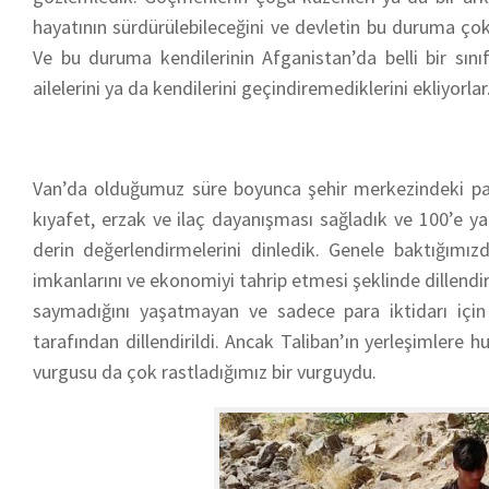
hayatının sürdürülebileceğini ve devletin bu duruma ço
Ve bu duruma kendilerinin Afganistan’da belli bir sınıf
ailelerini ya da kendilerini geçindiremediklerini ekliyorl
Van’da olduğumuz süre boyunca şehir merkezindeki park
kıyafet, erzak ve ilaç dayanışması sağladık ve 100’e y
derin değerlendirmelerini dinledik. Genele baktığımız
imkanlarını ve ekonomiyi tahrip etmesi şeklinde dillend
saymadığını yaşatmayan ve sadece para iktidarı içi
tarafından dillendirildi. Ancak Taliban’ın yerleşimler
vurgusu da çok rastladığımız bir vurguydu.