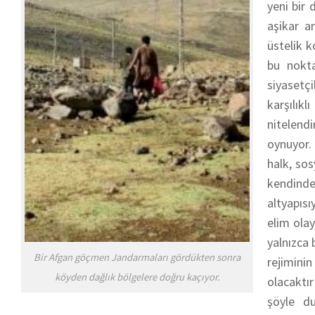
yeni bir
aşikar a
üstelik k
bu nokta
siyasetçi
karşılık
nitelend
oynuyor. 
halk, sos
kendinde
altyapısı
elim olay
yalnızca 
Bir Afgan göçmen Jandarmaları gördükten sonra
rejimini
köyden dağlık bölgelere doğru kaçıyor.
olacaktır
şöyle du