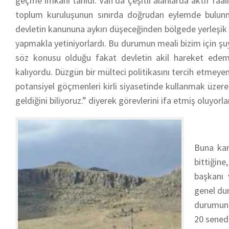
geçme imkanı tanıdı. Van’da çeşitli alanlarda aktif faal
toplum kuruluşunun sınırda doğrudan eylemde bulunma
devletin kanununa aykırı düşeceğinden bölgede yerleşik
yapmakla yetiniyorlardı. Bu durumun meali bizim için şuy
söz konusu olduğu fakat devletin akil hareket edeme
kalıyordu. Düzgün bir mülteci politikasını tercih etmeyen
potansiyel göçmenleri kirli siyasetinde kullanmak üzer
geldiğini biliyoruz.” diyerek görevlerini ifa etmiş oluyorla
Buna kar
bittiğin
başkanı 
genel dur
durumun 
20 senedi