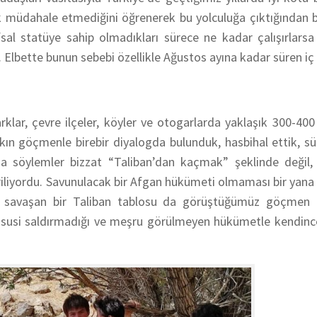
k müdahale etmediğini öğrenerek bu yolculuğa çıktığından 
sal statüye sahip olmadıkları sürece ne kadar çalışırlarsa 
ar. Elbette bunun sebebi özellikle Ağustos ayına kadar süren iç
lar, çevre ilçeler, köyler ve otogarlarda yaklaşık 300-40
akın göçmenle birebir diyalogda bulunduk, hasbihal ettik, s
da söylemler bizzat “Taliban’dan kaçmak” şeklinde değil, 
iriliyordu. Savunulacak bir Afgan hükümeti olmaması bir yan
n savaşan bir Taliban tablosu da görüştüğümüz göçmen 
e hususi saldırmadığı ve meşru görülmeyen hükümetle kendinc