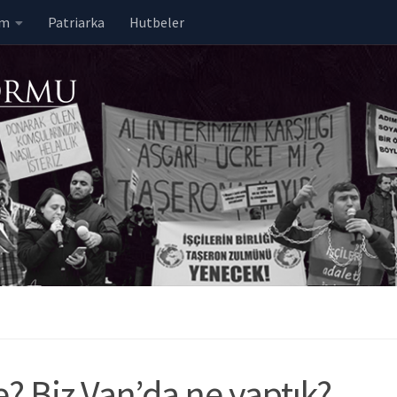
em
Patriarka
Hutbeler
? Biz Van’da ne yaptık?