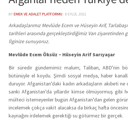
BY
EMEK VE ADALET PLATFORMU
·
8 EYLÜL 2021
Arkadaşlarımız Mevlüde Ecem ve Hüseyin Arif, Tarlabaşı
tarihleri arasında gerçekleştirdiğimiz Van ziyaretinden 
İlginize sunuyoruz.
Mevlüde Ecem Öksüz – Hüseyin Arif Sarıyaşar
Bir süredir gündemimiz malum; Taliban, ABD’nin bö
bütünüyle el koydu. Şimdi sosyal medya, haber kanallar
duruyor. Afganistan’daki kadın arkadaşların akıbeti ne
sanki Afganistan’da yıllardır kimse ölmüyormuş gib
mülteci istemeyenler bugün Afganistan’dan gelen görüntü
incelemek çokça vakit alacaksa da birkaç hafta öncesin
kaynağını irdelemek gerektiği su götürmez bir gerçek.