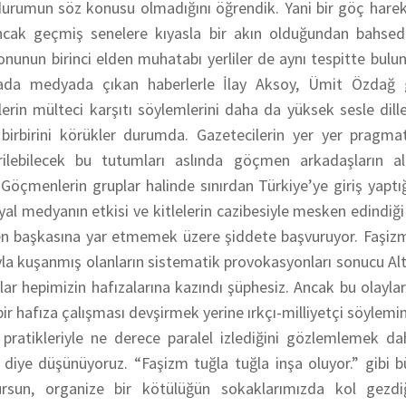
 durumun söz konusu olmadığını öğrendik. Yani bir göç hare
ncak geçmiş senelere kıyasla bir akın olduğundan bahsedi
onunun birinci elden muhatabı yerliler de aynı tespitte bulun
da medyada çıkan haberlerle İlay Aksoy, Ümit Özdağ g
lerin mülteci karşıtı söylemlerini daha da yüksek sesle dill
lı birbirini körükler durumda. Gazetecilerin yer yer pragma
irilebilecek bu tutumları aslında göçmen arkadaşların al
Göçmenlerin gruplar halinde sınırdan Türkiye’ye giriş yaptığ
yal medyanın etkisi ve kitlelerin cazibesiyle mesken edindiğ
n başkasına yar etmemek üzere şiddete başvuruyor. Faşizmi
yla kuşanmış olanların sistematik provokasyonları sonucu Al
lar hepimizin hafızalarına kazındı şüphesiz. Ancak bu olayla
bir hafıza çalışması devşirmek yerine ırkçı-milliyetçi söylem
n pratikleriyle ne derece paralel izlediğini gözlemlemek d
 diye düşünüyoruz. “Faşizm tuğla tuğla inşa oluyor.” gibi b
rsun, organize bir kötülüğün sokaklarımızda kol gezdi