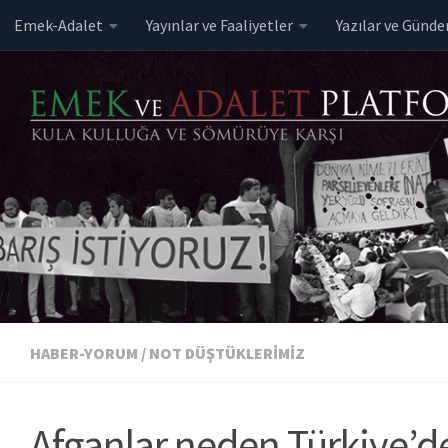
Emek-Adalet
Yayınlar ve Faaliyetler
Yazılar ve Günd
Skip to content
HABER-YORUM
/
NOT DÜŞTÜKLERIMIZ
Afganlar neden Türkiye’de