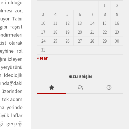
keti olduğu
1
2
lmesi zor,
3
4
5
6
7
8
9
uyor. Tabii
10
11
12
13
14
15
16
ibi faşist
17
18
19
20
21
22
23
endirmeleri
24
25
26
27
28
29
30
tist olarak
31
eyhine rol
« Mar
ını izleyen
i yeryüzünü
 ideolojik
HIZLI ERIŞIM
tındağ’daki
r üzerinden
in tek adam
aha yerinde
üyük laflar
ği gerçeği