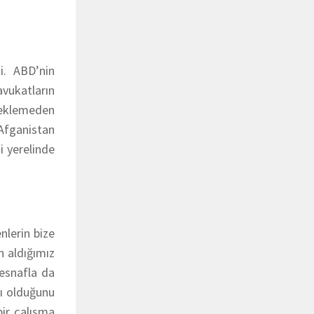
i. ABD’nin
avukatların
 beklemeden
 Afganistan
i yerelinde
nlerin bize
 aldığımız
 esnafla da
cı olduğunu
bir çalışma