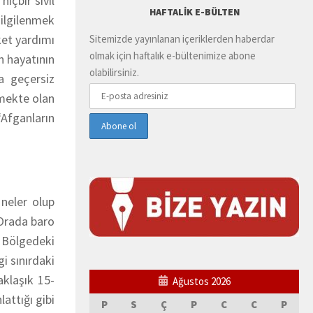
içbir sivil
HAFTALIK E-BÜLTEN
ilgilenmek
ket yardımı
Sitemizde yayınlanan içeriklerden haberdar
olmak için haftalık e-bültenimize abone
n hayatının
olabilirsiniz.
a geçersiz
lmekte olan
“Afganların
neler olup
 Orada baro
 Bölgedeki
i sınırdaki
klaşık 15-
Ağustos 2026
attığı gibi
P
S
Ç
P
C
C
P