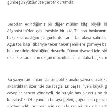
günbegün yüzümüze çarpar durumda.
Barodan edindiğimiz bir diğer mühim bilgi büyük bi
Afganistan’dan çekilmesiyle birlikte Taliban baskısını
haksız olmadığını şu günlerde tarihi bir olaya şahitli
Ağustos başı itibariyle teker teker şehirlere girmeye b
hükümetinin düştüğünü duyurdu. Dünya siyaseti için old
özellikle kadınların özgün mücadelesini ve daha başka m
Bu yazıyı tam anlamıyla bir politik analiz yazısı olarak
aktardıkları üzerinde duracağız. En başta, “yeni büy
cevaplar benzer yöndeydi. Ne bu yıla has bir artış ne 
karşılaştık. Öte yandan buraya gelen, çoğunlukla genç e
gözlemledik. Göçmenlerin çoğu kuzenleri ya da bir arkad