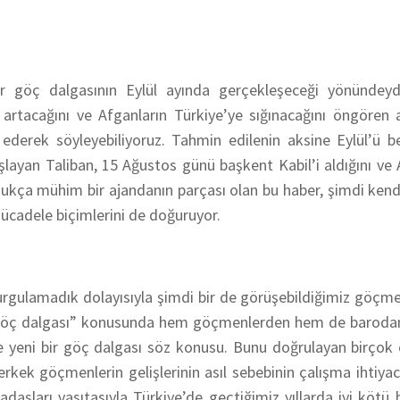
r göç dalgasının Eylül ayında gerçekleşeceği yönündeyd
n artacağını ve Afganların Türkiye’ye sığınacağını öngören 
k ederek söyleyebiliyoruz. Tahmin edilenin aksine Eylül’ü
aşlayan Taliban, 15 Ağustos günü başkent Kabil’i aldığını ve
ukça mühim bir ajandanın parçası olan bu haber, şimdi kend
ücadele biçimlerini de doğuruyor.
 kurgulamadık dolayısıyla şimdi bir de görüşebildiğimiz göçme
ük göç dalgası” konusunda hem göçmenlerden hem de barodan
de yeni bir göç dalgası söz konusu. Bunu doğrulayan birçok
rkek göçmenlerin gelişlerinin asıl sebebinin çalışma ihtiya
aşları vasıtasıyla Türkiye’de geçtiğimiz yıllarda iyi kötü 