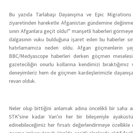
Bu yazıda Tarlabaşı Dayanışma ve Epic Migrations e
ziyaretinden hareketle Afganistan gündemine değinmek
sınırı Afganlara geçit oldu!” manşetli haberleri görme
dalgasının vuku bulduğuna işaret eden bu haberler sın
hatırlamamıza neden oldu. Afgan göçmenlerin yayın
BBC/Medyascope haberleri derken göçmen meselesini
gazeteciliğin onurlu kollarına kendimizi bıraktığımız
deneyimleriz hem de göçmen kardeşlerimizle dayanışabi
revan olduk.
Neler olup bittiğini anlamak adına öncelikli bir saha
STK’sine kadar Van’ın her bir bileşeniyle ayaküs
edinebileceğimiz her fırsatı değerlendirmeye özellikle 