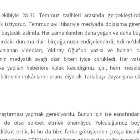
kibiyle 28-31 Temmuz tarihleri arasında gerçekleştird
 istiyoruz. Temmuz ayı itibariyle medyada dolaşıma giren
ye başladık aslında. Her zamankinden daha yoğun ve daha bü
ırdaki duruma dair birçoğumuzu endişelendirdi, Edirne’dek
lanan videoları, Yıldıray Oğur’un yazısı ve bunları 
n medyatik ayağı olan biteni iyice körükledi. Her vat
 ve yapılan haberlere kulak kesildiğimiz için, hem mesele
lmenin imkânlarını ararız diyerek Tarlabaşı Dayanışma ekib
 araştırması yapmak gerekiyordu. Bunun için ise esnafından
tü de olsa sohbet etmek önemliydi. Yolculuğumuz boy
dikkat ettik, ki bu da bize farklı görüşlerden çokça insanl