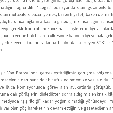
iyet yürüten STK’lerle yaptığımız görüşmeler doğrultusunda h
dığını öğrendik. “İllegal” pozisyonda olan göçmenlerle 
 olan mültecilere bazen yemek, bazen kıyafet, bazen de mar
du; kurumsal ağların arkasına gizlediğimiz insanlığımız, insa
yip gerekli kontrol mekanizmasını işletemediği alanlard
, bunun yerine hali hazırda ülkesinde barındırdığı ve hala ge
e yedekleyen iktidarın radarına takılmak istemeyen STK’lar 
rdı.
şın Van Barosu’nda gerçekleştirdiğimiz görüşme bölgede 
e, meselenin derununa dair bir ufuk edinmemize vesile oldu.
ve iltica komisyonunda görev alan avukatlarla görüştük.
uma dair görüşlerini dinledikten sonra aldığımız en kritik bilg
medyada “şişirildiği” kadar yoğun olmadığı yönündeydi. Ya
r var olan göç hareketinin devam ettiğini ve gazetecilerin anl