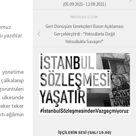
(05.09.2021- 12.09.2021)
PREVIOUS STORY
emmuz
Geri Dönüşüm Emekçileri Basın Açıklaması
Gerçekleştirdi : “Yoksullarla Değil
ı yazdılar.
Yoksullukla Savaşın!”
e yönetime
 çalkalanıp
görüntüleri
 ülkesinde
teker teker
tı eğilimin
İŞÇILERIN SESI (SALI 19.00)