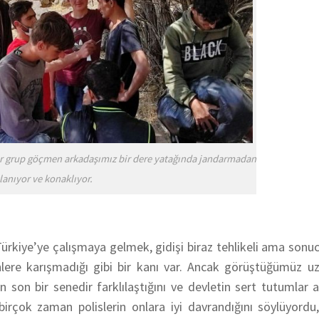
ir grup göçmen arkadaşımız bir dere yatağında jandarmadan
lanıyor ve konaklıyor.
ürkiye’ye çalışmaya gelmek, gidişi biraz tehlikeli ama sonuc
ere karışmadığı gibi bir kanı var. Ancak görüştüğümüz uz
son bir senedir farklılaştığını ve devletin sert tutumlar al
irçok zaman polislerin onlara iyi davrandığını söylüyordu