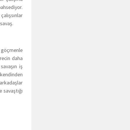
bahsediyor.
çalışsınlar
 savaş.
0 göçmenle
ürecin daha
savaşın iş
a kendinden
arkadaşlar
e savaştığı