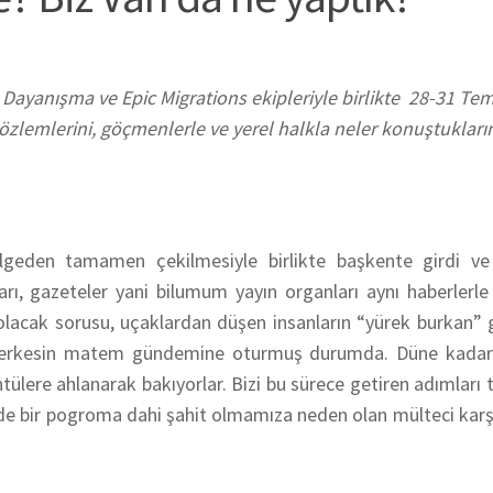
 Dayanışma ve Epic Migrations ekipleriyle birlikte 28-31 T
gözlemlerini, göçmenlerle ve yerel halkla neler konuştukların
lgeden tamamen çekilmesiyle birlikte başkente girdi v
ı, gazeteler yani bilumum yayın organları aynı haberlerle
 olacak sorusu, uçaklardan düşen insanların “yürek burkan” 
i herkesin matem gündemine oturmuş durumda. Düne kadar
lere ahlanarak bakıyorlar. Bizi bu sürece getiren adımları 
de bir pogroma dahi şahit olmamıza neden olan mülteci karşı