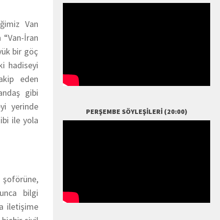
iğimiz Van
 “Van-İran
yük bir göç
i hadiseyi
takip eden
andaş gibi
yi yerinde
PERŞEMBE SÖYLEŞILERI (20:00)
i ile yola
 şoförüne,
unca bilgi
a iletişime