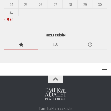
24
25
26
27
28
29
30
31
« Mar
HIZLI ERIŞIM
Tüm hakları saklıdır.