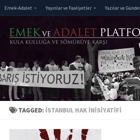
Emek-Adalet
Yayınlar ve Faaliyetler
Yazılar ve Günd
Skip to content
TAGGED:
ISTANBUL HAK INISIYATIFI