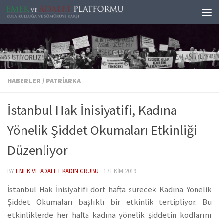
Skip to content
HABERLER
/
PATRIARKA
İstanbul Hak İnisiyatifi, Kadına
Yönelik Şiddet Okumaları Etkinliği
Düzenliyor
BY
EMEK VE ADALET KADIN GRUBU
·
17 EKIM 2019
İstanbul Hak İnisiyatifi dört hafta sürecek Kadına Yönelik
Şiddet Okumaları başlıklı bir etkinlik tertipliyor. Bu
etkinliklerde her hafta kadına yönelik şiddetin kodlarını