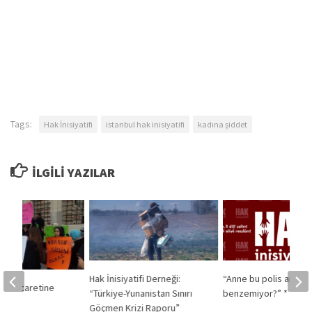
Tags:
Hak İnisiyatifi
istanbul hak inisiyatifi
kadına şiddet
İLGILI YAZILAR
Hak İnisiyatifi Derneği:
“Anne bu polis arabas
dın Ticaretine
“Türkiye-Yunanistan Sınırı
benzemiyor?” *
Göçmen Krizi Raporu”