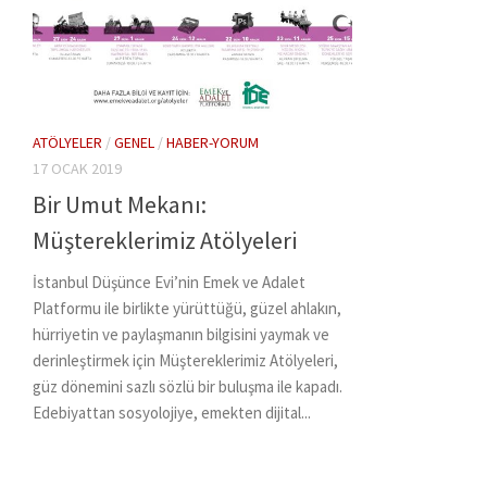
ATÖLYELER
/
GENEL
/
HABER-YORUM
17 OCAK 2019
Bir Umut Mekanı:
Müştereklerimiz Atölyeleri
İstanbul Düşünce Evi’nin Emek ve Adalet
Platformu ile birlikte yürüttüğü, güzel ahlakın,
hürriyetin ve paylaşmanın bilgisini yaymak ve
derinleştirmek için Müştereklerimiz Atölyeleri,
güz dönemini sazlı sözlü bir buluşma ile kapadı.
Edebiyattan sosyolojiye, emekten dijital...