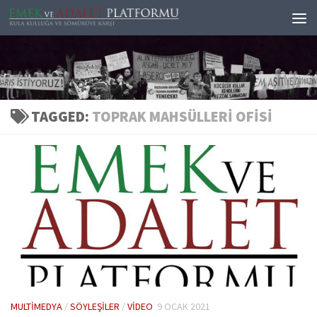
Skip to content
TAGGED:
TOPRAK MAHSÜLLERI OFISI
MULTIMEDYA
/
SÖYLEŞILER
/
VIDEO
9 OCAK 2021