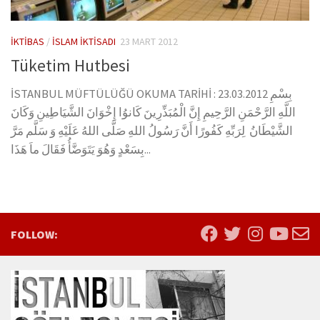
İKTIBAS
/
İSLAM İKTISADI
23 MART 2012
Tüketim Hutbesi
İSTANBUL MÜFTÜLÜĞÜ OKUMA TARİHİ : 23.03.2012 بِسْمِ
اللَّهِ الرَّحْمَنِ الرَّحِيمِ إِنَّ الْمُبَذِّرِينَ كَانوُا إِخْوَانَ الشَّيَاطِينِ وَكَانَ
الشَّيْطَانُ لِرَبِّهِ كَفُورًا أَنَّ رَسُولُ اللهِ صَلَّى اللهُ عَلَيْهِ وَ سَلَّم مَرَّ
بِسَعْدٍ وَهُوَ يَتَوَضَّأُ فَقَالَ ماَ هَذَا...
FOLLOW: