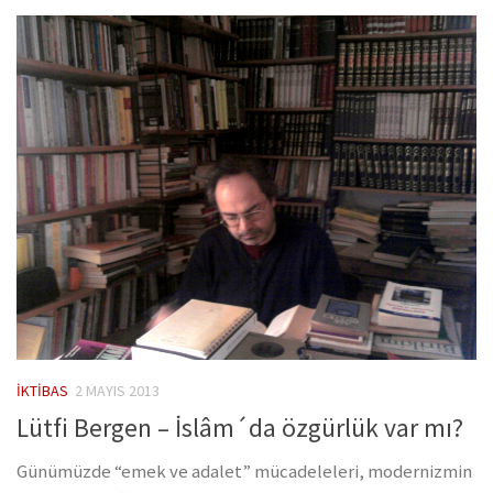
İKTIBAS
2 MAYIS 2013
Lütfi Bergen – İslâm´da özgürlük var mı?
Günümüzde “emek ve adalet” mücadeleleri, modernizmin