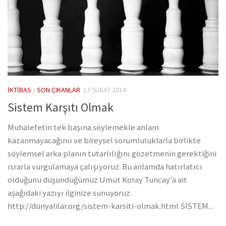
İKTIBAS
/
SON ÇIKANLAR
13 ŞUBAT 2014
Sistem Karşıtı Olmak
Muhalefetin tek başına söylemekle anlam
kazanmayacağınıı ve bireysel sorumluluklarla birlikte
söylemsel arka planın tutarlılığını gözetmenin gerektiğini
ısrarla vurgulamaya çalışıyoruz. Bu anlamda hatırlatıcı
olduğunu düşündüğümüz Umut Koray Tuncay’a ait
aşağıdaki yazıyı ilginize sunuyoruz.
http://dunyalilar.org/sistem-karsiti-olmak.html SİSTEM...