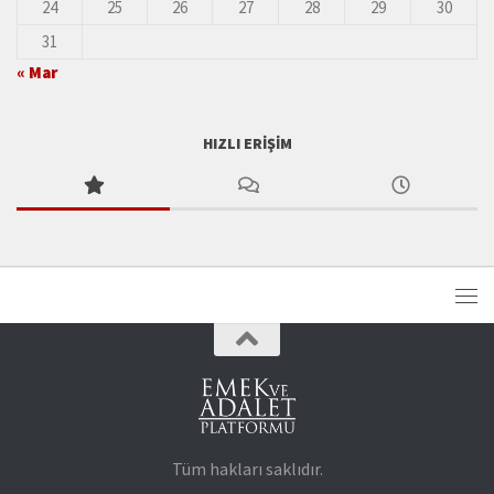
24
25
26
27
28
29
30
31
« Mar
HIZLI ERIŞIM
Tüm hakları saklıdır.