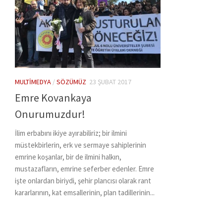
MULTIMEDYA
/
SÖZÜMÜZ
23 ŞUBAT 2017
Emre Kovankaya
Onurumuzdur!
İlim erbabını ikiye ayırabiliriz; bir ilmini
müstekbirlerin, erk ve sermaye sahiplerinin
emrine koşanlar, bir de ilmini halkın,
mustazafların, emrine seferber edenler. Emre
işte onlardan biriydi, şehir plancısı olarak rant
kararlarının, kat emsallerinin, plan tadillerinin...