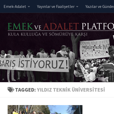
Emek-Adalet
Yayınlar ve Faaliyetler
Yazılar ve Günd
Skip to content
TAGGED:
YILDIZ TEKNIK ÜNIVERSITESI