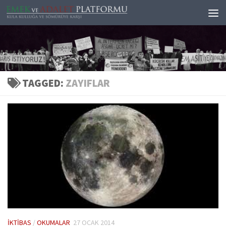
Skip to content
TAGGED:
ZAYIFLAR
İKTIBAS
/
OKUMALAR
27 OCAK 2014