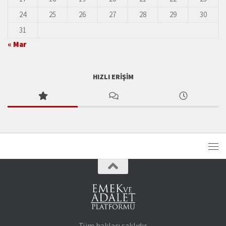
24
25
26
27
28
29
30
31
« Mar
HIZLI ERIŞIM
Tüm hakları saklıdır.