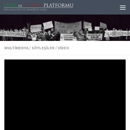
Skip to content
MULTIMEDYA
/
SÖYLEŞILER
/
VIDEO
İşçilerin Sesi 23 – Katliamdan
Direnişe Soma, Berrin Demir & Tahir
Çetin
BY
EMEK VE ADALET PLATFORMU
·
7 EKIM 2020
İKEP ile ortak yayınımız olan
İşçilerin Sesinde bu hafta
Berrin Demir ve Tahir Çetin ile Soma katliamını ve
ardından yaşanan süreci konuştuk.