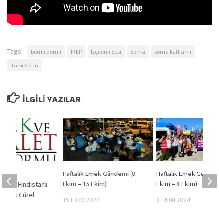
Tags:
berrin demir
İKEP
İşçilerin Sesi
Soma
soma katliamı
Tahir Çetin
İLGILI YAZILAR
Haftalık Emek Gündemi (8
Haftalık Emek Gündem
si 30 –
Ekim – 15 Ekim)
Ekim – 8 Ekim)
 Grevi Hindistanlı
Dr Burak Gürel
15 EKIM 2024
8 EKIM 2024
21