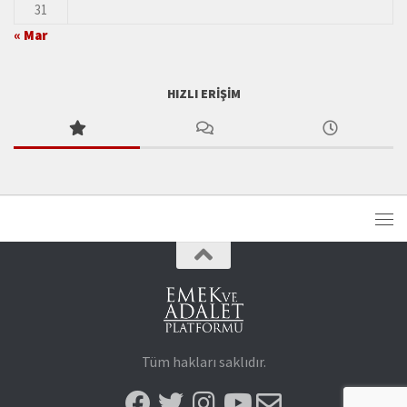
31
« Mar
HIZLI ERIŞIM
Tüm hakları saklıdır.