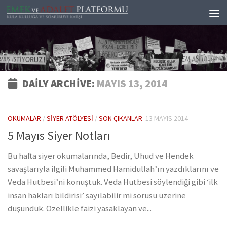
Skip to content
DAILY ARCHIVE:
MAYIS 13, 2014
OKUMALAR
/
SIYER ATÖLYESI
/
SON ÇIKANLAR
13 MAYIS 2014
5 Mayıs Siyer Notları
Bu hafta siyer okumalarında, Bedir, Uhud ve Hendek
savaşlarıyla ilgili Muhammed Hamidullah’ın yazdıklarını ve
Veda Hutbesi’ni konuştuk. Veda Hutbesi söylendiği gibi ‘ilk
insan hakları bildirisi’ sayılabilir mi sorusu üzerine
düşündük. Özellikle faizi yasaklayan ve...