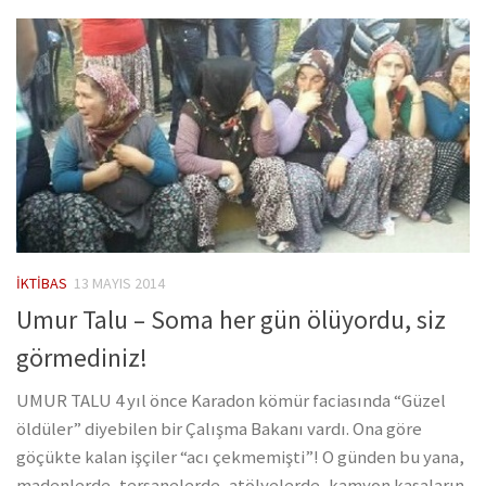
İKTIBAS
13 MAYIS 2014
Umur Talu – Soma her gün ölüyordu, siz
görmediniz!
UMUR TALU 4 yıl önce Karadon kömür faciasında “Güzel
öldüler” diyebilen bir Çalışma Bakanı vardı. Ona göre
göçükte kalan işçiler “acı çekmemişti”! O günden bu yana,
madenlerde, tersanelerde, atölyelerde, kamyon kasaların