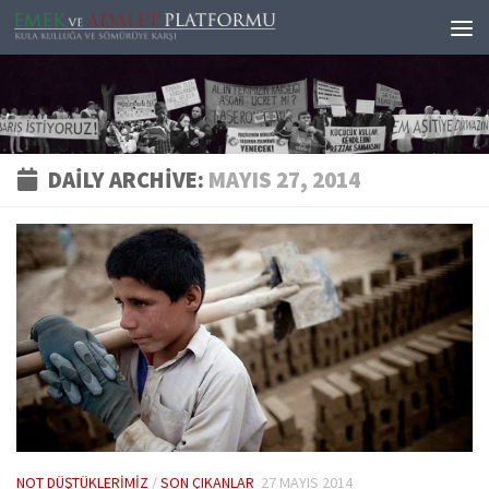
Skip to content
DAILY ARCHIVE:
MAYIS 27, 2014
NOT DÜŞTÜKLERIMIZ
/
SON ÇIKANLAR
27 MAYIS 2014