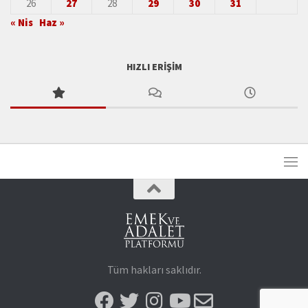
26
27
28
29
30
31
« Nis
Haz »
HIZLI ERIŞIM
Tüm hakları saklıdır.