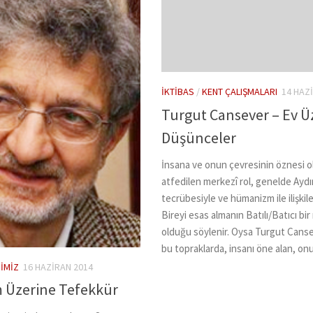
İKTIBAS
/
KENT ÇALIŞMALARI
14 HAZ
Turgut Cansever – Ev Ü
Düşünceler
İnsana ve onun çevresinin öznesi 
atfedilen merkezî rol, genelde Ayd
tecrübesiyle ve hümanizm ile ilişkilen
Bireyi esas almanın Batılı/Batıcı bir
olduğu söylenir. Oysa Turgut Cans
bu topraklarda, insanı öne alan, onu
IMIZ
16 HAZIRAN 2014
 Üzerine Tefekkür