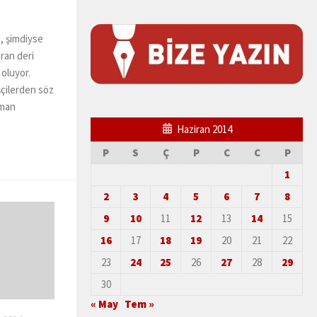
, şimdiyse
ran deri
oluyor.
şçilerden söz
aman
Haziran 2014
P
S
Ç
P
C
C
P
1
2
3
4
5
6
7
8
9
10
11
12
13
14
15
16
17
18
19
20
21
22
23
24
25
26
27
28
29
30
« May
Tem »