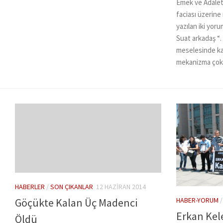
Emek ve Adalet
faciası üzerine 
yazılan iki yor
Suat arkadaş 
meselesinde ka
mekanizma çok iy
HABERLER
/
SON ÇIKANLAR
12 HAZIRAN 2014
HABER-YORUM
Göçükte Kalan Üç Madenci
Erkan Kel
Öldü