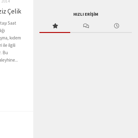
 2014
iz Çelik
HIZLI ERIŞIM
taşı Saat
ığı
aşma, kıdem
le ilgili
r. Bu
aleyhine...