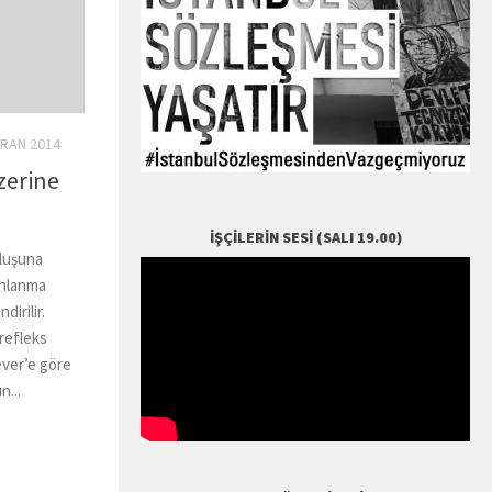
IRAN 2014
zerine
İŞÇILERIN SESI (SALI 19.00)
oluşuna
ınlanma
dirilir.
 refleks
ever’e göre
n...