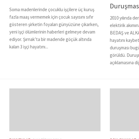
Duruşmas
Soma madenlerinde çocuklu işçilere üç kuruş
fazla maaş vermemek için çocuk sayısını sıfır
2010 yılında de
gösteren şirketin foyaları günyüzüne çıkarken,
elektirik akımı
yeni işçi ölümlerinin haberleri gelmeye devam
BEDAŞ ve ALKAM
ediyor. Şırnak’ta bir madende göçük altında
hayatını kaybet
kalan 3 işçi hayatını...
duruşması bugü
görüldü. Duruş
açıklamasına diğ