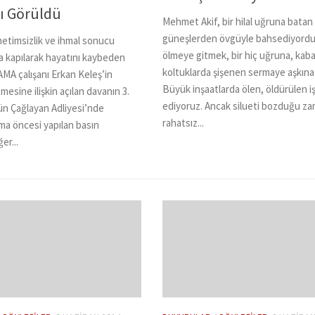
ı Görüldü
Mehmet Akif, bir hilal uğruna batan
güneşlerden övgüyle bahsediyordu
netimsizlik ve ihmal sonucu
ölmeye gitmek, bir hiç uğruna, kaba
na kapılarak hayatını kaybeden
koltuklarda şişenen sermaye aşkına 
A çalışanı Erkan Keleş’in
Büyük inşaatlarda ölen, öldürülen i
mesine ilişkin açılan davanın 3.
ediyoruz. Ancak silueti bozduğu z
n Çağlayan Adliyesi’nde
rahatsız...
ma öncesi yapılan basın
er...