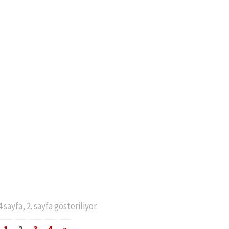
sayfa, 2. sayfa gösteriliyor.
1
2
3
4
»