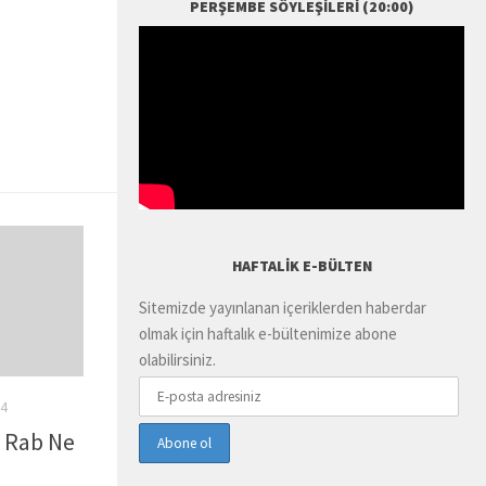
PERŞEMBE SÖYLEŞILERI (20:00)
HAFTALIK E-BÜLTEN
Sitemizde yayınlanan içeriklerden haberdar
olmak için haftalık e-bültenimize abone
olabilirsiniz.
4
 Rab Ne