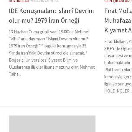
DUYURULAR
9 HAZIRAN 2014
SON ÇIKANLAR
İDE Konuşmaları: İslamî Devrim
Fırat Moll
olur mu? 1979 İran Örneği
Muhafazak
Kıyamet A
13 Haziran Cuma günü saat 19.00′da Mehmet
Talha* arkadaşımızın “İslamî Devrim olur mu?
Fırat Mollaer, Y
1979 İran Örneği”** başlıklı konuşmasıyla 35.
SBF’nde Öğreti
Yılında İran’daki Devrim süreci ele alınacak. *
düşüncesi ve mu
Boğaziçi Üniversitesi Siyaset Bilimi ve
bulunmaktadır.
Uluslararası İlişkiler lisans mezunu olan Mehmet
Platformu olar
Talha...
kendisiyle gerç
ilginize sunu
HOLDİNGLER..