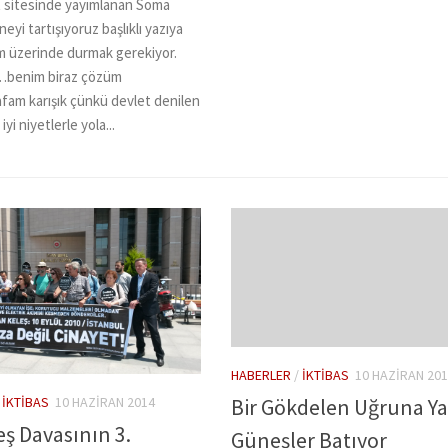
 sitesinde yayımlanan Soma
neyi tartışıyoruz başlıklı yazıya
um üzerinde durmak gerekiyor.
“…benim biraz çözüm
fam karışık çünkü devlet denilen
i niyetlerle yola...
HABERLER
/
İKTIBAS
10 HAZIRAN 201
/
İKTIBAS
10 HAZIRAN 2014
Bir Gökdelen Uğruna Ya
eş Davasının 3.
Güneşler Batıyor