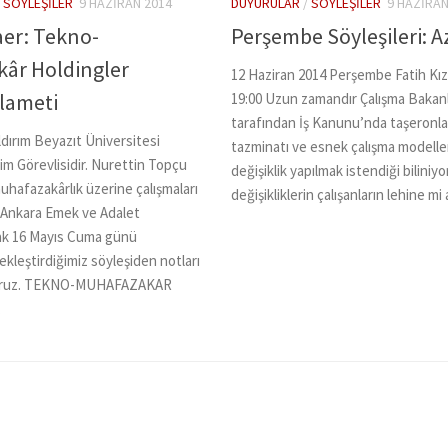
/
SÖYLEŞILER
9 HAZIRAN 2014
DUYURULAR
/
SÖYLEŞILER
9 HAZIRAN
aer: Tekno-
Perşembe Söyleşileri: Az
âr Holdingler
12 Haziran 2014 Perşembe Fatih Kız
lameti
19:00 Uzun zamandır Çalışma Bakanl
tarafından İş Kanunu’nda taşeronl
ıldırım Beyazıt Üniversitesi
tazminatı ve esnek çalışma modelleri i
m Görevlisidir. Nurettin Topçu
değişiklik yapılmak istendiği biliniyo
hafazakârlık üzerine çalışmaları
değişikliklerin çalışanların lehine mi 
 Ankara Emek ve Adalet
ak 16 Mayıs Cuma günü
ekleştirdiğimiz söyleşiden notları
yoruz. TEKNO-MUHAFAZAKAR
.