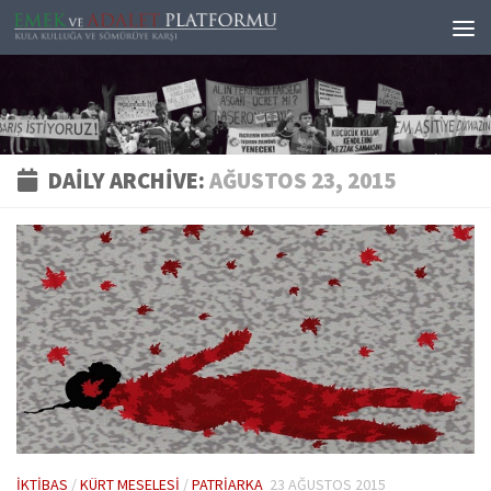
Skip to content
DAILY ARCHIVE:
AĞUSTOS 23, 2015
İKTIBAS
/
KÜRT MESELESI
/
PATRIARKA
23 AĞUSTOS 2015