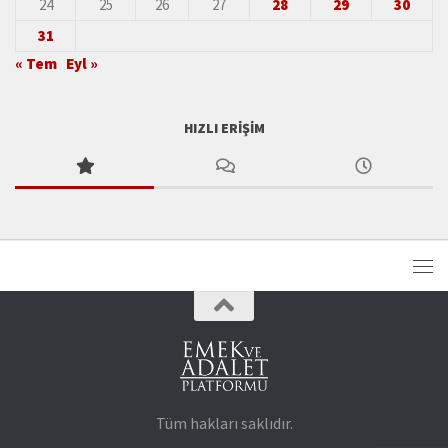
24
25
26
27
28
29
30
31
« Tem
Eyl »
HIZLI ERIŞIM
Tüm hakları saklıdır.