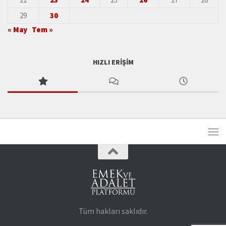
29
30
« May
Tem »
HIZLI ERIŞIM
Tüm hakları saklıdır.