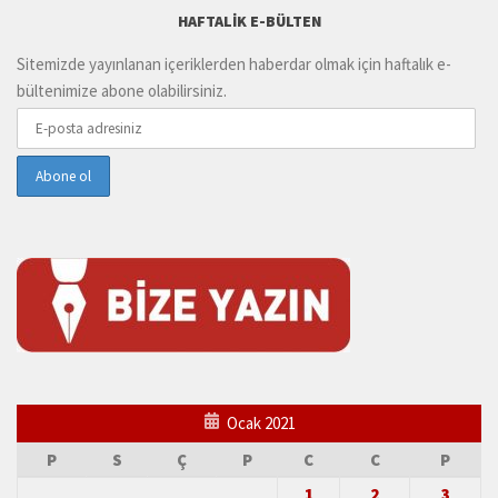
HAFTALIK E-BÜLTEN
Sitemizde yayınlanan içeriklerden haberdar olmak için haftalık e-
bültenimize abone olabilirsiniz.
Ocak 2021
P
S
Ç
P
C
C
P
1
2
3