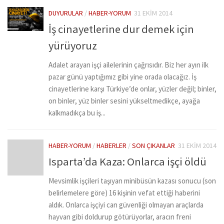
DUYURULAR
/
HABER-YORUM
31 EKIM 2014
İş cinayetlerine dur demek için
yürüyoruz
Adalet arayan işçi ailelerinin çağrısıdır. Biz her ayın ilk
pazar günü yaptığımız gibi yine orada olacağız. İş
cinayetlerine karşı Türkiye’de onlar, yüzler değil; binler,
on binler, yüz binler sesini yükseltmedikçe, ayağa
kalkmadıkça bu iş...
HABER-YORUM
/
HABERLER
/
SON ÇIKANLAR
31 EKIM 2014
Isparta’da Kaza: Onlarca işçi öldü
Mevsimlik işçileri taşıyan minibüsün kazası sonucu (son
belirlemelere göre) 16 kişinin vefat ettiği haberini
aldık. Onlarca işçiyi can güvenliği olmayan araçlarda
hayvan gibi doldurup götürüyorlar, aracın freni