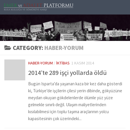
Skip to content
CATEGORY:
HABER-YORUM
HABER-YORUM
/
İKTIBAS
1 KASIM 2014
2014’te 289 işçi yollarda öldü
Bugün Isparta’da yaşanan kaza bir kez daha gösterdi
ki, Türkiye’de işçilerin çilesi yerin dibinde, gökyüzüne
meydan okuyan gökdelenlerde ölümle yüz yüze
gelmekle sınırlı değil. Ulaşım maliyetlerinden
kısılabilmesi için toplu taşıma araçlarının yolcu
kapasitesinin çok üzerindeki...