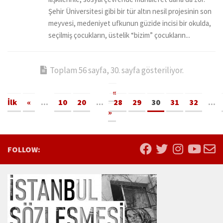
Şehir Üniversitesi gibi bir tür altın nesil projesinin son
meyvesi, medeniyet ufkunun güzide incisi bir okulda,
seçilmiş çocukların, üstelik “bizim” çocukların...
Toplam 56 sayfa, 30. sayfa gösteriliyor.
«
İlk
«
...
10
20
...
28
29
30
31
32
...
»
FOLLOW: