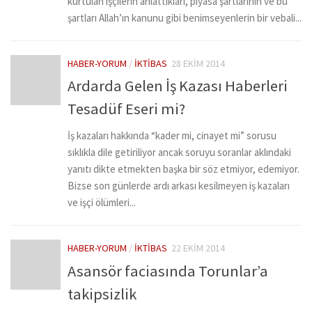
kurtulan işçilerin anlattıkları, piyasa şartlarının ve bu
şartları Allah’ın kanunu gibi benimseyenlerin bir vebali...
HABER-YORUM
/
İKTIBAS
28 EKIM 2014
Ardarda Gelen İş Kazası Haberleri
Tesadüf Eseri mi?
İş kazaları hakkında “kader mi, cinayet mi” sorusu
sıklıkla dile getiriliyor ancak soruyu soranlar aklındaki
yanıtı dikte etmekten başka bir söz etmiyor, edemiyor.
Bizse son günlerde ardı arkası kesilmeyen iş kazaları
ve işçi ölümleri...
HABER-YORUM
/
İKTIBAS
22 EKIM 2014
Asansör faciasında Torunlar’a
takipsizlik