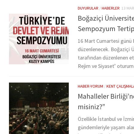
DUYURULAR
/
HABERLER
13 MAR
Boğaziçi Üniversite
Sempozyum Tertip
16 Mart Cumartesi günü 
düzenlenecek. Boğaziçi Ün
tarafından düzenlenen etk
Rejim ve Siyaset’ oturumla
HABER-YORUM
/
KENT ÇALIŞMAL
Mahalleler Birliği’
misiniz?”
Özellikle İstanbul ve İzmi
gündemleriyle yaşam alan