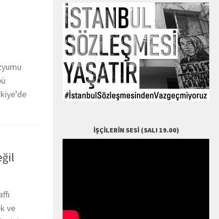
ozyumu
bü
rkiye’de
İŞÇILERIN SESI (SALI 19.00)
eğil
ffı
ek ve