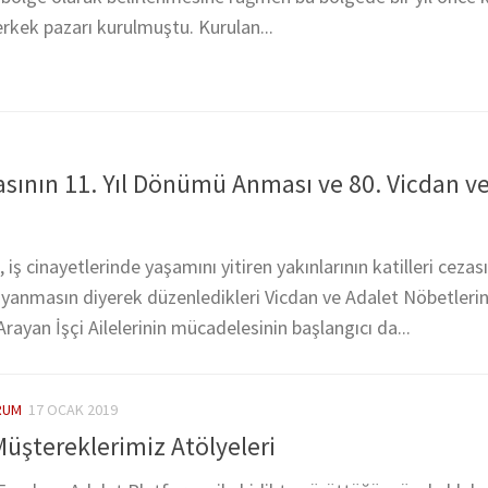
 erkek pazarı kurulmuştu. Kurulan...
ının 11. Yıl Dönümü Anması ve 80. Vicdan ve
, iş cinayetlerinde yaşamını yitiren yakınlarının katilleri cezas
 yanmasın diyerek düzenledikleri Vicdan ve Adalet Nöbetleri
 Arayan İşçi Ailelerinin mücadelesinin başlangıcı da...
RUM
17 OCAK 2019
üştereklerimiz Atölyeleri