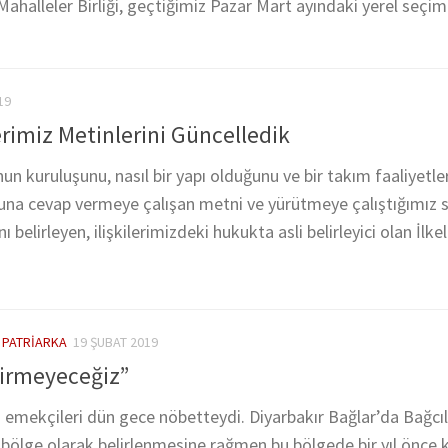
ahalleler Birliği, geçtiğimiz Pazar Mart ayındaki yerel seçiml
19
erimiz Metinlerini Güncelledik
 kuruluşunu, nasıl bir yapı olduğunu ve bir takım faaliyetler
suna cevap vermeye çalışan metni ve yürütmeye çalıştığımız s
ı belirleyen, ilişkilerimizdeki hukukta asli belirleyici olan İlkele
/
PATRIARKA
19 ŞUBAT 2019
tirmeyeceğiz”
 emekçileri dün gece nöbetteydi. Diyarbakır Bağlar’da Bağcıl
ot bölge olarak belirlenmesine rağmen bu bölgede bir yıl önce 