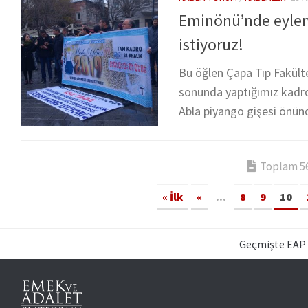
Eminönü’nde eylemd
istiyoruz!
Bu öğlen Çapa Tıp Fakülte
sonunda yaptığımız kadr
Abla piyango gişesi önünd
Toplam 56 
« İlk
«
...
8
9
10
Geçmişte EAP