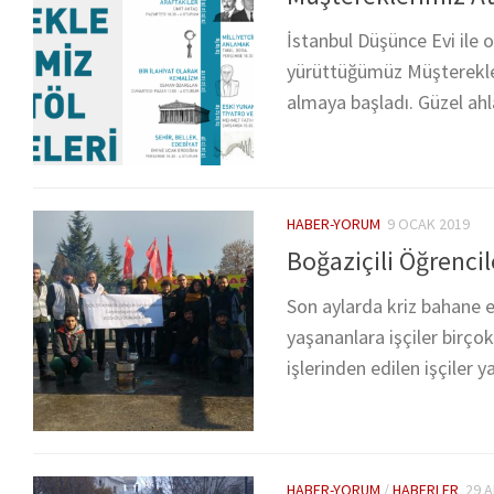
İstanbul Düşünce Evi ile 
yürüttüğümüz Müşterekleri
almaya başladı. Güzel ahl
HABER-YORUM
9 OCAK 2019
Boğaziçili Öğrencil
Son aylarda kriz bahane e
yaşananlara işçiler birçok
işlerinden edilen işçiler ya
HABER-YORUM
/
HABERLER
29 A