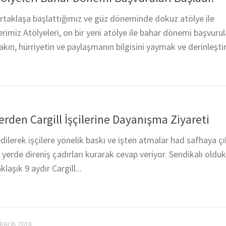
ortaklaşa başlattığımız ve güz döneminde dokuz atölye ile
miz Atölyeleri, on bir yeni atölye ile bahar dönemi başvurul
akın, hürriyetin ve paylaşmanın bilgisini yaymak ve derinleşti
erden Cargill İşçilerine Dayanışma Ziyareti
dilerek işçilere yönelik baskı ve işten atmalar had safhaya çı
 yerde direniş çadırları kurarak cevap veriyor. Sendikalı oldukl
klaşık 9 aydır Cargill...
RALIK 2018