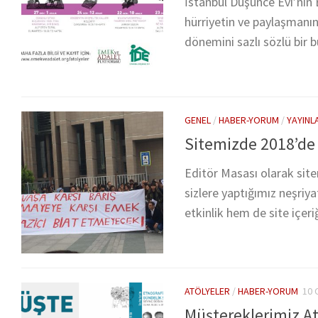
İstanbul Düşünce Evi’nin 
hürriyetin ve paylaşmanın
dönemini sazlı sözlü bir b
GENEL
/
HABER-YORUM
/
YAYINL
Sitemizde 2018’de 
Editör Masası olarak sitem
sizlere yaptığımız neşriy
etkinlik hem de site içeri
ATÖLYELER
/
HABER-YORUM
10 
Müştereklerimiz At