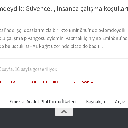
eydik: Güvenceli, insanca çalışma koşullar
si’nde işçi dostlarımızla birlikte Eminönü’nde eylemdeydik. Yı
olu çalışma piyangosu eylemini yapmak için yine Eminönü’n
e buluştuk. OHAL kağıt üzerinde bitse de basit...
sayfa, 10. sayfa gösteriliyor.
11
12
...
20
30
40
...
»
Son »
Emek ve Adalet Platformu İlkeleri
Kaynakça
Arşiv