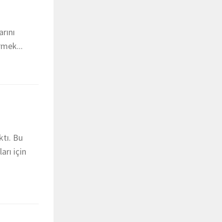
arını
rmek...
ktı. Bu
arı için