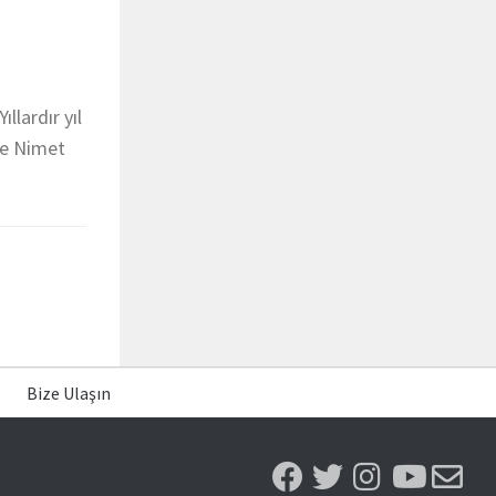
ı
llardır yıl
de Nimet
Bize Ulaşın