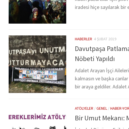
iradesi hiçe sayılarak bir
HABERLER
4 ŞUBAT 2019
Davutpaşa Patlamas
Nöbeti Yapıldı
Adalet Arayan İşçi Aileleri
kalmasın ve başka canlar
bir araya geldiler. Adalet
ATÖLYELER
/
GENEL
/
HABER-YO
Bir Umut Mekanı: M