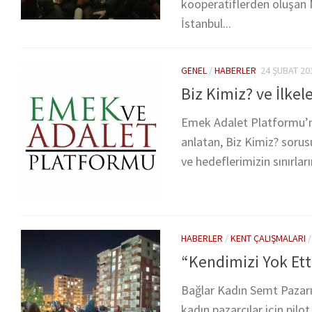
kooperatiflerden oluşan M
İstanbul...
GENEL
/
HABERLER
24 ŞUBAT 20
Biz Kimiz? ve İlkel
Emek Adalet Platformu’nun
anlatan, Biz Kimiz? soru
ve hedeflerimizin sınırların
HABERLER
/
KENT ÇALIŞMALARI
“Kendimizi Yok Et
Bağlar Kadın Semt Pazarı
kadın pazarcılar için pil