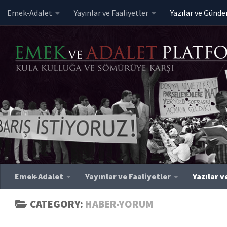
Emek-Adalet
Yayınlar ve Faaliyetler
Yazılar ve Günd
Skip to content
Emek-Adalet
Yayınlar ve Faaliyetler
Yazılar 
CATEGORY:
HABER-YORUM