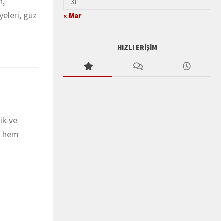
n,
31
yeleri, güz
« Mar
HIZLI ERIŞIM
ik ve
yı hem