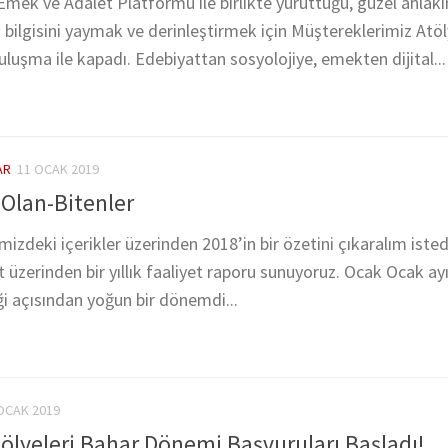
Emek ve Adalet Platformu ile birlikte yürüttüğü, güzel ahlakı
 bilgisini yaymak ve derinleştirmek için Müştereklerimiz Atöl
uluşma ile kapadı. Edebiyattan sosyolojiye, emekten dijital...
AR
11 OCAK 2019
Olan-Bitenler
izdeki içerikler üzerinden 2018’in bir özetini çıkaralım isted
at üzerinden bir yıllık faaliyet raporu sunuyoruz. Ocak Ocak a
ği açısından yoğun bir dönemdi...
OCAK 2019
ölyeleri Bahar Dönemi Başvuruları Başladı!