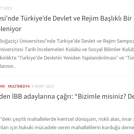
T 2019
si’nde Türkiye’de Devlet ve Rejim Başlıklı Bir
leniyor
Boğaziçi Üniversitesi’nde Türkiye’de Devlet ve Rejim Semp
iversitesi Tarih İncelemeleri Kulübü ve Sosyal Bilimler Kulü
inlikte ‘Türkiye’de Devletin Yeniden Yapılandırılması’ ve ‘Tü
rının...
ARI
/
MULTIMEDYA
5 MART 2019
nden İBB adaylarına çağrı: “Bizimle misiniz? D
r’deki çeşitli mahallelerde kentsel dönüşüm, riskli alan, imar a
ları için hukuki mücadele veren mahallelilerin kurduğu dern