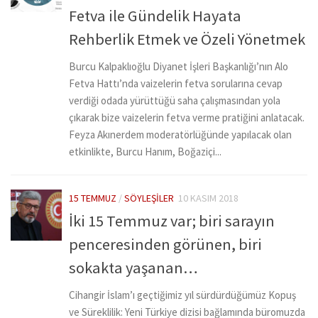
Fetva ile Gündelik Hayata
Rehberlik Etmek ve Özeli Yönetmek
Burcu Kalpaklıoğlu Diyanet İşleri Başkanlığı’nın Alo
Fetva Hattı’nda vaizelerin fetva sorularına cevap
verdiği odada yürüttüğü saha çalışmasından yola
çıkarak bize vaizelerin fetva verme pratiğini anlatacak.
Feyza Akınerdem moderatörlüğünde yapılacak olan
etkinlikte, Burcu Hanım, Boğaziçi...
15 TEMMUZ
/
SÖYLEŞILER
10 KASIM 2018
İki 15 Temmuz var; biri sarayın
penceresinden görünen, biri
sokakta yaşanan…
Cihangir İslam’ı geçtiğimiz yıl sürdürdüğümüz Kopuş
ve Süreklilik: Yeni Türkiye dizisi bağlamında büromuzda