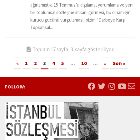
ağırlamıştık. 15 Temmuz’u algılama, yorumlama ve yeni
bir toplumsal sözleşme imkanı görmesi, bu dinamiğin
kurucu gücünü vurgulaması, bizim “Darbeye Karşı
Toplumsal...
Toplam 17 sayfa, 3. sayfa gösteriliyor.
«
1
2
3
4
5
...
10
...
»
Son »
FOLLOW: