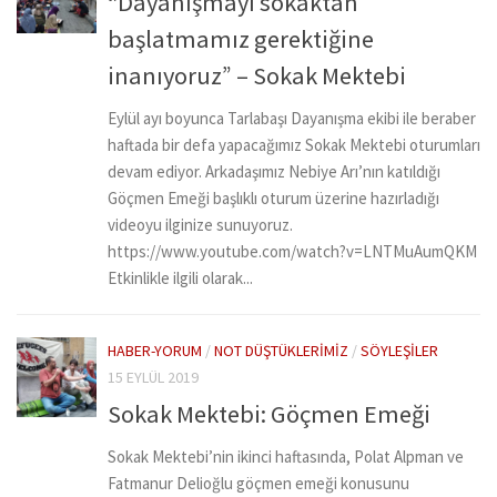
“Dayanışmayı sokaktan
başlatmamız gerektiğine
inanıyoruz” – Sokak Mektebi
Eylül ayı boyunca Tarlabaşı Dayanışma ekibi ile beraber
haftada bir defa yapacağımız Sokak Mektebi oturumları
devam ediyor. Arkadaşımız Nebiye Arı’nın katıldığı
Göçmen Emeği başlıklı oturum üzerine hazırladığı
videoyu ilginize sunuyoruz.
https://www.youtube.com/watch?v=LNTMuAumQKM
Etkinlikle ilgili olarak...
HABER-YORUM
/
NOT DÜŞTÜKLERIMIZ
/
SÖYLEŞILER
15 EYLÜL 2019
Sokak Mektebi: Göçmen Emeği
Sokak Mektebi’nin ikinci haftasında, Polat Alpman ve
Fatmanur Delioğlu göçmen emeği konusunu