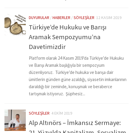
DUYURULAR
/
HABERLER
/
SÖYLEŞILER
12 KASIM 2019
Türkiye’de Hukuku ve Barışı
Aramak Sempozyumu’na
Davetimizdir
Platform olarak 24 Kasım 2019’da Türkiye’de Hukuku
ve Barışı Aramak başlığıyla bir sempozyum
düzenliyoruz. Türkiye’de hukuka ve barışa dair
ümitlerin günden güne azaldığı, siyasetin imkanlarının
daraldığı bir zeminde, konuşmak ve beraberce
tartışmak istiyoruz. Şüphesiz...
SÖYLEŞILER
4 EKIM 2019
Alp Altınörs – İmkansız Sermaye:
21. Yüzyılda Kapitalizm, Sosyalizm