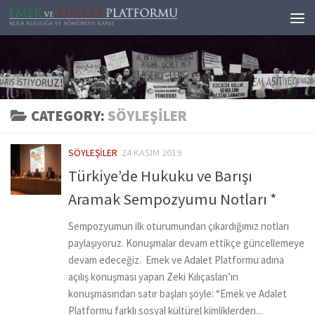
Skip to content
CATEGORY:
SÖYLEŞILER
SÖYLEŞILER
24 KASIM 2019
Türkiye’de Hukuku ve Barışı
Aramak Sempozyumu Notları *
Sempozyumun ilk oturumundan çıkardığımız notları
paylaşıyoruz. Konuşmalar devam ettikçe güncellemeye
devam edeceğiz. Emek ve Adalet Platformu adına
açılış konuşması yapan Zeki Kılıçaslan’ın
konuşmasından satır başları şöyle: “Emek ve Adalet
Platformu farklı sosyal kültürel kimliklerden...