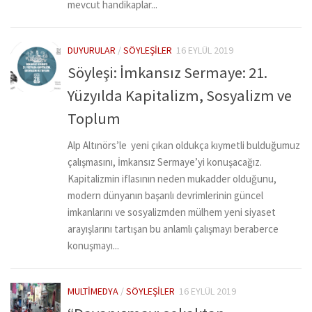
mevcut handikaplar...
DUYURULAR
/
SÖYLEŞILER
16 EYLÜL 2019
Söyleşi: İmkansız Sermaye: 21.
Yüzyılda Kapitalizm, Sosyalizm ve
Toplum
Alp Altınörs’le yeni çıkan oldukça kıymetli bulduğumuz
çalışmasını, İmkansız Sermaye’yi konuşacağız.
Kapitalizmin iflasının neden mukadder olduğunu,
modern dünyanın başarılı devrimlerinin güncel
imkanlarını ve sosyalizmden mülhem yeni siyaset
arayışlarını tartışan bu anlamlı çalışmayı beraberce
konuşmayı...
MULTIMEDYA
/
SÖYLEŞILER
16 EYLÜL 2019