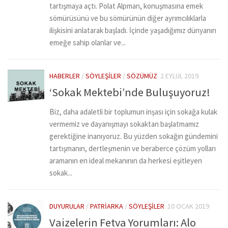
tartışmaya açtı. Polat Alpman, konuşmasına emek
sömürüsünü ve bu sömürünün diğer ayrımcılıklarla
ilişkisini anlatarak başladı. İçinde yaşadığımız dünyanın
emeğe sahip olanlar ve...
HABERLER
/
SÖYLEŞILER
/
SÖZÜMÜZ
2 EYLÜL 2019
‘Sokak Mektebi’nde Buluşuyoruz!
Biz, daha adaletli bir toplumun inşası için sokağa kulak
vermemiz ve dayanışmayı sokaktan başlatmamız
gerektiğine inanıyoruz. Bu yüzden sokağın gündemini
tartışmanın, dertleşmenin ve beraberce çözüm yolları
aramanın en ideal mekanının da herkesi eşitleyen
sokak...
DUYURULAR
/
PATRIARKA
/
SÖYLEŞILER
10 OCAK 2019
Vaizelerin Fetva Yorumları: Alo