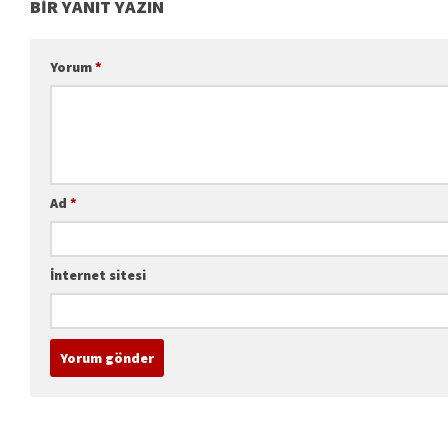
BIR YANIT YAZIN
Yorum
*
Ad
*
İnternet sitesi