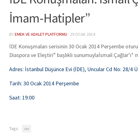
İmam-Hatipler”
BY
EMEK VE ADALET PLATFORMU
·
29 OCAK 2014
İDE Konuşmaları serisinin 30 Ocak 2014 Perşembe otu
Diaspora ve Eleştiri”
başlıklı sunumuyla
İsmail Çağlar’ı
* m
Adres:
İstanbul Düşünce Evi (İDE), Uncular Cd No: 28/4 
Tarih:
30 Ocak 2014 Perşembe
Saat
: 19:00
Tags:
ide