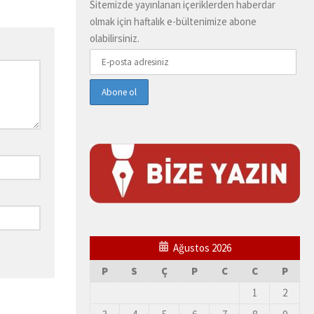
Sitemizde yayınlanan içeriklerden haberdar
olmak için haftalık e-bültenimize abone
olabilirsiniz.
Ağustos 2026
P
S
Ç
P
C
C
P
1
2