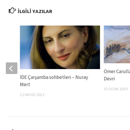
İLGILI YAZILAR
Ömer Carulla
İDE Çarşamba sohbetleri – Nuray
Devri
Mert
15 OCAK 2019
12 MAYIS 2013