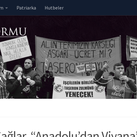
em
Patriarka
Hutbeler
Çağlar, “Anadolu’dan Viyana