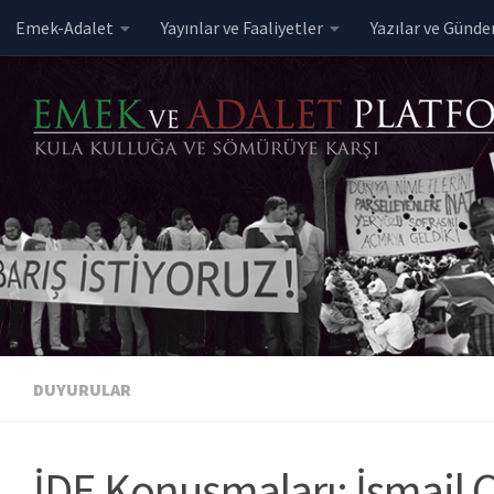
Emek-Adalet
Yayınlar ve Faaliyetler
Yazılar ve Günd
Skip to content
DUYURULAR
İDE Konuşmaları: İsmail 