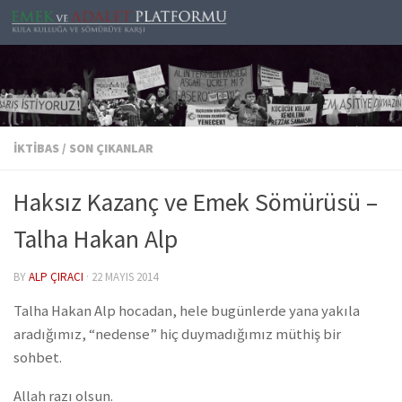
Skip to content
İKTIBAS
/
SON ÇIKANLAR
Haksız Kazanç ve Emek Sömürüsü –
Talha Hakan Alp
BY
ALP ÇIRACI
·
22 MAYIS 2014
Talha Hakan Alp hocadan, hele bugünlerde yana yakıla
aradığımız, “nedense” hiç duymadığımız müthiş bir
sohbet.
Allah razı olsun.