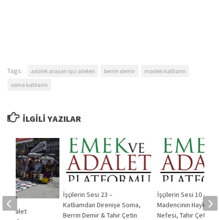
Tags:
adalet arayan işçi aileleri
berrin demir
maden katliami
soma katliamı
İLGILI YAZILAR
İşçilerin Sesi 23 –
İşçilerin Sesi 10 – Kat
Katliamdan Direnişe Soma,
Madencinin Haykıran
 ve Adalet
Berrin Demir & Tahir Çetin
Nefesi, Tahir Çetin