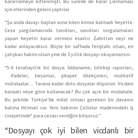
kararnameye kitlenmişti. Bu sürede de karar çıkmaması
için ellerinden geleni yaptılar.
“Şu anda davayı baştan sona bilen kimse kalmadı heyette.
Ceza yargılamasında tanıkları, sanıkları sorgulamaları
yapan heyetin karar vermesi esastır. Zabıttan neyi ne
kadar anlayacaksın. Böyle bir safhada feriştahı olsan, en
çalışkan hakim olsan yine de 3 yıllık dosyayı okuyamazsın.
“5-6 terabaytlık bir dosya. İddianame, bilirkişi raporları,
ifadeler, beyanlar, şikayet dilekçeleri, muhtelif
mütalaalar… Tavana kadar dolu dosyalar düşünün. Vicdani
kanaati neye göre kullanacak? Bu çok açık bir müdahale.
Bu şekilde Türkiye’de milat olması gereken bir davanın
batma ihtimali var. Yeni hakimin Çöllolar madenindeki iş
cinayetinde* para cezası verdiğini biliyoruz.”
“Dosyayı çok iyi bilen vicdanlı bir