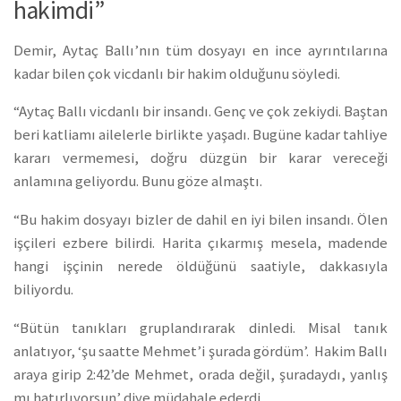
hakimdi”
Demir, Aytaç Ballı’nın tüm dosyayı en ince ayrıntılarına
kadar bilen çok vicdanlı bir hakim olduğunu söyledi.
“Aytaç Ballı vicdanlı bir insandı. Genç ve çok zekiydi. Baştan
beri katliamı ailelerle birlikte yaşadı. Bugüne kadar tahliye
kararı vermemesi, doğru düzgün bir karar vereceği
anlamına geliyordu. Bunu göze almaştı.
“Bu hakim dosyayı bizler de dahil en iyi bilen insandı. Ölen
işçileri ezbere bilirdi. Harita çıkarmış mesela, madende
hangi işçinin nerede öldüğünü saatiyle, dakkasıyla
biliyordu.
“Bütün tanıkları gruplandırarak dinledi. Misal tanık
anlatıyor, ‘şu saatte Mehmet’i şurada gördüm’. Hakim Ballı
araya girip 2:42’de Mehmet, orada değil, şuradaydı, yanlış
mı hatırlıyorsun’ diye müdahale ederdi.