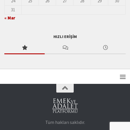
24
25
26
27
28
29
30
31
« Mar
HIZLI ERIŞIM
Tüm hakları saklıdır.