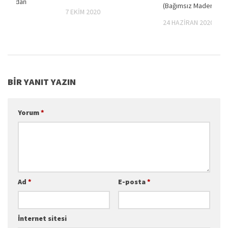
 Ardından
(Bağımsız Maden-İş)
7 EKIM 2020
2017
24 HAZIRAN 2020
BIR YANIT YAZIN
Yorum
*
Ad
*
E-posta
*
İnternet sitesi