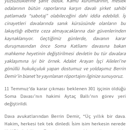
yüzsüzlüklerine şahit olduk. Kamu kurumlarının, meslek
odalarının bütün raporlarına karşın davalı şirket sahibi
patlamada “sabotaj” olabileceğini dahi iddia edebildi. İş
cinayetleri davalarında sanık kürsüsünde olanların bu
lakaytlığı elbette ceza almayacaklarına dair güvenlerinden
kaynaklanıyor. Geçtiğimiz günlerde, davanın karar
duruşmasından önce Soma Katliamı davasına bakan
mahkeme heyetinin değiştirilmesi devletin bu tür davalara
yaklaşımına iyi bir örnek. Adalet Arayan İşçi Aileleri’ne
gönüllü hukukçuluk yapan dostumuz ve yoldaşımız Berrin
Demir’in bianet’te yayınlanan röportajını ilginize sunuyoruz.
11 Temmuz’da karar çıkması beklenen 301 işçinin öldüğü
Soma Davası’nın hakimi Aytaç Ballı’nın görev yeri
değiştirildi.
Dava avukatlarından Berrin Demir, “Üç yıllık bir dava.
Hakim, herkesi tek tek dinledi. İsim isim herkesin nerede