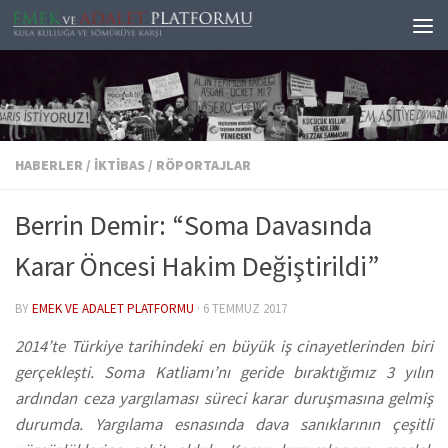
Skip to content
HABERLER
/
İKTIBAS
/
RÖPORTAJLAR
Berrin Demir: “Soma Davasında
Karar Öncesi Hakim Değiştirildi”
BY
EMEK VE ADALET PLATFORMU
·
6 TEMMUZ 2017
2014’te Türkiye tarihindeki en büyük iş cinayetlerinden biri
gerçekleşti. Soma Katliamı’nı geride bıraktığımız 3 yılın
ardından ceza yargılaması süreci karar duruşmasına gelmiş
durumda. Yargılama esnasında dava sanıklarının çeşitli