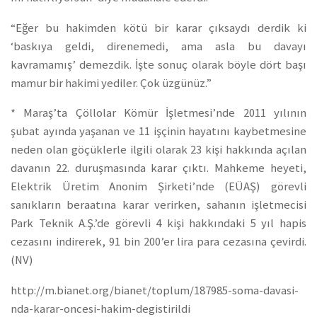
“Eğer bu hakimden kötü bir karar çıksaydı derdik ki
‘baskıya geldi, direnemedi, ama asla bu davayı
kavramamış’ demezdik. İşte sonuç olarak böyle dört başı
mamur bir hakimi yediler. Çok üzgünüz.”
* Maraş’ta Çöllolar Kömür İşletmesi’nde 2011 yılının
ş
ubat
ayında yaşanan ve 11 işçinin hayatını kaybetmesine
neden olan göçüklerle ilgili olarak 23 kişi hakkında açılan
davanın 22. duruşmasında karar çıktı. Mahkeme heyeti,
Elektrik Üretim Anonim Şirketi’nde (EÜAŞ) görevli
sanıkların beraatına karar verirken, sahanın işletmecisi
Park Teknik A.Ş.’de görevli 4 kişi hakkındaki 5 yıl hapis
cezasını indirerek, 91 bin 200’er lira para cezasına çevirdi.
(NV)
http://m.bianet.org/bianet/toplum/187985-soma-davasi-
nda-karar-oncesi-hakim-degistirildi