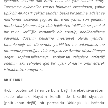
eylemleri üzerine Akif Emre nefis bir yazı kaleme almış.
Tartışmayı eylemciler versus hükümet ekseninden, yahut
tipik bir AKP-CHP çekişmesinden başka bir zemine, adalet ve
merhamet eksenine çağıran Emre’nin yazısı, son günlerin
moda tabiriyle meseleye dair hakikaten “akil” bir ses, makul
bir tavır. Yerliliğin romantik bir arketip, neoliberalizme
payanda, düzenin bekasına meşruiyet olarak yeniden
tanımlandığı bir dönemde, yerlilikten ne anlamamız, ne
ummamız gerektiğine dair vurgusu ise üzerine düşünülmeye
değer. Toplumsallaşmaya, toplumsal taleplere atfettiği
önemin, akıl sahipleri için bir uyarı olmasını ümit ederek
istifademize sunuyoruz.
AKİF EMRE
Hiçbir toplumsal talep ve buna bağlı hareket siyasetten
azade olamaz. Hayatın kendisi de bizatihi siyasetin
(politikanın değil) bir parçasıdır. Yaklaşık iki haftadır