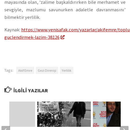
mayasında olan, ‘zalime başkaldırırken bile merhamet ve
sevgiyle, mazlumu savunurken adaletle davranmasını’
bilmektir yerlilik.
Kaynak:
https://www.yenisafak.com/yazarlar/akifemre/topl
guclendirmek-lazim-38126
Tags:
Akif Emre
Gezi Direnişi
Yerlilik
İLGILI YAZILAR