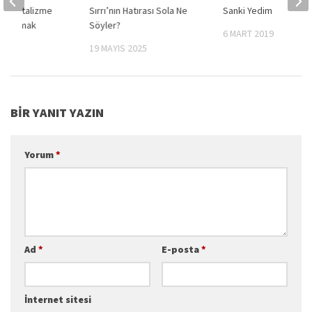
– Kapitalizme
Sırrı’nın Hatırası Sola Ne
Sanki Yedim
ı Uzatmak
Söyler?
6 MART 2019
2014
19 MAYIS 2025
BIR YANIT YAZIN
Yorum
*
Ad
*
E-posta
*
İnternet sitesi