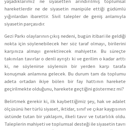
yaşadıklarımız ne siyasetten arındırılmış toplumsal
hareketlerdir ne de siyasetin manipüle ettiği güdümlü
yığınlardan ibarettir. Sivil talepler de geniş anlamıyla
siyasetin parçasıdır.
Gezi Parkı olaylarının çıkış nedeni, bugün itibari ile geldiği
nokta için söylenebilecek her söz taraf olmayı, birilerini
karşınıza almayı gerektirecek mahiyette. Bu süreçte
takınılan tavırlar o denli ayrıştı ki ve gerilim o kadar arttı
ki, ne söylenirse söylensin bir yerden karşı tarafa
konuşmak anlamına gelecek. Bu durum tam da toplumu
adeta ortadan ikiye bölen bir fay hattının harekete
geçirilmekte olduğunu, harekete geçtiğini göstermez mi?
Belirtmek gerekir ki, ilk kaybettiğimiz şey, hak ve adalet
ölçüsünü her türlü siyaset, iktidar, sınıf ve çıkar kaygısının
üstünde tutan bir yaklaşım, ilkeli tavır ve tutarlılık oldu.
Taleplerin mahiyeti ve toplumsal desteği ile siyasetin tavrı