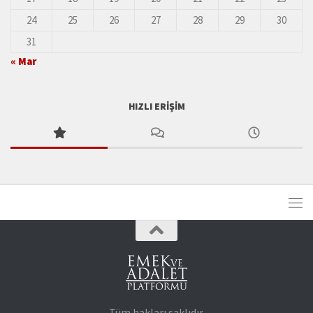
24
25
26
27
28
29
30
31
« Mar
HIZLI ERIŞIM
Tüm hakları saklıdır.