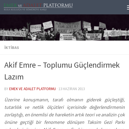
Skip to content
İKTIBAS
Akif Emre – Toplumu Güçlendirmek
Lazım
BY
EMEK VE ADALET PLATFORMU
·
13 HAZIRAN 2013
Üzerine konuşmanın, tarafı olmanın giderek güçleştiği,
tutarlılık ve netlik ölçütleri içerisinde değerlendirmenin
zorlaştığı, en önemlisi de hareketin artık teori ve analizin çok
önüne geçtiği bir fenomene dönüşen Taksim Gezi Parkı