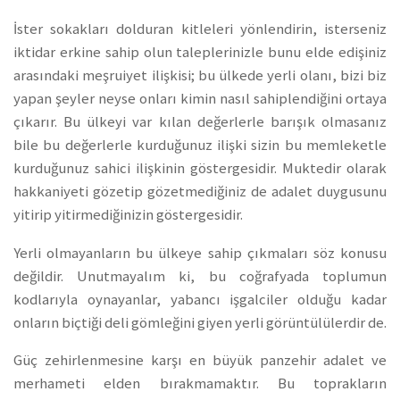
İster sokakları dolduran kitleleri yönlendirin, isterseniz
iktidar erkine sahip olun taleplerinizle bunu elde edişiniz
arasındaki meşruiyet ilişkisi; bu ülkede yerli olanı, bizi biz
yapan şeyler neyse onları kimin nasıl sahiplendiğini ortaya
çıkarır. Bu ülkeyi var kılan değerlerle barışık olmasanız
bile bu değerlerle kurduğunuz ilişki sizin bu memleketle
kurduğunuz sahici ilişkinin göstergesidir. Muktedir olarak
hakkaniyeti gözetip gözetmediğiniz de adalet duygusunu
yitirip yitirmediğinizin göstergesidir.
Yerli olmayanların bu ülkeye sahip çıkmaları söz konusu
değildir. Unutmayalım ki, bu coğrafyada toplumun
kodlarıyla oynayanlar, yabancı işgalciler olduğu kadar
onların biçtiği deli gömleğini giyen yerli görüntülülerdir de.
Güç zehirlenmesine karşı en büyük panzehir adalet ve
merhameti elden bırakmamaktır. Bu toprakların