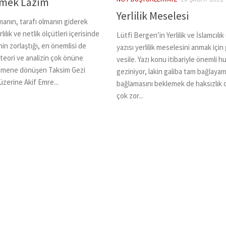
rmek Lazım
Yerlilik Meselesi
anın, tarafı olmanın giderek
lılık ve netlik ölçütleri içerisinde
Lütfi Bergen’in Yerlilik ve İslamcılık
n zorlaştığı, en önemlisi de
yazısı yerlilik meselesini anmak için 
 teori ve analizin çok önüne
vesile. Yazı konu itibariyle önemli h
nomene dönüşen Taksim Gezi
geziniyor, lakin galiba tam bağlaya
üzerine Akif Emre...
bağlamasını beklemek de haksızlık 
çok zor...