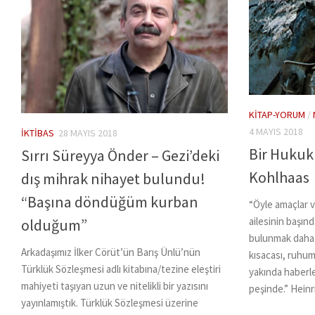
KITAP-YORUM
/
4 MAYIS 2018
İKTIBAS
28 MAYIS 2018
Bir Hukuk 
Sırrı Süreyya Önder – Gezi’deki
Kohlhaas
dış mihrak nihayet bulundu!
“Başına döndüğüm kurban
“Öyle amaçlar va
ailesinin başın
olduğum”
bulunmak daha 
Arkadaşımız İlker Cörüt’ün Barış Ünlü’nün
kısacası, ruhum
Türklük Sözleşmesi adlı kitabına/tezine eleştiri
yakında haberle
mahiyeti taşıyan uzun ve nitelikli bir yazısını
peşinde.” Heinri
yayınlamıştık. Türklük Sözleşmesi üzerine