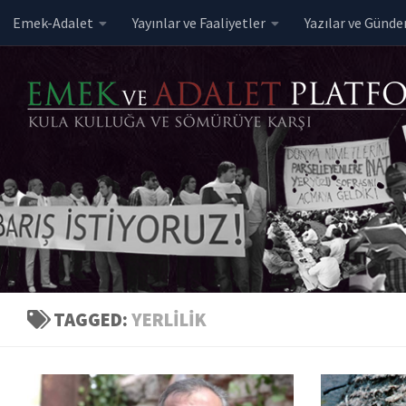
Emek-Adalet
Yayınlar ve Faaliyetler
Yazılar ve Günd
Skip to content
TAGGED:
YERLILIK