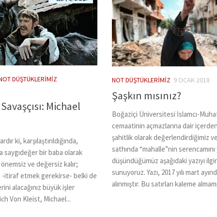
NOT DÜŞTÜKLERIMIZ
NOT DÜŞTÜKLERIMIZ
9 OCAK 2018
Şaşkın mısınız?
Savaşçısı: Michael
Boğaziçi Üniversitesi İslamcı-Muha
cemaatinin açmazlarına dair içerden 
şahitlik olarak değerlendirdiğimiz v
rdır ki, karşılaştırıldığında,
sathında “mahalle”nin serencamını y
da saygıdeğer bir baba olarak
düşündüğümüz aşağıdaki yazıyı ilgi
önemsiz ve değersiz kalır;
sunuyoruz. Yazı, 2017 yılı mart ayın
 -itiraf etmek gerekirse- belki de
alınmıştır. Bu satırları kaleme almamı
rini alacağınız büyük işler
ch Von Kleist, Michael...