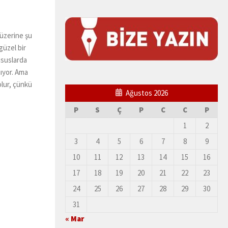
 üzerine şu
güzel bir
ususlarda
mıyor. Ama
olur, çünkü
Ağustos 2026
P
S
Ç
P
C
C
P
1
2
3
4
5
6
7
8
9
10
11
12
13
14
15
16
17
18
19
20
21
22
23
24
25
26
27
28
29
30
31
« Mar