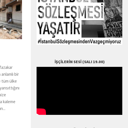
İŞÇILERIN SESI (SALI 19.00)
fazakar
anlamlı bir
e tüm ülke
ansıttığını
nize
da kaleme
n...