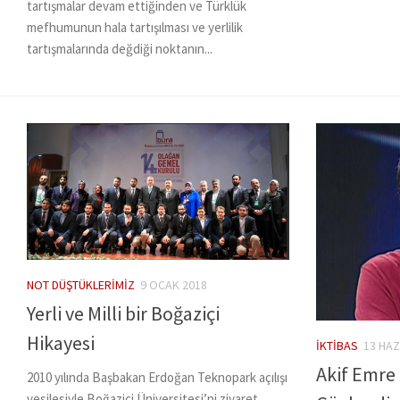
tartışmalar devam ettiğinden ve Türklük
mefhumunun hala tartışılması ve yerlilik
tartışmalarında değdiği noktanın...
NOT DÜŞTÜKLERIMIZ
9 OCAK 2018
Yerli ve Milli bir Boğaziçi
Hikayesi
İKTIBAS
13 HAZ
Akif Emre
2010 yılında Başbakan Erdoğan Teknopark açılışı
vesilesiyle Boğaziçi Üniversitesi’ni ziyaret