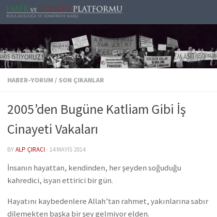
Skip to content
HABER-YORUM
/
SON ÇIKANLAR
2005’den Bugüne Katliam Gibi İş
Cinayeti Vakaları
BY
ALP ÇIRACI
·
14 MAYIS 2014
İnsanın hayattan, kendinden, her şeyden soğuduğu
kahredici, isyan ettirici bir gün.
Hayatını kaybedenlere Allah’tan rahmet, yakınlarına sabır
dilemekten başka bir şey gelmiyor elden.