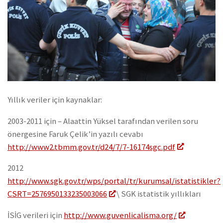
Yıllık veriler için kaynaklar:
2003-2011 için – Alaattin Yüksel tarafından verilen soru
önergesine Faruk Çelik’in yazılı cevabı
http://www2.tbmm.gov.tr/d24/7/7-16174sgc.pdf
2012
http://www.sgk.gov.tr/wps/portal/tr/kurumsal/istatistikler?
CSRT=2576950133235003066
\ SGK istatistik yıllıkları
İSİG verileri için
http://www.guvenlicalisma.org/