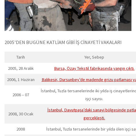
2005’DEN BUGÜNE KATLİAM GİBİ İŞ CİNAYETİ VAKALARI
Tarih
Yer, Sebep
2005, 28 Aralık
Bursa, Özay Tekstil fabrikasında yangın çıktı.
2006, 1 Haziran
Balıkesir, Dursunbey’de madende grizu patlaması ya
İstanbul, Tuzla tersanelerinde iki yılda iş cinayetleri
2006 – 07
işçi sayısı.
İstanbul, Davutpaşa’daki sanayi bölgesinde patl
2008, 30 Ocak
gerçekleşti.
2008
İstanbul, Tuzla tersanelerinde bir yılda ölen işçi say