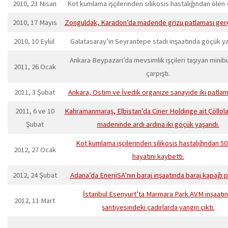
2010, 23 Nisan
Kot kumlama işçilerinden silikosis hastalığından ölen 4
2010, 17 Mayıs
Zonguldak, Karadon’da madende grizu patlaması gerç
2010, 10 Eylül
Galatasaray’ın Seyrantepe stadı inşaatında göçük ya
Ankara Beypazarı’da mevsimlik işçileri taşıyan minibü
2011, 26 Ocak
çarpıştı.
2011, 3 Şubat
Ankara, Ostim ve İvedik organize sanayide iki patlam
2011, 6 ve 10
Kahramanmaraş, Elbistan’da Ciner Holdinge ait Çöllol
Şubat
madeninde ardı ardına iki göçük yaşandı.
Kot kumlama işçilerinden silikosis hastalığından 50.
2012, 27 Ocak
hayatını kaybetti.
2012, 24 Şubat
Adana’da EnerjiSA’nın baraj inşaatında baraj kapağı p
İstanbul Esenyurt’ta Marmara Park AVM inşaatın
2012, 11 Mart
şantiyesindeki çadırlarda yangın çıktı.