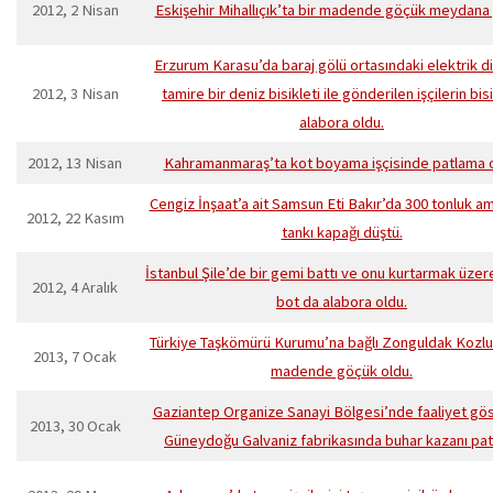
2012, 2 Nisan
Eskişehir Mihallıçık’ta bir madende göçük meydana 
Erzurum Karasu’da baraj gölü ortasındaki elektrik di
2012, 3 Nisan
tamire bir deniz bisikleti ile gönderilen işçilerin bisi
alabora oldu.
2012, 13 Nisan
Kahramanmaraş’ta kot boyama işçisinde patlama o
Cengiz İnşaat’a ait Samsun Eti Bakır’da 300 tonluk 
2012, 22 Kasım
tankı kapağı düştü.
İstanbul Şile’de bir gemi battı ve onu kurtarmak üzer
2012, 4 Aralık
bot da alabora oldu.
Türkiye Taşkömürü Kurumu’na bağlı Zonguldak Kozlu’
2013, 7 Ocak
madende göçük oldu.
Gaziantep Organize Sanayi Bölgesi’nde faaliyet gö
2013, 30 Ocak
Güneydoğu Galvaniz fabrikasında buhar kazanı patl