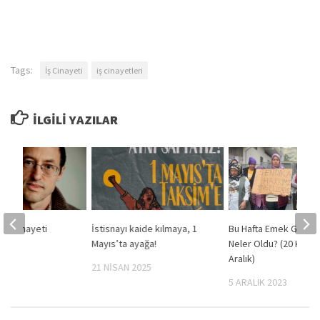
Tags:
İş Cinayeti
iş cinayetleri
İLGILI YAZILAR
– İş Cinayeti
İstisnayı kaide kılmaya, 1
Bu Hafta Emek Günd
Mayıs’ta ayağa!
Neler Oldu? (20 Kasım
2019
Aralık)
21 NISAN 2025
5 ARALIK 2023