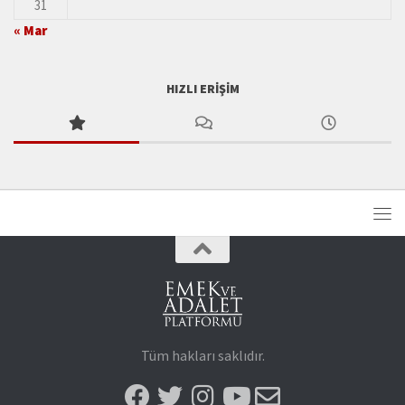
31
« Mar
HIZLI ERIŞIM
Tüm hakları saklıdır.