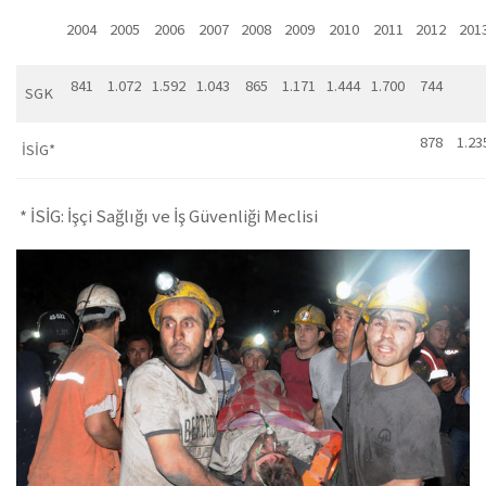
2004
2005
2006
2007
2008
2009
2010
2011
2012
201
841
1.072
1.592
1.043
865
1.171
1.444
1.700
744
SGK
878
1.23
İSİG*
* İSİG: İşçi Sağlığı ve İş Güvenliği Meclisi