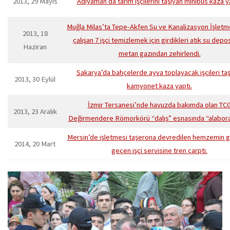
2013, 29 Mayıs
Adıyaman’da tarım işçilerini taşıyan minibüs kaza y
Muğla Milas’ta Tepe-Akfen Su ve Kanalizasyon İşletm
2013, 18
çalışan 7 işçi temizlemek için girdikleri atık su dep
Haziran
metan gazından zehirlendi.
Sakarya’da bahçelerde ayva toplayacak işçileri ta
2013, 30 Eylül
kamyonet kaza yaptı.
İzmir Tersanesi’nde havuzda bakımda olan TC
2013, 23 Aralık
Değirmendere Römorkörü “dalış” esnasında “alabora
Mersin’de işletmesi taşerona devredilen hemzemin g
2014, 20 Mart
geçen işçi servisine tren çarptı.