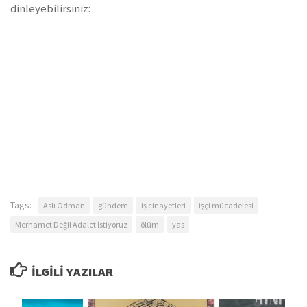
dinleyebilirsiniz:
Tags:
Aslı Odman
gündem
iş cinayetleri
işçi mücadelesi
Merhamet Değil Adalet İstiyoruz
ölüm
yas
İLGILI YAZILAR