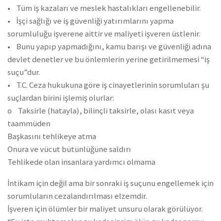
• Tüm iş kazaları ve meslek hastalıkları engellenebilir.
• İşçi sağlığı ve iş güvenliği yatırımlarını yapma
sorumluluğu işverene aittir ve maliyeti işveren üstlenir.
• Bunu yapıp yapmadığını, kamu barışı ve güvenliği adına
devlet denetler ve bu önlemlerin yerine getirilmemesi “iş
suçu”dur.
• T.C. Ceza hukukuna göre iş cinayetlerinin sorumluları şu
suçlardan birini işlemiş olurlar:
o Taksirle (hatayla), bilinçli taksirle, olası kasıt veya
taammüden
Başkasını tehlikeye atma
Onura ve vücut bütünlüğüne saldırı
Tehlikede olan insanlara yardımcı olmama
İntikam için değil ama bir sonraki iş suçunu engellemek için
sorumluların cezalandırılması elzemdir.
İşveren için ölümler bir maliyet unsuru olarak görülüyor.