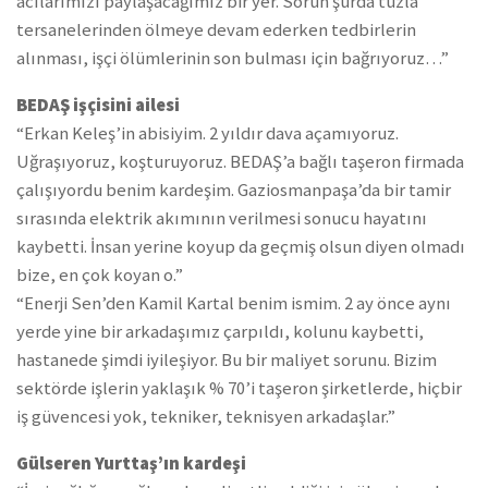
acılarımızı paylaşacağımız bir yer. Sorun şurda tuzla
tersanelerinden ölmeye devam ederken tedbirlerin
alınması, işçi ölümlerinin son bulması için bağrıyoruz…”
BEDAŞ işçisini ailesi
“Erkan Keleş’in abisiyim. 2 yıldır dava açamıyoruz.
Uğraşıyoruz, koşturuyoruz. BEDAŞ’a bağlı taşeron firmada
çalışıyordu benim kardeşim. Gaziosmanpaşa’da bir tamir
sırasında elektrik akımının verilmesi sonucu hayatını
kaybetti. İnsan yerine koyup da geçmiş olsun diyen olmadı
bize, en çok koyan o.”
“Enerji Sen’den Kamil Kartal benim ismim. 2 ay önce aynı
yerde yine bir arkadaşımız çarpıldı, kolunu kaybetti,
hastanede şimdi iyileşiyor. Bu bir maliyet sorunu. Bizim
sektörde işlerin yaklaşık % 70’i taşeron şirketlerde, hiçbir
iş güvencesi yok, tekniker, teknisyen arkadaşlar.”
Gülseren Yurttaş’ın kardeşi