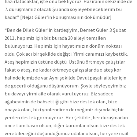
hazırlatacaklar, işte onu bekliyoruz. Haziranın sekizinde de
7. duruşmamız olacak Şu anda söyleyebileceklerim bu
kadar.” [Nejat Güler’in konuşmasının dökümüdür]
“Ben de Dilek Güler’in kardeşiyim, Demet Güler. 3 Şubat
2011, hepimiz için biz burada 20 aileyi temsilen
bulunuyoruz. Hepimiz için hayatımızın dönüm noktası
oldu. Çok acı bir şekilde değişti. Yirmi canımızı kaybettik.
Ateş hepimizin üstüne düştü. Üstünü örtmeye çalıştılar
fakat o ateş, ne kadar örtmeye çalışsalar da o ateş kor
halinde içimizde var. Aynı şekilde Davutpaşalı aileler için
de geçerli olduğunu düşünüyorum. Şöyle söyleyeyim biz
bu davayı yirmi aile olarak yürütüyoruz. Biz sadece
ağabeyimin de bahsettiği gibi bize destek olan, bize
önayak olan, bizi yönlendiren derneğimiz dışında hiçbir
yerden destek görmüyoruz. Her şekilde, her duruşmadan
önce tüm basın olsun, diğer kurumlar olsun bize destek
verebileceğini düşündüğümüz odalar olsun, her yere mail