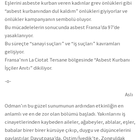
Eşlerini asbeste kurban veren kadınlar grev önlükleri gibi
“asbest kurbanından dul kaldım” önlükleri giyiyorlar ve
önlükler kampanyanın sembolü oluyor.
Bu mücadelelerin sonucunda asbest Fransa’da 97’de
yasaklanıyor.
Bu süreçte “sanayi suçları” ve “iş suçları” kavramları
gelişiyor.
Fransa’nın La Ciotat Tersane bölgesinde “Asbest Kurbanı
İşçiler Anıtı” dikiliyor.
-o-
Aslı
Odman’ın bu güzel sunumunun ardından etkinliğin en
anlamlı ve en de zor olan bölümü başladı. Yakınlarını iş
cinayetlerinden kaybeden aileler, ağabeyler, ablalar, eşler,
babalar birer birer kürsüye çıkıp, duygu ve düşüncelerini
paylaştılar. Davutpaşa’da, Ostim/İvedik’te, Zonguldak