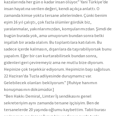
kazalarında her gün o kadar insan ölüyor.” Yani Türkiye’de
insan hayatına verilen değeri, kendi açıkça anlattı. O
zamanda kimse yoktu tersane ailelerinden. Çünki benim
eşim 16 yıl çalıştı, çok fazla ölümler gördük biz,
yaralanmalar, yakınlarımızdan, komşularımızdan. Şimdi de
bugün burada yok, ama umuyorum bundan sonra belki
inşallah bir arada olalım. Bu toplantılara katılalım. Bu
sadece içerde kalmasın, dışarılara da taşırabiliyorsak bunu
yapalım. Eğer bir can kurtarabilirsek bundan sonra,
gidenleri geri çeviremeyiz ama ne mutlu bize diyorum.
Hepinize çok teşekkür ediyorum. Hepimizin başı sağolsun.
22 Haziran’da Tuzla adliyesinde duruşmamız var.
Gelebilecek olanları bekliyorum.” [Ruhiye hanımın
konuşmasının dökümüdür.]
“Ben Hakkı Demiral, Limter İş sendikasını genel
sekreteriyim aynı zamanda tersane işçisiyim. Ben de
tersanelerde 20 yaşında oğlumu kaybettim. Tabii burası