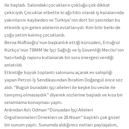
ile başladı. Salondaki çocukların çokluğu çok dikkat
çekiciydi. Çocuklar elbette ki ağırlıklı olarak iş kazalarında
yakınlarını kaybeden ve Türkiye’nin dört bir yanından bu
etkinlik için gelen ailelerin evlatlarıydı. Kim bilir belki de
çoğu yetim kalmış çocuklardı.
Berna Müftüoğlu’nun başkanlık ettiği kürsüden, Ertuğrul
Kürkçü’nün TBMM’de İşçi Sağlığı ve İş Güvenliği Meclisi’nin
hazırladığı raporu kullanarak bir soru önergesi verdiği
anlatıldı.
Etkinliğe büyük toplantı salonunu açarak ev sahipliği
yapan Petrol-İş Sendikasından İbrahim Doğangül önce söz
aldı. “Bugün buradaki işçi aileleri ile keşke bu vesile ile
tanışmış olmasaydık” diyerek sözlerine başladı ve kısa bir
selamlama konuşması yaptı.
Ardından Aslı Odman “Dünyadan İşçi Aileleri
Örgütlenmeleri Örnekleri ve 28 Nisan” başlıklı çok güzel
bir sunum yaptı. Sunumda aldığımız notları paylaşalım,