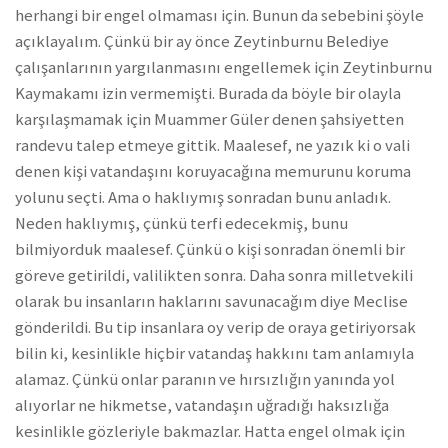
herhangi bir engel olmaması için. Bunun da sebebini şöyle
açıklayalım. Çünkü bir ay önce Zeytinburnu Belediye
çalışanlarının yargılanmasını engellemek için Zeytinburnu
Kaymakamı izin vermemişti. Burada da böyle bir olayla
karşılaşmamak için Muammer Güler denen şahsiyetten
randevu talep etmeye gittik. Maalesef, ne yazık ki o vali
denen kişi vatandaşını koruyacağına memurunu koruma
yolunu seçti. Ama o haklıymış sonradan bunu anladık.
Neden haklıymış, çünkü terfi edecekmiş, bunu
bilmiyorduk maalesef. Çünkü o kişi sonradan önemli bir
göreve getirildi, valilikten sonra. Daha sonra milletvekili
olarak bu insanların haklarını savunacağım diye Meclise
gönderildi. Bu tip insanlara oy verip de oraya getiriyorsak
bilin ki, kesinlikle hiçbir vatandaş hakkını tam anlamıyla
alamaz. Çünkü onlar paranın ve hırsızlığın yanında yol
alıyorlar ne hikmetse, vatandaşın uğradığı haksızlığa
kesinlikle gözleriyle bakmazlar. Hatta engel olmak için