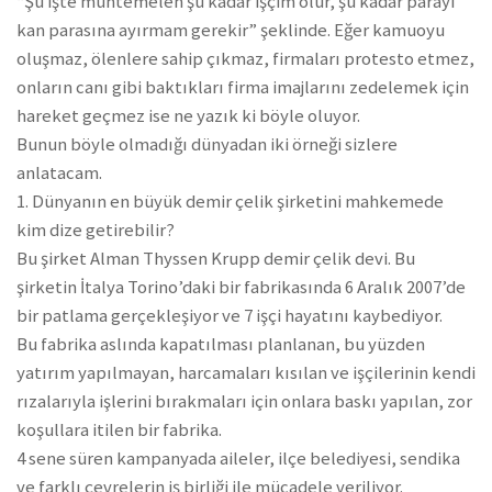
“Şu işte muhtemelen şu kadar işçim ölür, şu kadar parayı
kan parasına ayırmam gerekir” şeklinde. Eğer kamuoyu
oluşmaz, ölenlere sahip çıkmaz, firmaları protesto etmez,
onların canı gibi baktıkları firma imajlarını zedelemek için
hareket geçmez ise ne yazık ki böyle oluyor.
Bunun böyle olmadığı dünyadan iki örneği sizlere
anlatacam.
1. Dünyanın en büyük demir çelik şirketini mahkemede
kim dize getirebilir?
Bu şirket Alman Thyssen Krupp demir çelik devi. Bu
şirketin İtalya Torino’daki bir fabrikasında 6 Aralık 2007’de
bir patlama gerçekleşiyor ve 7 işçi hayatını kaybediyor.
Bu fabrika aslında kapatılması planlanan, bu yüzden
yatırım yapılmayan, harcamaları kısılan ve işçilerinin kendi
rızalarıyla işlerini bırakmaları için onlara baskı yapılan, zor
koşullara itilen bir fabrika.
4 sene süren kampanyada aileler, ilçe belediyesi, sendika
ve farklı çevrelerin iş birliği ile mücadele veriliyor.