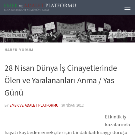
Skip to content
HABER-YORUM
28 Nisan Dünya İş Cinayetlerinde
Ölen ve Yaralananları Anma / Yas
Günü
BY
EMEK VE ADALET PLATFORMU
·
30 NISAN 2012
Etkinlik iş
kazalarında
hayatı kaybeden emekçiler için bir dakikalık saygı duruşu