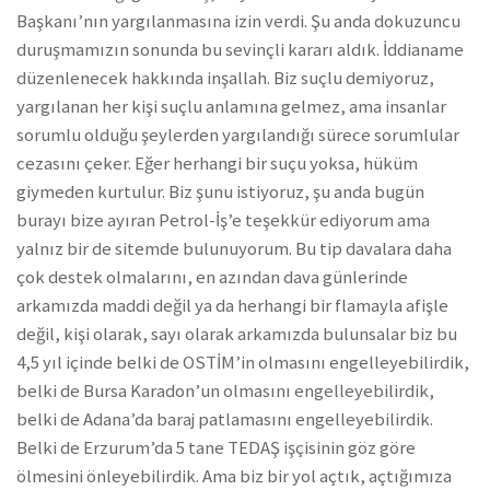
Başkanı’nın yargılanmasına izin verdi. Şu anda dokuzuncu
duruşmamızın sonunda bu sevinçli kararı aldık. İddianame
düzenlenecek hakkında inşallah. Biz suçlu demiyoruz,
yargılanan her kişi suçlu anlamına gelmez, ama insanlar
sorumlu olduğu şeylerden yargılandığı sürece sorumlular
cezasını çeker. Eğer herhangi bir suçu yoksa, hüküm
giymeden kurtulur. Biz şunu istiyoruz, şu anda bugün
burayı bize ayıran Petrol-İş’e teşekkür ediyorum ama
yalnız bir de sitemde bulunuyorum. Bu tip davalara daha
çok destek olmalarını, en azından dava günlerinde
arkamızda maddi değil ya da herhangi bir flamayla afişle
değil, kişi olarak, sayı olarak arkamızda bulunsalar biz bu
4,5 yıl içinde belki de OSTİM’in olmasını engelleyebilirdik,
belki de Bursa Karadon’un olmasını engelleyebilirdik,
belki de Adana’da baraj patlamasını engelleyebilirdik.
Belki de Erzurum’da 5 tane TEDAŞ işçisinin göz göre
ölmesini önleyebilirdik. Ama biz bir yol açtık, açtığımıza