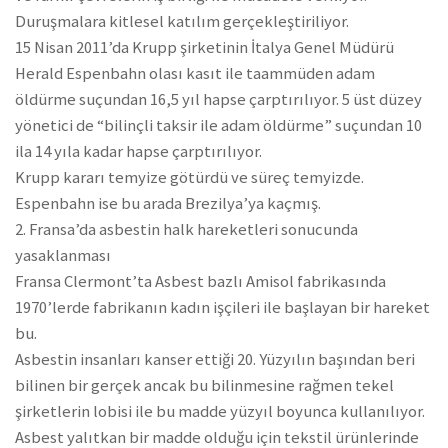
Duruşmalara kitlesel katılım gerçekleştiriliyor.
15 Nisan 2011’da Krupp şirketinin İtalya Genel Müdürü
Herald Espenbahn olası kasıt ile taammüden adam
öldürme suçundan 16,5 yıl hapse çarptırılıyor. 5 üst düzey
yönetici de “bilinçli taksir ile adam öldürme” suçundan 10
ila 14 yıla kadar hapse çarptırılıyor.
Krupp kararı temyize götürdü ve süreç temyizde.
Espenbahn ise bu arada Brezilya’ya kaçmış.
2. Fransa’da asbestin halk hareketleri sonucunda
yasaklanması
Fransa Clermont’ta Asbest bazlı Amisol fabrikasında
1970’lerde fabrikanın kadın işçileri ile başlayan bir hareket
bu.
Asbestin insanları kanser ettiği 20. Yüzyılın başından beri
bilinen bir gerçek ancak bu bilinmesine rağmen tekel
şirketlerin lobisi ile bu madde yüzyıl boyunca kullanılıyor.
Asbest yalıtkan bir madde olduğu için tekstil ürünlerinde