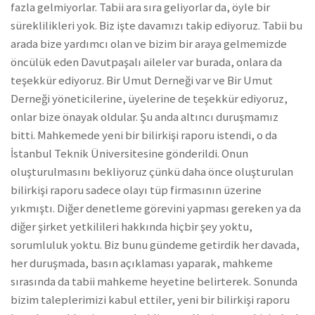
fazla gelmiyorlar. Tabii ara sıra geliyorlar da, öyle bir
süreklilikleri yok. Biz işte davamızı takip ediyoruz. Tabii bu
arada bize yardımcı olan ve bizim bir araya gelmemizde
öncülük eden Davutpaşalı aileler var burada, onlara da
teşekkür ediyoruz. Bir Umut Derneği var ve Bir Umut
Derneği yöneticilerine, üyelerine de teşekkür ediyoruz,
onlar bize önayak oldular. Şu anda altıncı duruşmamız
bitti. Mahkemede yeni bir bilirkişi raporu istendi, o da
İstanbul Teknik Üniversitesine gönderildi. Onun
oluşturulmasını bekliyoruz çünkü daha önce oluşturulan
bilirkişi raporu sadece olayı tüp firmasının üzerine
yıkmıştı. Diğer denetleme görevini yapması gereken ya da
diğer şirket yetkilileri hakkında hiçbir şey yoktu,
sorumluluk yoktu. Biz bunu gündeme getirdik her davada,
her duruşmada, basın açıklaması yaparak, mahkeme
sırasında da tabii mahkeme heyetine belirterek. Sonunda
bizim taleplerimizi kabul ettiler, yeni bir bilirkişi raporu