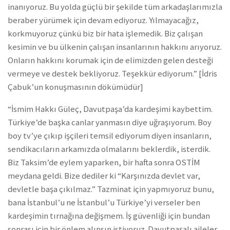
inanıyoruz. Bu yolda güçlü bir şekilde tüm arkadaşlarımızla
beraber yürümek için devam ediyoruz. Yılmayacağız,
korkmuyoruz çünkü biz bir hata işlemedik. Biz çalışan
kesimin ve bu ülkenin çalışan insanlarının hakkını arıyoruz.
Onların hakkını korumak için de elimizden gelen desteği
vermeye ve destek bekliyoruz. Teşekkür ediyorum.” [İdris
Çabuk’un konuşmasının dökümüdür]
“İsmim Hakkı Güleç, Davutpaşa’da kardeşimi kaybettim.
Türkiye’de başka canlar yanmasın diye uğraşıyorum. Boy
boy tv’ye çıkıp işçileri temsil ediyorum diyen insanların,
sendikacıların arkamızda olmalarını beklerdik, isterdik.
Biz Taksim’de eylem yaparken, bir hafta sonra OSTİM
meydana geldi. Bize dediler ki “Karşınızda devlet var,
devletle başa çıkılmaz.” Tazminat için yapmıyoruz bunu,
bana İstanbul’u ne İstanbul’u Türkiye’yi verseler ben
kardeşimin tırnağına değişmem. İş güvenliği için bundan
sonrası için bir önlem alınsın istiyoruz. Davutpaşalı aileler