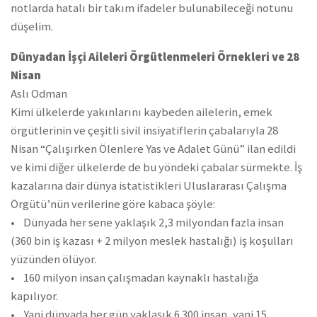
notlarda hatalı bir takım ifadeler bulunabileceği notunu
düşelim.
Dünyadan İşçi Aileleri Örgütlenmeleri Örnekleri ve 28
Nisan
Aslı Odman
Kimi ülkelerde yakınlarını kaybeden ailelerin, emek
örgütlerinin ve çeşitli sivil insiyatiflerin çabalarıyla 28
Nisan “Çalışırken Ölenlere Yas ve Adalet Günü” ilan edildi
ve kimi diğer ülkelerde de bu yöndeki çabalar sürmekte. İş
kazalarına dair dünya istatistikleri Uluslararası Çalışma
Örgütü’nün verilerine göre kabaca şöyle:
• Dünyada her sene yaklaşık 2,3 milyondan fazla insan
(360 bin iş kazası + 2 milyon meslek hastalığı) iş koşulları
yüzünden ölüyor.
• 160 milyon insan çalışmadan kaynaklı hastalığa
kapılıyor.
• Yani dünyada her gün yaklaşık 6.300 insan, yani 15