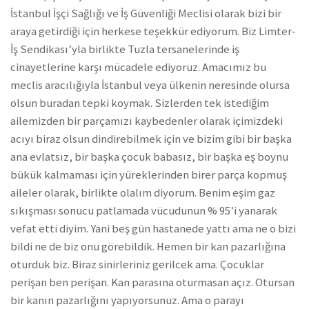
İstanbul İşçi Sağlığı ve İş Güvenliği Meclisi olarak bizi bir
araya getirdiği için herkese teşekkür ediyorum. Biz Limter-
İş Sendikası’yla birlikte Tuzla tersanelerinde iş
cinayetlerine karşı mücadele ediyoruz. Amacımız bu
meclis aracılığıyla İstanbul veya ülkenin neresinde olursa
olsun buradan tepki koymak. Sizlerden tek istediğim
ailemizden bir parçamızı kaybedenler olarak içimizdeki
acıyı biraz olsun dindirebilmek için ve bizim gibi bir başka
ana evlatsız, bir başka çocuk babasız, bir başka eş boynu
bükük kalmaması için yüreklerinden birer parça kopmuş
aileler olarak, birlikte olalım diyorum. Benim eşim gaz
sıkışması sonucu patlamada vücudunun % 95’i yanarak
vefat etti diyim. Yani beş gün hastanede yattı ama ne o bizi
bildi ne de biz onu görebildik. Hemen bir kan pazarlığına
oturduk biz. Biraz sinirleriniz gerilcek ama. Çocuklar
perişan ben perişan. Kan parasına oturmasan açız. Otursan
bir kanın pazarlığını yapıyorsunuz. Ama o parayı