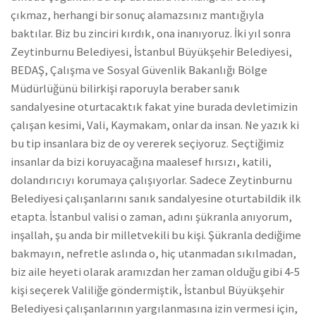
çıkmaz, herhangi bir sonuç alamazsınız mantığıyla
baktılar. Biz bu zinciri kırdık, ona inanıyoruz. İki yıl sonra
Zeytinburnu Belediyesi, İstanbul Büyükşehir Belediyesi,
BEDAŞ, Çalışma ve Sosyal Güvenlik Bakanlığı Bölge
Müdürlüğünü bilirkişi raporuyla beraber sanık
sandalyesine oturtacaktık fakat yine burada devletimizin
çalışan kesimi, Vali, Kaymakam, onlar da insan. Ne yazık ki
bu tip insanlara biz de oy vererek seçiyoruz. Seçtiğimiz
insanlar da bizi koruyacağına maalesef hırsızı, katili,
dolandırıcıyı korumaya çalışıyorlar. Sadece Zeytinburnu
Belediyesi çalışanlarını sanık sandalyesine oturtabildik ilk
etapta. İstanbul valisi o zaman, adını şükranla anıyorum,
inşallah, şu anda bir milletvekili bu kişi. Şükranla dediğime
bakmayın, nefretle aslında o, hiç utanmadan sıkılmadan,
biz aile heyeti olarak aramızdan her zaman olduğu gibi 4-5
kişi seçerek Valiliğe göndermiştik, İstanbul Büyükşehir
Belediyesi çalışanlarının yargılanmasına izin vermesi için,