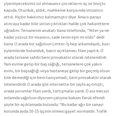
yiyemiyeceksiniz siz almasanız çocuklarını aç ve borçlu
kapıda. Oturduk, aldık, mahkeme karşısında imzamızı
attık. Hiçbir hakkımız kalmamıştır diye. Ama o parayı
alıncaya kadar bile üstün çıktıkları halde çok hakaretlere
uğradım. Tersanenin avukatı bana telefonda, “Yeter ya ne
kadar yüzsüz bir insansın, sade senin eşin mi öldü” dedi
bana. O arada biz sağolsun Limter-İş hep arkamdaydı, bazı
eylemlerde bulunduk, basın açıklaması filan yaptık. O
arada tersane sahibi beni provakatör olarak nitelendirdi.
Yani evime gelip bir baş sağlığı, tersanelere çok yakın
evim, bir başsağlığı veya hastaneye gelip bir geçmiş olsun
bile demediği için beni tanıyamadı, beni provakatör olarak
nitelendirdi. O arada işte internette bir sayfa açılmıştı,
orada yorumlar filan vardı, tartışmalar vardı. O ara mecazi
anlamda sağolsun diyorum çalışma bakanı Faruk efendi
şöyle bir açıklamada bulundu: “Bu kadar ağır bir sanayi
kolunda ayda 10-15 işçinin ölmesi gayet normaldir. Trafik