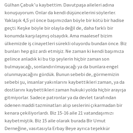
Gülhan Çabuk’u kaybettim. Davutpaşa aileleri adına
konuşuyorum. Onlar da kendi düşüncelerini söylerler.
Yaklaşık 4,5 yıl önce başımızdan böyle bir kötü bir hadise
geçti. Keşke böyle bir olayla değil de, daha farklı bir
konumda karşılaşmış olsaydık. Ama maalesef bizim
ülkemizde iş cinayetleri sürekli oluyordu bundan önce. Biz
bunları hep göz ardı etmişiz. Ne zaman ki kendi başımıza
gelince anladık ki bu tip şeylerin hiçbir zaman son
bulmayacağı, sonlandırılmayacağı ya da bunlara engel
olunmayacağını gördük. Bunun sebebi de, görmemizin
sebebi şu, insanlar yakınlarını kaybettikleri zaman, ya da
dostlarını kaybettikleri zaman hukuki yolda hiçbir arayışa
gitmiyorlar. Sadece patronlar ya da devlet tarafından
ödenen maddi tazminatları alıp seslerini çıkarmadan bir
kenara çekiliyorlardı. Biz 15-16 aile 21 vatandaşımızı
kaybetmiştik. Biz 15 aile olarak burada Bir Umut
Derneğine, vasıtasıyla Erbay Beye ayrıca teşekkür