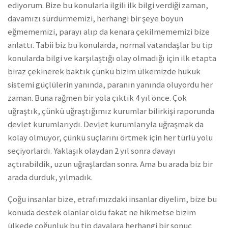
ediyorum. Bize bu konularla ilgili ilk bilgi verdiği zaman,
davamızı sürdürmemizi, herhangi bir şeye boyun
eğmememizi, parayı alıp da kenara çekilmememizi bize
anlattı. Tabii biz bu konularda, normal vatandaşlar bu tip
konularda bilgi ve karşılaştığı olay olmadığı için ilk etapta
biraz çekinerek baktık çünkü bizim ülkemizde hukuk
sistemi güçlülerin yanında, paranın yanında oluyordu her
zaman. Buna rağmen bir yola çıktık 4 yıl önce. Çok
uğraştık, çünkü uğraştığımız kurumlar bilirkişi raporunda
devlet kurumlarıydı. Devlet kurumlarıyla uğraşmak da
kolay olmuyor, çünkü suçlarını örtmek için her türlü yolu
seçiyorlardı. Yaklaşık olaydan 2 yıl sonra davayı
açtırabildik, uzun uğraşlardan sonra. Ama bu arada biz bir
arada durduk, yılmadık.
Çoğu insanlar bize, etrafımızdaki insanlar diyelim, bize bu
konuda destek olanlar oldu fakat ne hikmetse bizim
ülkede çoğunluk bu tip davalara herhangi bir sonuç