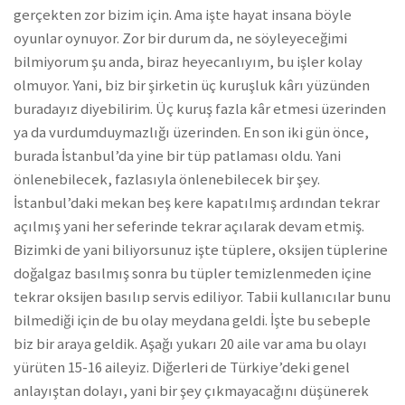
gerçekten zor bizim için. Ama işte hayat insana böyle
oyunlar oynuyor. Zor bir durum da, ne söyleyeceğimi
bilmiyorum şu anda, biraz heyecanlıyım, bu işler kolay
olmuyor. Yani, biz bir şirketin üç kuruşluk kârı yüzünden
buradayız diyebilirim. Üç kuruş fazla kâr etmesi üzerinden
ya da vurdumduymazlığı üzerinden. En son iki gün önce,
burada İstanbul’da yine bir tüp patlaması oldu. Yani
önlenebilecek, fazlasıyla önlenebilecek bir şey.
İstanbul’daki mekan beş kere kapatılmış ardından tekrar
açılmış yani her seferinde tekrar açılarak devam etmiş.
Bizimki de yani biliyorsunuz işte tüplere, oksijen tüplerine
doğalgaz basılmış sonra bu tüpler temizlenmeden içine
tekrar oksijen basılıp servis ediliyor. Tabii kullanıcılar bunu
bilmediği için de bu olay meydana geldi. İşte bu sebeple
biz bir araya geldik. Aşağı yukarı 20 aile var ama bu olayı
yürüten 15-16 aileyiz. Diğerleri de Türkiye’deki genel
anlayıştan dolayı, yani bir şey çıkmayacağını düşünerek