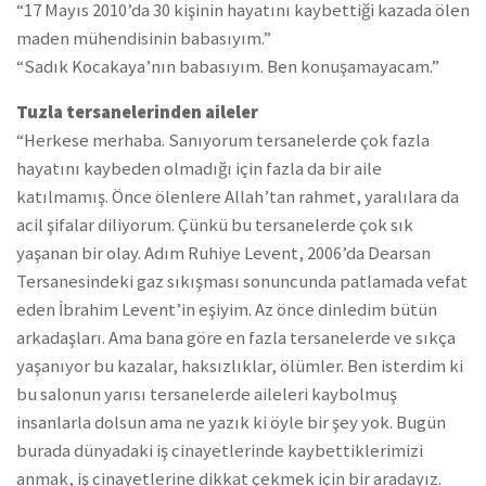
“17 Mayıs 2010’da 30 kişinin hayatını kaybettiği kazada ölen
maden mühendisinin babasıyım.”
“Sadık Kocakaya’nın babasıyım. Ben konuşamayacam.”
Tuzla tersanelerinden aileler
“Herkese merhaba. Sanıyorum tersanelerde çok fazla
hayatını kaybeden olmadığı için fazla da bir aile
katılmamış. Önce ölenlere Allah’tan rahmet, yaralılara da
acil şifalar diliyorum. Çünkü bu tersanelerde çok sık
yaşanan bir olay. Adım Ruhiye Levent, 2006’da Dearsan
Tersanesindeki gaz sıkışması sonuncunda patlamada vefat
eden İbrahim Levent’in eşiyim. Az önce dinledim bütün
arkadaşları. Ama bana göre en fazla tersanelerde ve sıkça
yaşanıyor bu kazalar, haksızlıklar, ölümler. Ben isterdim ki
bu salonun yarısı tersanelerde aileleri kaybolmuş
insanlarla dolsun ama ne yazık ki öyle bir şey yok. Bugün
burada dünyadaki iş cinayetlerinde kaybettiklerimizi
anmak, iş cinayetlerine dikkat çekmek için bir aradayız.