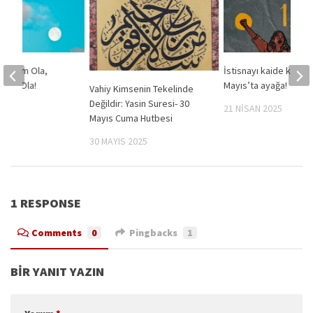
Bayram Ola,
İstisnayı kaide kılmay
Daim Ola!
Mayıs’ta ayağa!
Vahiy Kimsenin Tekelinde
Değildir: Yasin Suresi- 30
2023
21 NISAN 2025
Mayıs Cuma Hutbesi
30 MAYIS 2025
1 RESPONSE
Comments
0
Pingbacks
1
BIR YANIT YAZIN