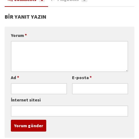
BIR YANIT YAZIN
Yorum
*
Ad
*
E-posta
*
İnternet sitesi