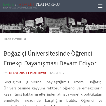
Skip to content
HABER-YORUM
Boğaziçi Üniversitesinde Öğrenci
Emekçi Dayanışması Devam Ediyor
BY
EMEK VE ADALET PLATFORMU
·
7 KASIM 2017
Geçtiğimiz günlerde paylaştığımız üzere Boğaziçi
Üniversitesinde kayyum rektörün öğrenci ve emekçilerin
kazanılmış haklarını ellerinden almaya yönelik politikaları
emekçiler nezdinde karşılığını buldu. Öğrenci ve