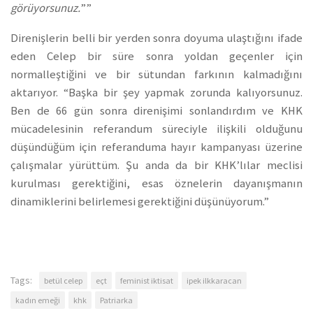
görüyorsunuz.
””
Direnişlerin belli bir yerden sonra doyuma ulaştığını ifade
eden Celep bir süre sonra yoldan geçenler için
normalleştiğini ve bir sütundan farkının kalmadığını
aktarıyor. “Başka bir şey yapmak zorunda kalıyorsunuz.
Ben de 66 gün sonra direnişimi sonlandırdım ve KHK
mücadelesinin referandum süreciyle ilişkili olduğunu
düşündüğüm için referanduma hayır kampanyası üzerine
çalışmalar yürüttüm. Şu anda da bir KHK’lılar meclisi
kurulması gerektiğini, esas öznelerin dayanışmanın
dinamiklerini belirlemesi gerektiğini düşünüyorum.”
Tags:
betül celep
eçt
feminist iktisat
ipek ilkkaracan
kadın emeği
khk
Patriarka