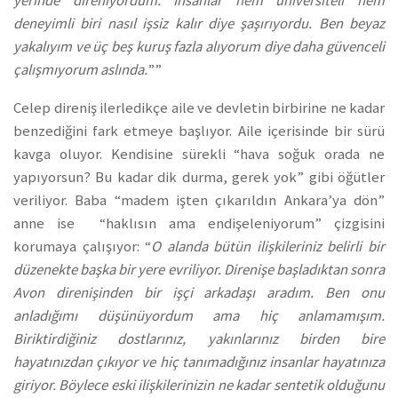
yerinde direniyordum. İnsanlar hem üniversiteli hem
deneyimli biri nasıl işsiz kalır diye şaşırıyordu. Ben beyaz
yakalıyım ve üç beş kuruş fazla alıyorum diye daha güvenceli
çalışmıyorum aslında.
””
Celep direniş ilerledikçe aile ve devletin birbirine ne kadar
benzediğini fark etmeye başlıyor. Aile içerisinde bir sürü
kavga oluyor. Kendisine sürekli “hava soğuk orada ne
yapıyorsun? Bu kadar dik durma, gerek yok” gibi öğütler
veriliyor. Baba “madem işten çıkarıldın Ankara’ya dön”
anne ise “haklısın ama endişeleniyorum” çizgisini
korumaya çalışıyor: “
O alanda bütün ilişkileriniz belirli bir
düzenekte başka bir yere evriliyor. Direnişe başladıktan sonra
Avon direnişinden bir işçi arkadaşı aradım. Ben onu
anladığımı düşünüyordum ama hiç anlamamışım.
Biriktirdiğiniz dostlarınız, yakınlarınız birden bire
hayatınızdan çıkıyor ve hiç tanımadığınız insanlar hayatınıza
giriyor. Böylece eski ilişkilerinizin ne kadar sentetik olduğunu