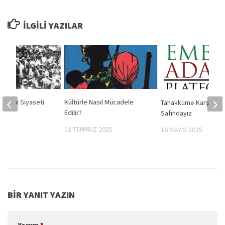
İLGILI YAZILAR
r Emek Siyaseti
Kültürle Nasıl Mücadele
Tahakküme Karşı Genç
Tez
Edilir?
Safındayız
2021
11 TEMMUZ 2025
16 MAYIS 2025
BIR YANIT YAZIN
Yorum
*