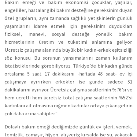
Bakım emeği ve bakım ekonomisi çocuklar, yaşlılar,
engelliler, hastalar gibi bakım desteğine gereksinim duyan
özel grupların, aynı zamanda sağlıklı yetişkinlerin günlük
yaşamlarını idame etmek için gereksinim duydukları
fiziksel, manevi, sosyal desteğe yönelik bakım
hizmetlerinin üretim ve tüketimi anlamına geliyor.
Ücretsiz çalışma alanında büyük bir kadın-erkek eşitsizliği
söz konusu. Bu sorunun yansımalarını zaman kullanım
istatistiklerinde görebiliyoruz. Türkiye’de bir kadın günde
ortalama 5 saat 17 dakikasını -haftada 45 saat- ev içi
çalışmaya ayırırken erkekler ise günde sadece 51
dakikalarını ayırıyor. Ücretsiz çalışma saatlerinin %76’sı ve
hem ücretli hem ücretsiz total çalışma saatlerinin %52’si
kadınlara ait olmasına rağmen kadınlar ortaya çıkan gelirin
çok daha azına sahipler.”
Dolaylı bakım emeği dediğimizde günlük ev işleri, yemek,
temizlik, çamaşır, hijyen, alışveriş; kırsalda ise su, yakacak