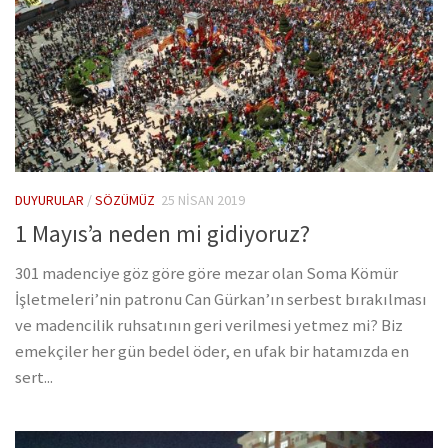
DUYURULAR
/
SÖZÜMÜZ
25 NISAN 2019
1 Mayıs’a neden mi gidiyoruz?
301 madenciye göz göre göre mezar olan Soma Kömür
İşletmeleri’nin patronu Can Gürkan’ın serbest bırakılması
ve madencilik ruhsatının geri verilmesi yetmez mi? Biz
emekçiler her gün bedel öder, en ufak bir hatamızda en
sert...