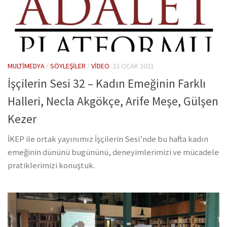
MULTIMEDYA
/
SÖYLEŞILER
/
VIDEO
23 OCAK 2021
İşçilerin Sesi 32 – Kadın Emeğinin Farklı
Halleri, Necla Akgökçe, Arife Meşe, Gülşen
Kezer
İKEP ile ortak yayınımız İşçilerin Sesi’nde bu hafta kadın
emeğinin dününü bugününü, deneyimlerimizi ve mücadele
pratiklerimizi konuştuk.