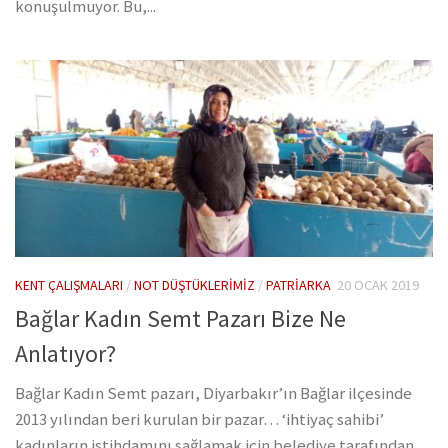
konuşulmuyor. Bu,...
KENT ÇALIŞMALARI
/
NOT DÜŞTÜKLERIMIZ
/
PATRIARKA
20 OCAK 2019
Bağlar Kadın Semt Pazarı Bize Ne
Anlatıyor?
Bağlar Kadın Semt pazarı, Diyarbakır’ın Bağlar ilçesinde
2013 yılından beri kurulan bir pazar… ‘ihtiyaç sahibi’
kadınların istihdamını sağlamak için belediye tarafından