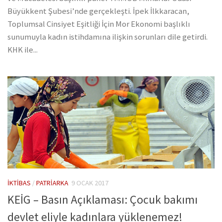
Büyükkent Şubesi’nde gerçekleşti. İpek İlkkaracan,
Toplumsal Cinsiyet Eşitliği İçin Mor Ekonomi başlıklı
sunumuyla kadın istihdamına ilişkin sorunları dile getirdi.
KHK ile...
İKTIBAS
/
PATRIARKA
9 OCAK 2017
KEİG – Basın Açıklaması: Çocuk bakımı
devlet eliyle kadınlara yüklenemez!