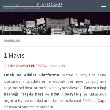
Skip to content
HABERLER
1 Mayıs
BY
EMEK VE ADALET PLATFORMU
·
2 MAYIS 2017
Emek ve Adalet Platformu
olarak 1 Mayıs’ta sene
içerisinde mücadelelerine destek vermeye çalıştığımız
taşeron işçi dostlarımızla yine aynı saftaydık.
Taşeron İşçi
Derneği (Taş-iş Der)
ve
DİSK / Sosyal-İş
sendikasında
örgütlü işçi ve emekçi arkadaşlarımızla saat 10:00’da Çapa
Hastanesi önünde toplandık.