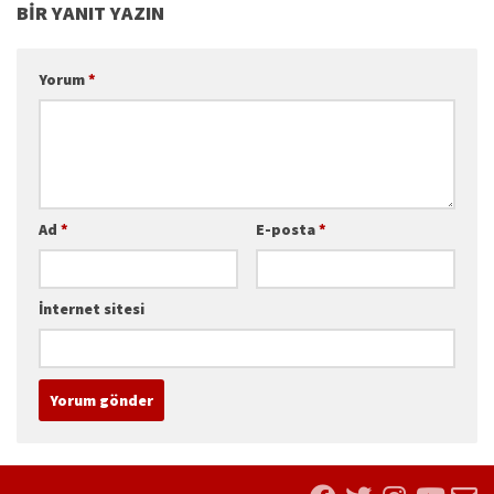
BIR YANIT YAZIN
Yorum
*
Ad
*
E-posta
*
İnternet sitesi