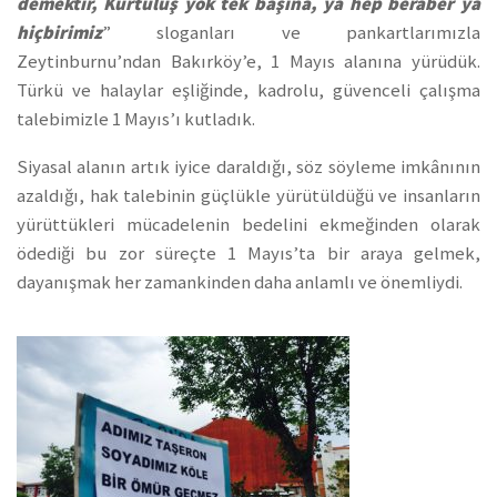
demektir, Kurtuluş yok tek başına, ya hep beraber ya
hiçbirimiz
” sloganları ve pankartlarımızla
Zeytinburnu’ndan Bakırköy’e, 1 Mayıs alanına yürüdük.
Türkü ve halaylar eşliğinde, kadrolu, güvenceli çalışma
talebimizle 1 Mayıs’ı kutladık.
Siyasal alanın artık iyice daraldığı, söz söyleme imkânının
azaldığı, hak talebinin güçlükle yürütüldüğü ve insanların
yürüttükleri mücadelenin bedelini ekmeğinden olarak
ödediği bu zor süreçte 1 Mayıs’ta bir araya gelmek,
dayanışmak her zamankinden daha anlamlı ve önemliydi.