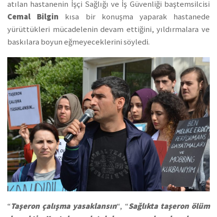
atılan hastanenin İşçi Sağlığı ve İş Güvenliği baştemsilcisi
Cemal Bilgin
kısa bir konuşma yaparak hastanede
yürüttükleri mücadelenin devam ettiğini, yıldırmalara ve
baskılara boyun eğmeyeceklerini söyledi.
“
Taşeron çalışma yasaklansın
“, “
Sağlıkta taşeron ölüm