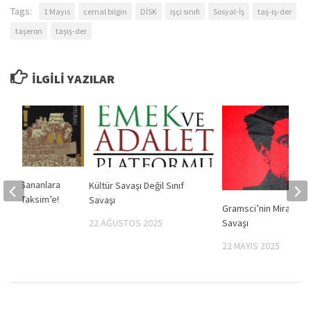
Tags:
1 Mayıs
cemal bilgin
DİSK
işçi sınıfı
Sosyal-İş
taş-iş-der
taşeron
taşiş-der
İLGILI YAZILAR
zzak Sananlara
Kültür Savaşı Değil Sınıf
ıs’ta Taksim’e!
Savaşı
Gramsci’nin Mirası ve
2024
22 AĞUSTOS 2025
Savaşı
22 MAYIS 2025