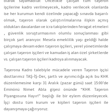
olarak sayamadılar. Öncelikle çalışan tüm taşeron
işçilerine kadro verilmeyecek, kadro verilecek olanlarda
ise her kurumun kendi özelinde yapacağı sınavda başarılı
olmak, taşeron olarak çalıştırılmalarına ilişkin açmış
oldukları davalardan ve icra takiplerinden feragat etmeleri
, güvenlik soruşturmasının olumlu sonuçlanması gibi
birçok şart aranıyor. Mesela emeklilik yaşı geldiği halde
çalışmaya devam eden taşeron işçileri, yerel yönetimlerde
çalışan taşeron işçileri ve kamudan iş alan özel şirketlerde
vs. çalışan taşeron işçileri kadroya alınmayacak.
Taşerona Kadro talebiyle mücadele veren Taşeron işçisi
dostlarımız TAŞ-İŞ-Der, şartlı ve ayrımcılığa açık bu KHK
düzenlemesine karşı 31 Aralık (pazar günü) saat 15:00’de
Eminönü Nimet Abla gişesi önünde “KHK Taşeron
Piyangosuna Hayır!” başlığı ile bir eylem düzenleyecek.
İşçi dostu tüm kurum ve kişileri taşeron işçileri ile
dayanışmaya çağırıyoruz.