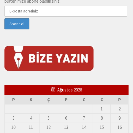
bültenimize abone olabilirsiniz.
Ağustos 2026
P
S
Ç
P
C
C
P
1
2
3
4
5
6
7
8
9
10
11
12
13
14
15
16