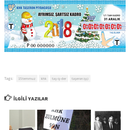
Tags:
15 temmuz
khk
taş-iş-der
taşeron işçi
İLGILI YAZILAR