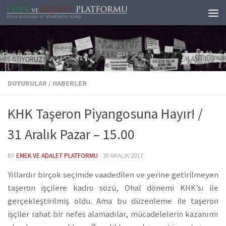
Skip to content
DUYURULAR
/
HABERLER
KHK Taşeron Piyangosuna Hayır! /
31 Aralık Pazar – 15.00
BY
EMEK VE ADALET PLATFORMU
·
30 ARALIK 2017
Yıllardır birçok seçimde vaadedilen ve yerine getirilmeyen
taşeron işçilere kadro sözü, Ohal dönemi KHK’sı ile
gerçekleştirilmiş oldu. Ama bu düzenleme ile taşeron
işçiler rahat bir nefes alamadılar, mücadelelerin kazanımı