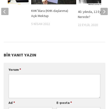
tası”
KHK’lılara (KHK-daşlarıma)
40. yılında, 12 Eylül’ü
Açık Mektup
Nerede?
018
5 NISAN 2022
22 EYLÜL 2020
BIR YANIT YAZIN
Yorum
*
Ad
*
E-posta
*