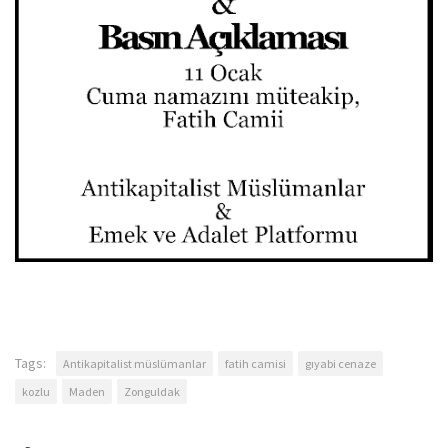
Tags:
Antikapitalist müslümanlar
fatih camisi
gıyabi cenaze
kozlu
Maden
Zonguldak