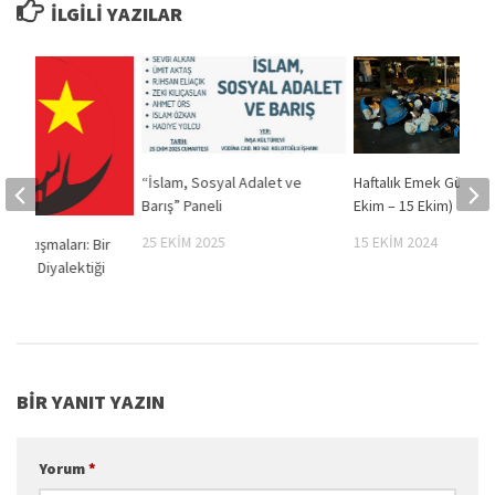
İLGILI YAZILAR
“İslam, Sosyal Adalet ve
Haftalık Emek Gündem
Barış” Paneli
Ekim – 15 Ekim)
25 EKIM 2025
15 EKIM 2024
l Tartışmaları: Bir
murta Diyalektiği
019
BIR YANIT YAZIN
Yorum
*