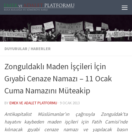
Skip to content
DUYURULAR
/
HABERLER
Zonguldaklı Maden İşçileri İçin
Gıyabi Cenaze Namazı – 11 Ocak
Cuma Namazını Müteakip
BY
EMEK VE ADALET PLATFORMU
·
9 OCAK 2013
Antikapitalist Müslümanlar’ın çağrısıyla Zonguldak’ta
hayatını kaybeden maden işçileri için Fatih Camisi’nde
kılınacak gıyabi cenaze namazı ve yapılacak basın