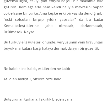
güvensizliğini, eskiyi yad edişini neşeli bir makamla dile
getiren, hem ağalarla hem kendi haliyle mavrasını yapan
çok efsane bir türkü. Ama keşke eski bir yazıda dendiği gibi
“eski solcuları kırpıp yıldız yapsalar” da bu kadar
Kemalistleştiklerine şahit olmasak, darlanmasak,
üzülmesek. Neyse.
Bu türküyle İş Kuleleri önünde, yeryüzünün yeni firavunları
büyük markalara karşı halaya durmak da ayrı bir güzellik.
Ne kaldı ki ne kaldı, eskilerden ne kaldı
Atı olan savuştu, bizlere tozu kaldı
Bulgurunan tarhana, fakirlik bizden yana