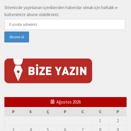
Sitemizde yayınlanan içeriklerden haberdar olmak için haftalık e-
bültenimize abone olabilirsiniz.
Ağustos 2026
P
S
Ç
P
C
C
P
1
2
3
4
5
6
7
8
9