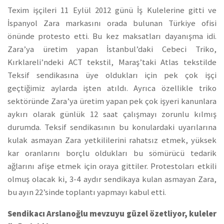
Texim işçileri 11 Eylül 2012 günü İş Kulelerine gitti ve
İspanyol Zara markasını orada bulunan Türkiye ofisi
önünde protesto etti. Bu kez maksatları dayanışma idi.
Zara’ya üretim yapan İstanbul’daki Cebeci Triko,
Kırklareli’ndeki ACT tekstil, Maraş’taki Atlas tekstilde
Teksif sendikasına üye oldukları için pek çok işçi
geçtiğimiz aylarda işten atıldı. Ayrıca özellikle triko
sektöründe Zara’ya üretim yapan pek çok işyeri kanunlara
aykırı olarak günlük 12 saat çalışmayı zorunlu kılmış
durumda. Teksif sendikasının bu konulardaki uyarılarına
kulak asmayan Zara yetkililerini rahatsız etmek, yüksek
kar oranlarını borçlu oldukları bu sömürücü tedarik
ağlarını afişe etmek için oraya gittiler. Protestoları etkili
olmuş olacak ki, 3-4 aydır sendikaya kulan asmayan Zara,
bu ayın 22’sinde toplantı yapmayı kabul etti.
Sendikacı Arslanoğlu mevzuyu güzel özetliyor, kuleler