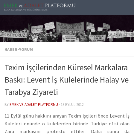
Skip to content
HABER-YORUM
Texim İşçilerinden Küresel Markalara
Baskı: Levent İş Kulelerinde Halay ve
Tarabya Ziyareti
BY
EMEK VE ADALET PLATFORMU
·
13 EYLÜL 2012
11 Eylül günü hakkını arayan Texim işçileri önce Levent İş
Kuleleri önünde o kulelerden birinde Türkiye ofisi olan
Zara markasını protesto ettiler. Daha sonra da