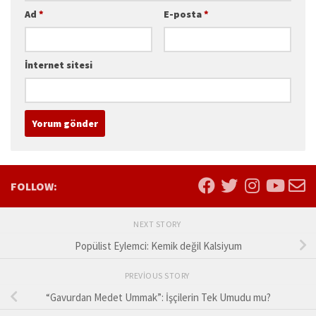
Ad
*
E-posta
*
İnternet sitesi
FOLLOW:
NEXT STORY
Popülist Eylemci: Kemik değil Kalsiyum
PREVIOUS STORY
“Gavurdan Medet Ummak”: İşçilerin Tek Umudu mu?