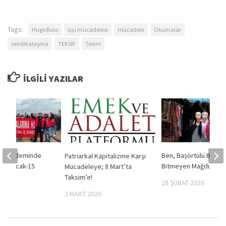
Tags:
Hugo Boss
işçi mücadelesi
mücadele
Okumalar
sendikalaşma
TEKSİF
Texim
İLGILI YAZILAR
in Gündeminde
Ben, Başörtülü Bacıla
Patriarkal Kapitalizme Karşı
? (2 Ocak-15
Bitmeyen Mağduriyet
Mücadeleye; 8 Mart’ta
)
Taksim’e!
28 ŞUBAT 2026
024
2 MART 2026