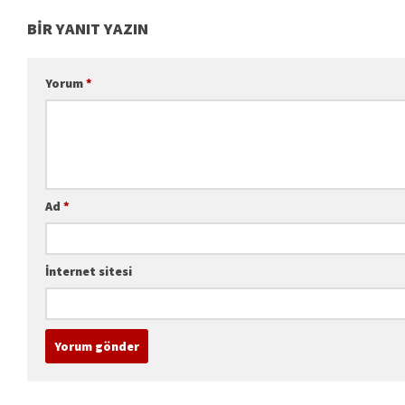
BIR YANIT YAZIN
Yorum
*
Ad
*
İnternet sitesi