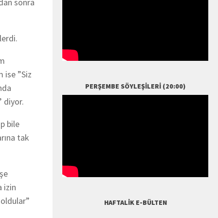
ndan sonra
erdi.
am
 ise ”Siz
PERŞEMBE SÖYLEŞILERI (20:00)
ında
 diyor.
p bile
arına tak
işe
 izin
 oldular”
HAFTALIK E-BÜLTEN