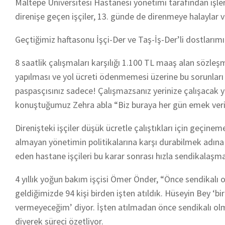
Maltepe Üniversitesi Hastanesi yönetimi tarafından işler
direnişe geçen işçiler, 13. günde de direnmeye halaylar v
Geçtiğimiz haftasonu İşçi-Der ve Taş-İş-Der’li dostlarımı
8 saatlik çalışmaları karşılığı 1.100 TL maaş alan sözleşm
yapılması ve yol ücreti ödenmemesi üzerine bu sorunlar
paspasçısınız sadece! Çalışmazsanız yerinize çalışacak yü
konuştuğumuz Zehra abla “Biz buraya her gün emek veriy
Direnişteki işçiler düşük ücretle çalıştıkları için geçine
almayan yönetimin politikalarına karşı durabilmek adına 
eden hastane işçileri bu karar sonrası hızla sendikalaşma
4 yıllık yoğun bakım işçisi Ömer Önder, “Önce sendikalı 
geldiğimizde 94 kişi birden işten atıldık. Hüseyin Bey ‘
vermeyeceğim’ diyor. İşten atılmadan önce sendikalı olm
diyerek süreci özetliyor.