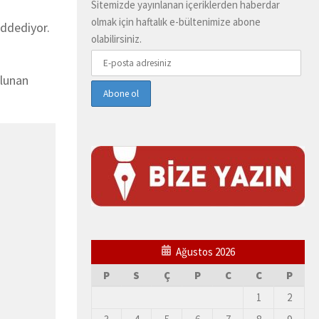
Sitemizde yayınlanan içeriklerden haberdar
olmak için haftalık e-bültenimize abone
eddediyor.
olabilirsiniz.
ulunan
Ağustos 2026
P
S
Ç
P
C
C
P
1
2