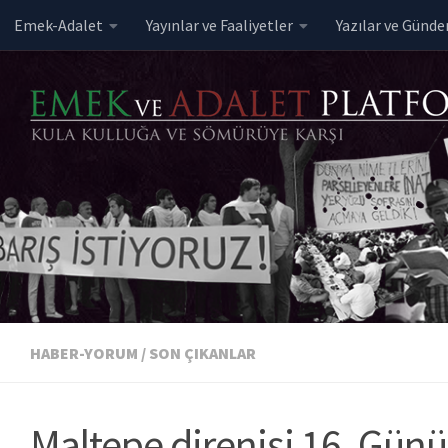
Emek-Adalet
Yayınlar ve Faaliyetler
Yazılar ve Günd
Skip to content
HABER-YORUM
/
SON ÇIKANLAR
Maltepe direnişi 16. Günü 