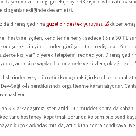
in taşerona verileceği gerekçesiyle 98 kişinin işten atılması
e sloganlar eşliğinde devam etti.
z da direniş çadırına
güzel bir destek yürüyüşü
düzenlemişl
eli hastane işçileri, kendilerine her yıl sadece 15 ila 30 TL z
ı konuşmak için yönetimden görüşme talep ediyorlar. Yönetim
zlerce kişi var” diyerek taleplerini reddediyor. Direniş çadır
oruz, ama bize yapılan bu muamele ve sözler çok ağır geldi”
mediklerinden ve yol ücretini konuşmak için kendilerini muhata
Dev-Sağlık-İş sendikasında örgütlenme kararı alıyorlar. Canl
ya başlıyor.
olan 3-4 arkadaşımız işten atıldı. Bir müddet sonra da sabah 
birkaç tane hastaneyi kapatmak zorunda kalsam bile sendikaya
ayan birçok arkadaşımız da, atıldıktan sonra sendikaya üye