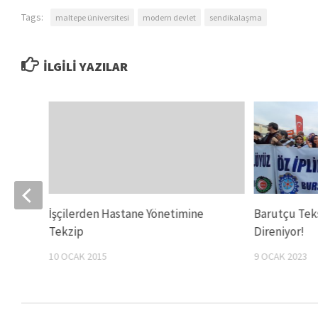
Tags:
maltepe üniversitesi
modern devlet
sendikalaşma
İLGILI YAZILAR
İşçilerden Hastane Yönetimine
Barutçu Teks
işte
Tekzip
Direniyor!
10 OCAK 2015
9 OCAK 2023