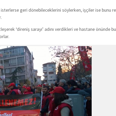
isterlerse geri dönebileceklerini söylerken, işçiler ise bunu r
r.
eşerek ‘direniş sarayı’ adını verdikleri ve hastane önünde b
rlar.