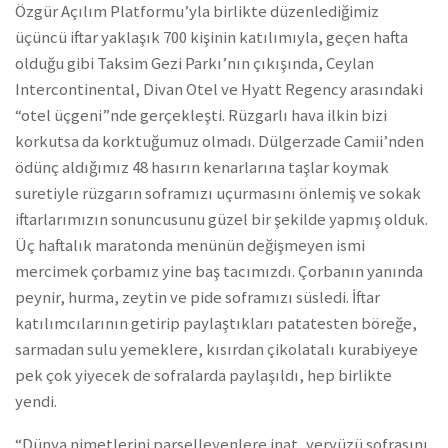
Özgür Açılım Platformu’yla birlikte düzenlediğimiz
üçüncü iftar yaklaşık 700 kişinin katılımıyla, geçen hafta
olduğu gibi Taksim Gezi Parkı’nın çıkışında, Ceylan
Intercontinental, Divan Otel ve Hyatt Regency arasındaki
“otel üçgeni”nde gerçekleşti. Rüzgarlı hava ilkin bizi
korkutsa da korktuğumuz olmadı. Dülgerzade Camii’nden
ödünç aldığımız 48 hasırın kenarlarına taşlar koymak
suretiyle rüzgarın soframızı uçurmasını önlemiş ve sokak
iftarlarımızın sonuncusunu güzel bir şekilde yapmış olduk.
Üç haftalık maratonda menünün değişmeyen ismi
mercimek çorbamız yine baş tacımızdı. Çorbanın yanında
peynir, hurma, zeytin ve pide soframızı süsledi. İftar
katılımcılarının getirip paylaştıkları patatesten böreğe,
sarmadan sulu yemeklere, kısırdan çikolatalı kurabiyeye
pek çok yiyecek de sofralarda paylaşıldı, hep birlikte
yendi.
“Dünya nimetlerini parselleyenlere inat, yeryüzü sofrasını