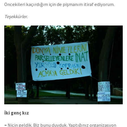
Öncekileri kaçırdığım için de pişmanım itiraf ediyorum.
Teşekkürler.
İki genç kız
–
Niçin geldik. Biz bunu duyduk. Yaptığınız organizasyon