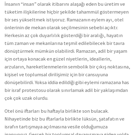
İnsanın “insan” olarak itibarını alaşağı eden bu üretim ve
tüketim ilişkilerine hiçbir şekilde tahammül göstermeyen
bir ses yükseltmek istiyoruz. Ramazanın eylem ayı, otel
önlerinin de mekan olarak seçilmesinin sebebi açıktı:
Herkesin az çok duyarlılık gösterdiği bir aralığı, hayatın
tüm zaman ve mekanlarına teşmil edilebilecek bir tavra
dönüştürmek mümkün olabilirdi. Ramazan, adil bir yaşam
için ortaya konacak en güzel niyetlerin, ideallerin,
arzuların, hareketlenmelerin sembolik bir çıkış noktasına,
kişisel ve toplumsal dirilişimiz için bir cansuyuna
dönüşebilirdi. Yoksa iddia edildiği gibi eylemi ramazana has
bir israf protestosu olarak sınırlamak adil bir yaklaşımdan
çok çok uzak olurdu.
Otel önü iftarları bu haftayla birlikte son bulacak.
Nihayetinde biz bu iftarlarla birlikte lüksün, şatafatın ve
israfın tartışmaya açılmasına vesile olduğumuza
inanıyoruz. Gerçek bir toplumsal dayanışmaya giden yolda