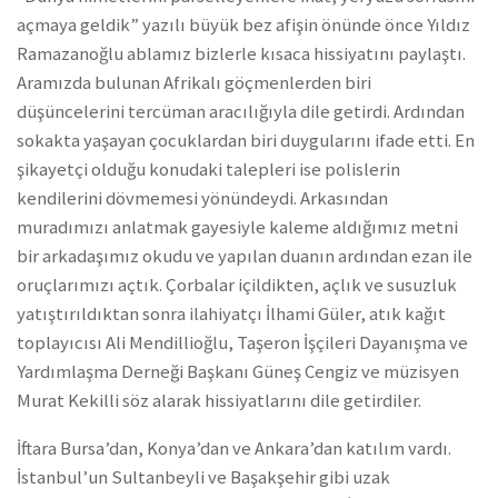
açmaya geldik” yazılı büyük bez afişin önünde önce Yıldız
Ramazanoğlu ablamız bizlerle kısaca hissiyatını paylaştı.
Aramızda bulunan Afrikalı göçmenlerden biri
düşüncelerini tercüman aracılığıyla dile getirdi. Ardından
sokakta yaşayan çocuklardan biri duygularını ifade etti. En
şikayetçi olduğu konudaki talepleri ise polislerin
kendilerini dövmemesi yönündeydi. Arkasından
muradımızı anlatmak gayesiyle kaleme aldığımız metni
bir arkadaşımız okudu ve yapılan duanın ardından ezan ile
oruçlarımızı açtık. Çorbalar içildikten, açlık ve susuzluk
yatıştırıldıktan sonra ilahiyatçı İlhami Güler, atık kağıt
toplayıcısı Ali Mendillioğlu, Taşeron İşçileri Dayanışma ve
Yardımlaşma Derneği Başkanı Güneş Cengiz ve müzisyen
Murat Kekilli söz alarak hissiyatlarını dile getirdiler.
İftara Bursa’dan, Konya’dan ve Ankara’dan katılım vardı.
İstanbul’un Sultanbeyli ve Başakşehir gibi uzak