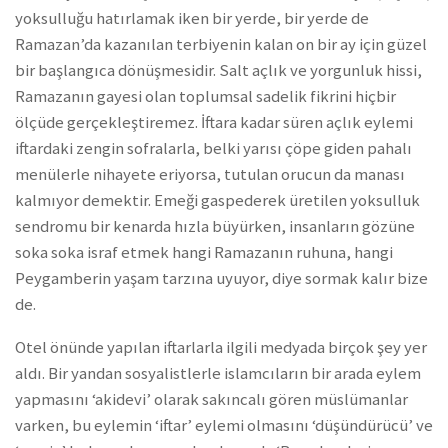
yoksulluğu hatırlamak iken bir yerde, bir yerde de
Ramazan’da kazanılan terbiyenin kalan on bir ay için güzel
bir başlangıca dönüşmesidir. Salt açlık ve yorgunluk hissi,
Ramazanın gayesi olan toplumsal sadelik fikrini hiçbir
ölçüde gerçekleştiremez. İftara kadar süren açlık eylemi
iftardaki zengin sofralarla, belki yarısı çöpe giden pahalı
menülerle nihayete eriyorsa, tutulan orucun da manası
kalmıyor demektir. Emeği gaspederek üretilen yoksulluk
sendromu bir kenarda hızla büyürken, insanların gözüne
soka soka israf etmek hangi Ramazanın ruhuna, hangi
Peygamberin yaşam tarzına uyuyor, diye sormak kalır bize
de.
Otel önünde yapılan iftarlarla ilgili medyada birçok şey yer
aldı. Bir yandan sosyalistlerle islamcıların bir arada eylem
yapmasını ‘akidevi’ olarak sakıncalı gören müslümanlar
varken, bu eylemin ‘iftar’ eylemi olmasını ‘düşündürücü’ ve