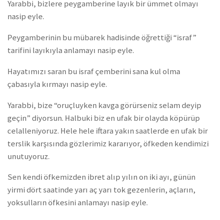
Yarabbi, bizlere peygamberine layık bir ümmet olmayı
nasip eyle.
Peygamberinin bu mübarek hadisinde öğrettiği “israf”
tarifini layıkıyla anlamayı nasip eyle.
Hayatımızı saran bu israf çemberini sana kul olma
çabasıyla kırmayı nasip eyle.
Yarabbi, bize “oruçluyken kavga görürseniz selam deyip
geçin” diyorsun. Halbuki biz en ufak bir olayda köpürüp
celalleniyoruz. Hele hele iftara yakın saatlerde en ufak bir
terslik karşısında gözlerimiz kararıyor, öfkeden kendimizi
unutuyoruz.
Sen kendi öfkemizden ibret alıp yılın on iki ayı, günün
yirmi dört saatinde yarı aç yarı tok gezenlerin, açların,
yoksulların öfkesini anlamayı nasip eyle.