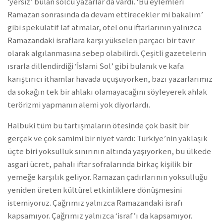
‘yersiz’ bulan solcu yazarlar da vardı. ‘Bu eylemleri
Ramazan sonrasında da devam ettirecekler mi bakalım’
gibi spekülatif laf atmalar, otel önü iftarlarının yalnızca
Ramazandaki israflara karşı yükselen parçacı bir tavır
olarak algılanmasına sebep olabilirdi. Çeşitli gazetelerin
ısrarla dillendirdiği ‘İslami Sol’ gibi bulanık ve kafa
karıştırıcı ithamlar havada uçuşuyorken, bazı yazarlarımız
da sokağın tek bir ahlakı olamayacağını söyleyerek ahlak
terörizmi yapmanın alemi yok diyorlardı.
Halbuki tüm bu tartışmaların ötesinde çok basit bir
gerçek ve çok samimi bir niyet vardı: Türkiye’nin yaklaşık
üçte biri yoksulluk sınırının altında yaşıyorken, bu ülkede
asgari ücret, pahalı iftar sofralarında birkaç kişilik bir
yemeğe karşılık geliyor. Ramazan çadırlarının yoksulluğu
yeniden üreten kültürel etkinliklere dönüşmesini
istemiyoruz. Çağrımız yalnızca Ramazandaki israfı
kapsamıyor. Çağrımız yalnızca ‘israf’ı da kapsamıyor.